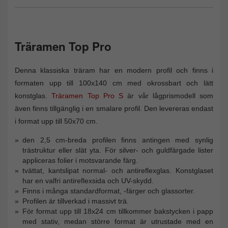
Träramen Top Pro
Denna klassiska träram har en modern profil och finns i
formaten upp till 100x140 cm med okrossbart och lätt
konstglas.
Träramen Top Pro S
är vår lågprismodell som
även finns tillgänglig i en smalare profil. Den levereras endast
i format upp till 50x70 cm.
den 2,5 cm-breda profilen finns antingen med synlig
trästruktur eller slät yta. För silver- och guldfärgade lister
appliceras folier i motsvarande färg.
tvättat, kantslipat normal- och antireflexglas. Konstglaset
har en valfri antireflexsida och UV-skydd.
Finns i många standardformat, -färger och glassorter.
Profilen är tillverkad i massivt trä.
För format upp till 18x24 cm tillkommer bakstycken i papp
med stativ, medan större format är utrustade med en