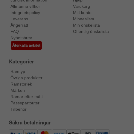
Allmänna villkor
Varukorg
Integritetspolicy
Mitt konto
Leverans
Minneslista
Ångerrätt
Min önskelista
FAQ
Offentlig önskelista
Nyhetsbrev
Återkalla avtalet
Kategorier
Ramtyp
Övriga produkter
Ramstorlek
Märken
Ramar efter mått
Passepartouter
Tillbehör
Säkra betalningar