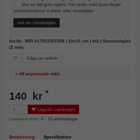
ytor en lätt grön nyans. För tavlor med ljusa färger
rekommenderar vi plast- eller museiglas.
mer om standardglas
Art.Nr.: MIR-017911001508 | 10x15 cm | blå | Standardglas
(2 mm)
Fråga om artikeln
» till anpassade mått
*
140 kr
Lägg till i varukorgen
Leverans inom:
8 - 10 arbetsdagar
Beskrivning
Specifikation