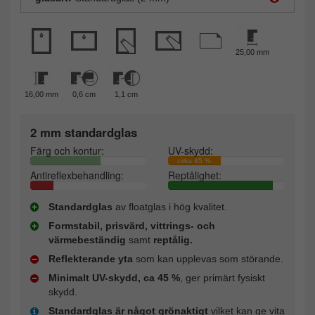
25,00 mm
16,00 mm
0,6 cm
1,1 cm
2 mm standardglas
Färg och kontur:
UV-skydd:
cirka 45 %
Antireflexbehandling:
Reptålighet:
Standardglas
av floatglas i hög kvalitet.
Formstabil, prisvärd, vittrings- och
värmebeständig
samt
reptålig.
Reflekterande yta
som kan upplevas som störande.
Minimalt UV-skydd, ca 45 %
, ger primärt fysiskt
skydd.
Standardglas är något grönaktigt
vilket kan ge vita