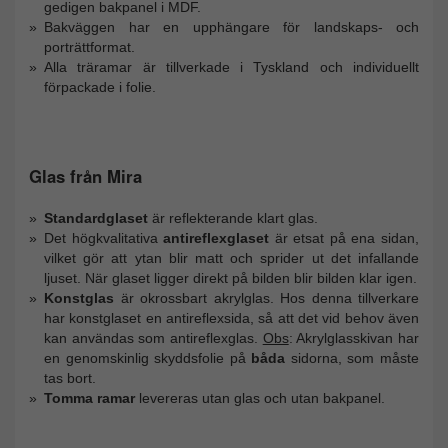
gedigen bakpanel i MDF.
Bakväggen har en upphängare för landskaps- och
porträttformat.
Alla träramar är tillverkade i Tyskland och individuellt
förpackade i folie.
Glas från Mira
Standardglaset
är reflekterande klart glas.
Det högkvalitativa
antireflexglaset
är etsat på ena sidan,
vilket gör att ytan blir matt och sprider ut det infallande
ljuset. När glaset ligger direkt på bilden blir bilden klar igen.
Konstglas
är okrossbart akrylglas. Hos denna tillverkare
har konstglaset en antireflexsida, så att det vid behov även
kan användas som antireflexglas.
Obs
: Akrylglasskivan har
en genomskinlig skyddsfolie på
båda
sidorna, som måste
tas bort.
Tomma ramar
levereras utan glas och utan bakpanel.