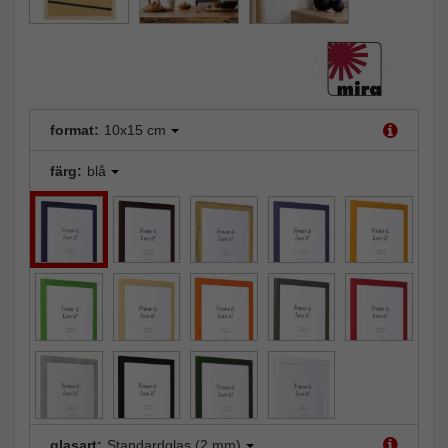
format:
10x15 cm
färg:
blå
glasart:
Standardglas (2 mm)