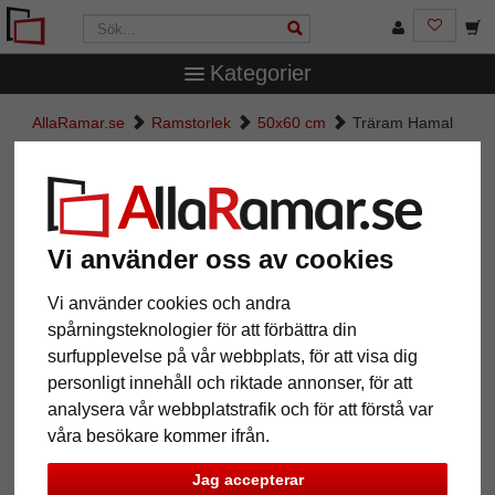
Kategorier
AllaRamar.se
Ramstorlek
50x60 cm
Träram Hamal
Träram Hamal
Vi använder oss av cookies
Vi använder cookies och andra
spårningsteknologier för att förbättra din
surfupplevelse på vår webbplats, för att visa dig
personligt innehåll och riktade annonser, för att
analysera vår webbplatstrafik och för att förstå var
våra besökare kommer ifrån.
Tillbaka
Näst
Jag accepterar