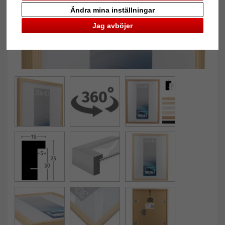
Ändra mina inställningar
Jag avböjer