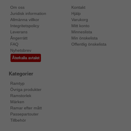
Om oss
Kontakt
Juridisk information
Hjälp
Allmänna villkor
Varukorg
Integritetspolicy
Mitt konto
Leverans
Minneslista
Ångerrätt
Min önskelista
FAQ
Offentlig önskelista
Nyhetsbrev
Återkalla avtalet
Kategorier
Ramtyp
Övriga produkter
Ramstorlek
Märken
Ramar efter mått
Passepartouter
Tillbehör