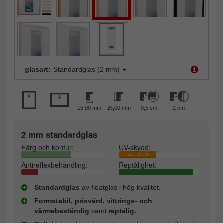
glasart:
Standardglas (2 mm)
15,00 mm
25,00 mm
0,5 cm
2 cm
2 mm standardglas
Färg och kontur:
UV-skydd:
cirka 45 %
Antireflexbehandling:
Reptålighet:
Standardglas
av floatglas i hög kvalitet.
Formstabil, prisvärd, vittrings- och
värmebeständig
samt
reptålig.