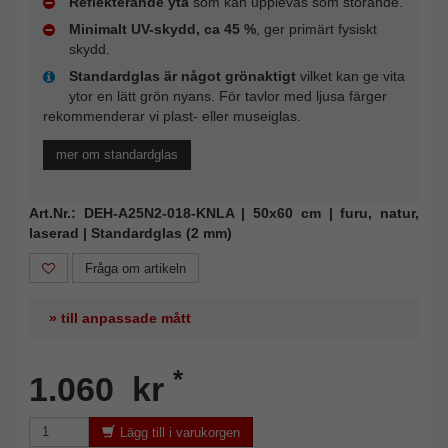
Reflekterande yta
som kan upplevas som störande.
Minimalt UV-skydd, ca 45 %
, ger primärt fysiskt
skydd.
Standardglas är något grönaktigt
vilket kan ge vita
ytor en lätt grön nyans. För tavlor med ljusa färger
rekommenderar vi plast- eller museiglas.
mer om standardglas
Art.Nr.: DEH-A25N2-018-KNLA | 50x60 cm | furu, natur,
laserad | Standardglas (2 mm)
Fråga om artikeln
» till anpassade mått
*
1.060 kr
Lägg till i varukorgen