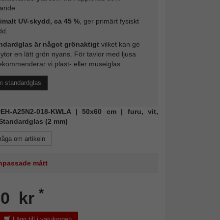
rande.
imalt UV-skydd, ca 45 %
, ger primärt fysiskt
dd.
ndardglas är något grönaktigt
vilket kan ge
 ytor en lätt grön nyans. För tavlor med ljusa
ekommenderar vi plast- eller museiglas.
m standardglas
 DEH-A25N2-018-KWLA | 50x60 cm | furu, vit,
 Standardglas (2 mm)
råga om artikeln
 anpassade mått
*
60 kr
Lägg till i varukorgen