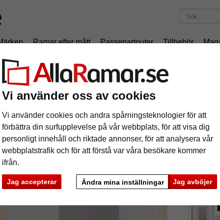
Märken
Ramar efter mått
Passepartouter
Tillbehör
Mag
195 kr
i leveranskostnad.
Oavsett hur mycket du beställer.
m Hamal
Vi använder oss av cookies
äram Hamal
Vi använder cookies och andra spårningsteknologier för att
förbättra din surfupplevelse på vår webbplats, för att visa dig
Premium m
personligt innehåll och riktade annonser, för att analysera vår
webbplatstrafik och för att förstå var våra besökare kommer
ifrån.
format
Jag accepterar
Jag avböjer
Ändra mina inställningar
färg:
f
ka
Nästa