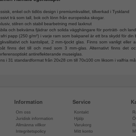
ssisk, enkel och tidlös design i premiumkvalitet, tillverkad i Tyskland
sivt trä som tall, bok och lönn från europeiska skogar.
lusiv, stilren och stabil bearbetning med laxknut
abila och bekväma fjädrar och solida vägghängare för porträtt- och la
afri papp (250 g/m²) i varje ram som bakpanel är ett bra skydd för din b
kvalitativt och kantslipat, 2 mm-tjockt glas. Finns som vanligt eller
påt finns det till och med som 3 mm-glas. Alternativt finns det o
erferensoptiskt antireflekterande museiglas.
ns i 31 standardformat från 20x28 cm till 70x100 cm liksom i valfria må
Information
Service
Ka
Om oss
Kontakt
R
Juridisk information
Hjälp
Ö
Allmänna villkor
Varukorg
R
Integritetspolicy
Mitt konto
M