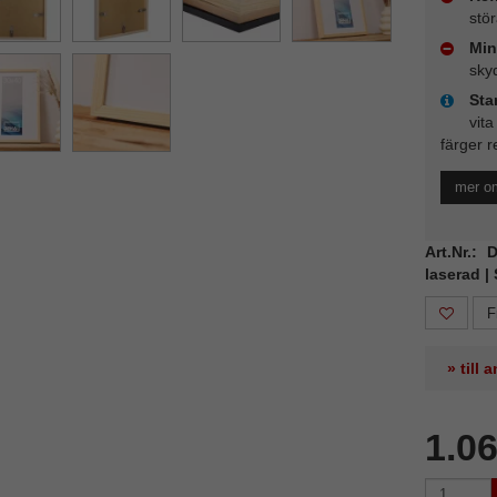
stö
Min
sky
Sta
vita
färger r
mer o
Art.Nr.:
laserad |
F
» till
1.0