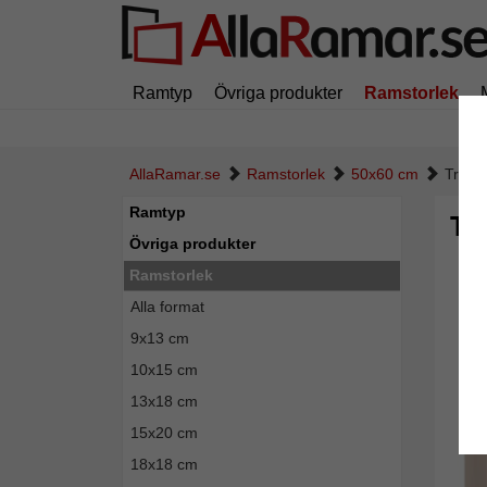
Ramtyp
Övriga produkter
Ramstorlek
AllaRamar.se
Ramstorlek
50x60 cm
Trära
Ramtyp
Tr
Övriga produkter
Ramstorlek
Alla format
9x13 cm
10x15 cm
13x18 cm
15x20 cm
18x18 cm
Tillba