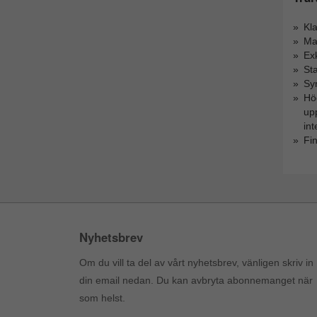
Kla
Mas
Exk
St
Syr
Hög
up
int
Fin
Nyhetsbrev
Om du vill ta del av vårt nyhetsbrev, vänligen skriv in
din email nedan. Du kan avbryta abonnemanget när
som helst.