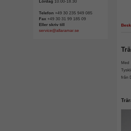
Lördag
10.00-18.30
Telefon
+49 30 235 949 085
Fax
+49 30 31 99 185 09
Eller skriv till
Besk
service@allaramar.se
Tr
Med
Tyskl
från 
Trär