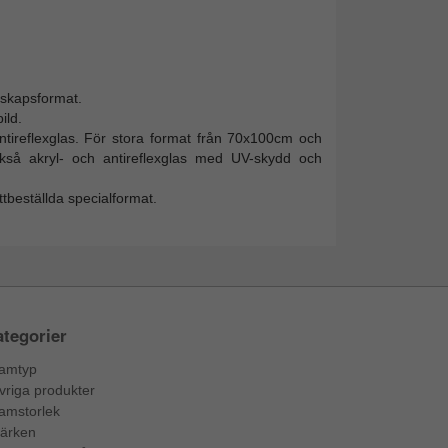
ndskapsformat.
ild.
 antireflexglas. För stora format från 70x100cm och
ckså akryl- och antireflexglas med UV-skydd och
ttbeställda specialformat.
tegorier
amtyp
vriga produkter
amstorlek
ärken