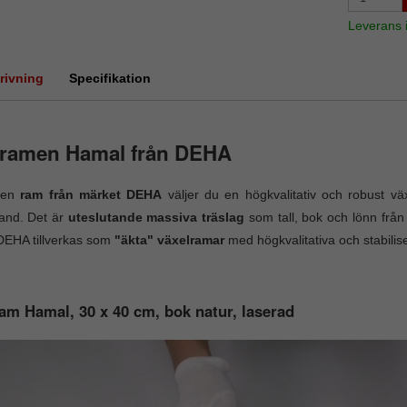
Leverans
rivning
Specifikation
äramen Hamal från DEHA
 en
ram från märket DEHA
väljer du en högkvalitativ och robust väx
and. Det är
uteslutande massiva träslag
som tall, bok och lönn frå
DEHA tillverkas som
"äkta" växelramar
med högkvalitativa och stabilis
am Hamal, 30 x 40 cm, bok natur, laserad