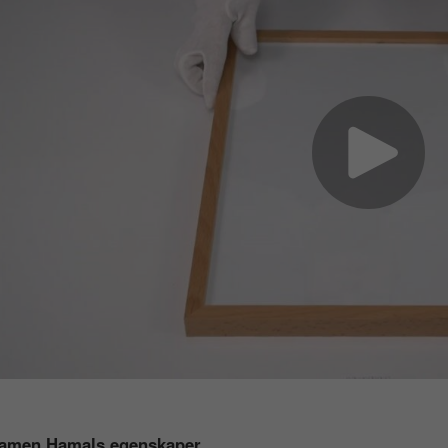
ramen Hamals egenskaper