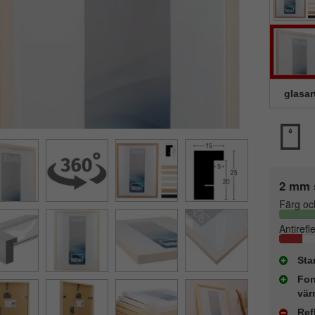
glasar
2 mm 
Färg oc
Antirefl
Sta
For
vär
Ref