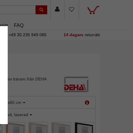
asin
FAQ
+49 30 235 949 085
14 dagars
returrätt
assiv träram från DEHA
:
50x60 cm
uru, vit, laserad