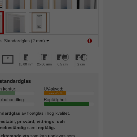
t:
Standardglas (2 mm)
15,00 mm
25,00 mm
0,5 cm
2 cm
standardglas
h kontur:
UV-skydd:
cirka 45 %
exbehandling:
Reptålighet:
ndardglas
av floatglas i hög kvalitet.
mstabil, prisvärd, vittrings- och
mebeständig
samt
reptålig.
lekterande yta
som kan upplevas som