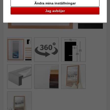
Ändra mina inställningar
Jag avböjer