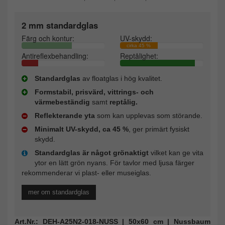
2 mm standardglas
Färg och kontur:
UV-skydd:
cirka 45 %
Antireflexbehandling:
Reptålighet:
Standardglas
av floatglas i hög kvalitet.
Formstabil, prisvärd, vittrings- och
värmebeständig
samt
reptålig.
Reflekterande yta
som kan upplevas som störande.
Minimalt UV-skydd, ca 45 %
, ger primärt fysiskt
skydd.
Standardglas är något grönaktigt
vilket kan ge vita
ytor en lätt grön nyans. För tavlor med ljusa färger
rekommenderar vi plast- eller museiglas.
mer om standardglas
Art.Nr.: DEH-A25N2-018-NUSS | 50x60 cm | Nussbaum