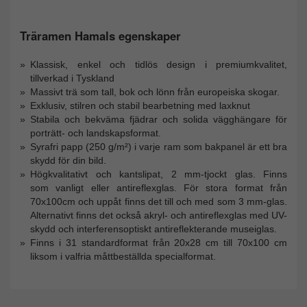
Träramen Hamals egenskaper
Klassisk, enkel och tidlös design i premiumkvalitet,
tillverkad i Tyskland
Massivt trä som tall, bok och lönn från europeiska skogar.
Exklusiv, stilren och stabil bearbetning med laxknut
Stabila och bekväma fjädrar och solida vägghängare för
porträtt- och landskapsformat.
Syrafri papp (250 g/m²) i varje ram som bakpanel är ett bra
skydd för din bild.
Högkvalitativt och kantslipat, 2 mm-tjockt glas. Finns
som vanligt eller antireflexglas. För stora format från
70x100cm och uppåt finns det till och med som 3 mm-glas.
Alternativt finns det också akryl- och antireflexglas med UV-
skydd och interferensoptiskt antireflekterande museiglas.
Finns i 31 standardformat från 20x28 cm till 70x100 cm
liksom i valfria måttbeställda specialformat.