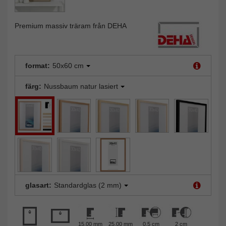
Premium massiv träram från DEHA
format:
50x60 cm
färg:
Nussbaum natur lasiert
glasart:
Standardglas (2 mm)
15,00 mm
25,00 mm
0,5 cm
2 cm