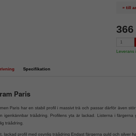
» till
366
Leverans
rivning
Specifikation
ram Paris
men Paris har en stabil profil i massivt trä och passar därför även stör
n igenkännbar träådring. Profilens yta är lackad. Listerna i färgerna 
lig träådring.
t, lackad profil med osynlig träådring Endast färgerna guld och silver ha