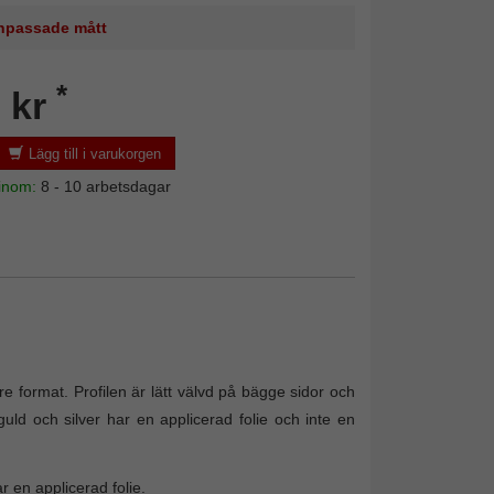
 anpassade mått
*
 kr
Lägg till i varukorgen
 inom:
8 - 10 arbetsdagar
re format. Profilen är lätt välvd på bägge sidor och
guld och silver har en applicerad folie och inte en
r en applicerad folie.