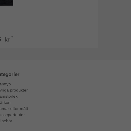
*
5 kr
tegorier
amtyp
vriga produkter
amstorlek
ärken
amar efter mått
assepartouter
llbehör