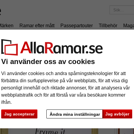
Märken
Ramar efter mått
Passepartouter
Tillbehör
Maga
195 kr
i leveranskostnad.
Oavsett hur mycket du beställer.
ris
äram Paris
Vi använder oss av cookies
Vi använder cookies och andra spårningsteknologier för att
Träram i
förbättra din surfupplevelse på vår webbplats, för att visa dig
kvalitet.
personligt innehåll och riktade annonser, för att analysera vår
webbplatstrafik och för att förstå var våra besökare kommer
ifrån.
format
Jag accepterar
Jag avböjer
Ändra mina inställningar
färg:
g
ka
Nästa