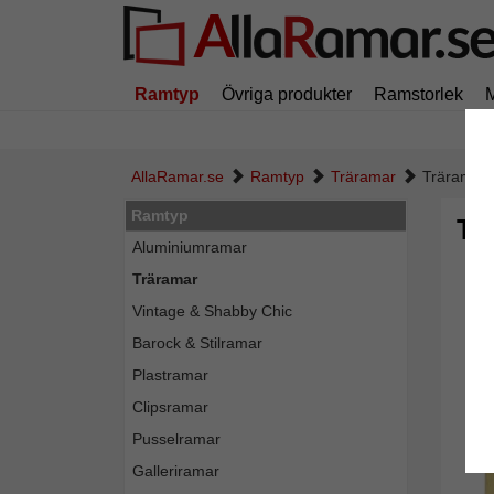
Ramtyp
Övriga produkter
Ramstorlek
AllaRamar.se
Ramtyp
Träramar
Träram Pa
Ramtyp
Tr
Aluminiumramar
Träramar
Vintage & Shabby Chic
Barock & Stilramar
Plastramar
Clipsramar
Pusselramar
Galleriramar
Tillba