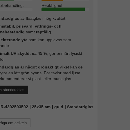
exbehandling:
Reptålighet:
ndardglas
av floatglas i hög kvalitet.
mstabil, prisvärd, vittrings- och
mebeständig
samt
reptålig.
lekterande yta
som kan upplevas som
rande.
imalt UV-skydd, ca 45 %
, ger primärt fysiskt
dd.
ndardglas är något grönaktigt
vilket kan ge
 ytor en lätt grön nyans. För tavlor med ljusa
ekommenderar vi plast- eller museiglas.
m standardglas
MIR-4302503502 | 25x35 cm | guld | Standardglas
råga om artikeln