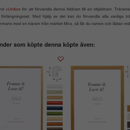
änd
»Unibox
för att förvandla denna bildram till en objektram. Träram
 förlängningsset. Med hjälp av det kan du förvandla alla vanliga t
ammans med en träram från märket Mira, så får du ramen och lådan re
nder som köpte denna köpte även: