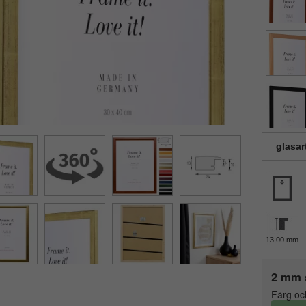
glasar
13,00 mm
2 mm 
Färg oc