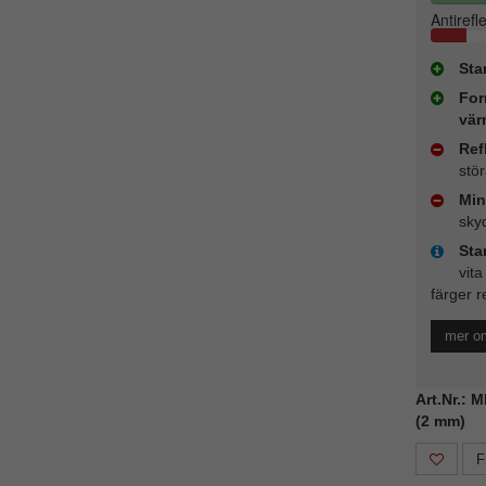
Antirefl
Sta
For
vär
Ref
stö
Min
sky
Sta
vita
färger r
mer o
Art.Nr.: 
(2 mm)
F