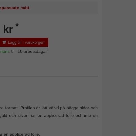
 anpassade mått
*
 kr
Lägg till i varukorgen
 inom:
8 - 10 arbetsdagar
re format. Profilen är lätt välvd på bägge sidor och
guld och silver har en applicerad folie och inte en
r en applicerad folie.