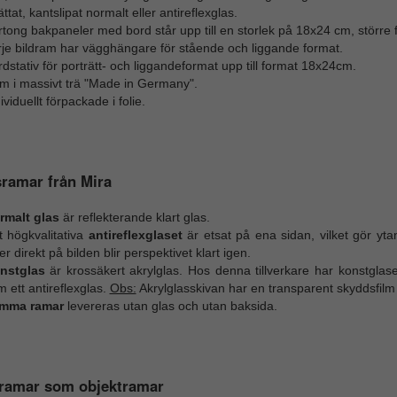
ttat, kantslipat normalt eller antireflexglas.
tong bakpaneler med bord står upp till en storlek på 18x24 cm, större
rje bildram har vägghängare för stående och liggande format.
dstativ för porträtt- och liggandeformat upp till format 18x24cm.
m i massivt trä "Made in Germany".
ividuellt förpackade i folie.
ramar från Mira
rmalt glas
är reflekterande klart glas.
t högkvalitativa
antireflexglaset
är etsat på ena sidan, vilket gör yta
ter direkt på bilden blir perspektivet klart igen.
nstglas
är krossäkert akrylglas. Hos denna tillverkare har konstglas
 ett antireflexglas.
Obs:
Akrylglasskivan har en transparent skyddsfil
mma ramar
levereras utan glas och utan baksida.
dramar som objektramar