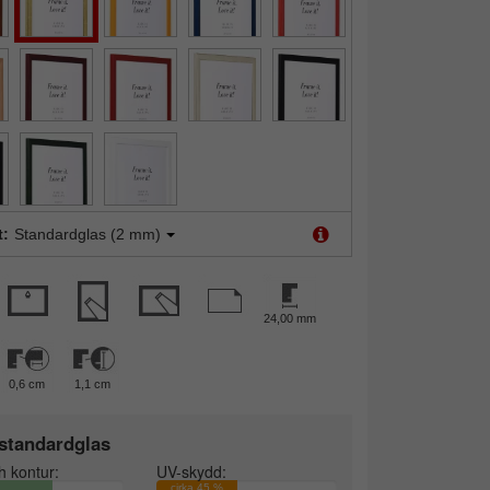
t:
Standardglas (2 mm)
24,00 mm
0,6 cm
1,1 cm
standardglas
h kontur:
UV-skydd:
cirka 45 %