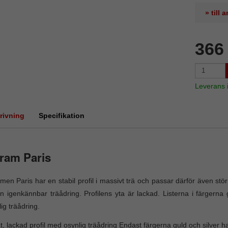
» till
366
Leverans
rivning
Specifikation
ram Paris
men Paris har en stabil profil i massivt trä och passar därför även stör
n igenkännbar träådring. Profilens yta är lackad. Listerna i färgerna 
lig träådring.
t, lackad profil med osynlig träådring Endast färgerna guld och silver ha