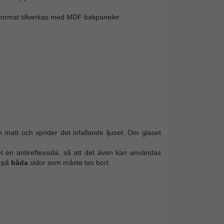
 format tillverkas med MDF bakpaneler.
n matt och sprider det infallande ljuset. Om glaset
et en antireflexsida, så att det även kan användas
m på
båda
sidor som måste tas bort.