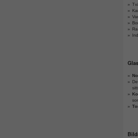
Tvä
Kar
Va
Bor
Ra
Ind
Glas
No
De
sit
Ko
som
To
Bil