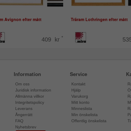
m Avignon efter mått
Träram Lothringen efter mått
*
409 kr
53
Information
Service
Ka
Om oss
Kontakt
R
Juridisk information
Hjälp
Ö
Allmänna villkor
Varukorg
R
Integritetspolicy
Mitt konto
M
Leverans
Minneslista
R
Ångerrätt
Min önskelista
P
FAQ
Offentlig önskelista
Ti
Nyhetsbrev