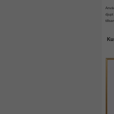
Anv
djupt
tills
Ku