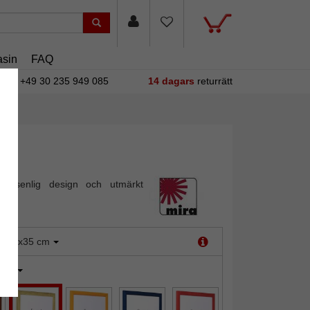
sin
FAQ
+49 30 235 949 085
14 dagars
returrätt
 tidsenlig design och utmärkt
:
25x35 cm
uld