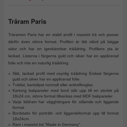
Träram Paris
Träramen Paris har en stabil profil i massivt trä och passar
därför även större format. Profilen är lätt välvd på bägge
sidor och har en igenkännbar träådring. Profilens yta är
lackad. Listerna i färgerna guld och silver har en applicerad
folie och inte en naturlig träådring.
Slät, lackad profil med osynlig träådring Endast färgerna
guld och silver har en applicerad folie.
Tvättat, kantslipat normalt eller antireflexglas.
Kartong bakpaneler med bord står upp till en storlek på
18x24 cm, större format tillverkas med MDF bakpaneler.
Varje bildram har vägghängare för stående och liggande
format.
Bordstativ för porträtt- och liggandeformat upp till format
18x24cm.
Ram i massivt trä "Made in Germany".