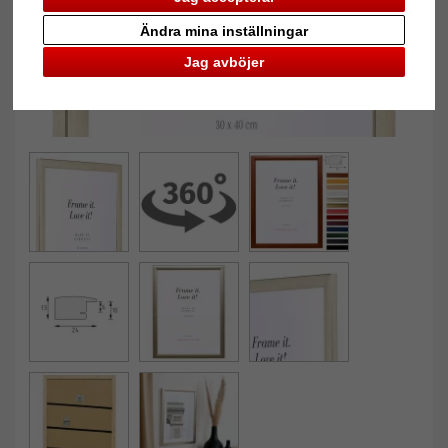
Ändra mina inställningar
Jag avböjer