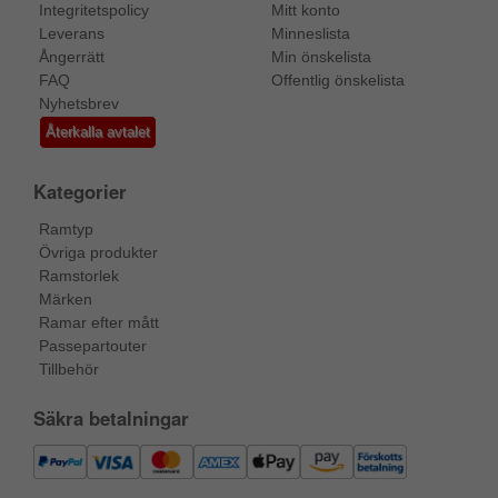
Integritetspolicy
Mitt konto
Leverans
Minneslista
Ångerrätt
Min önskelista
FAQ
Offentlig önskelista
Nyhetsbrev
Återkalla avtalet
Kategorier
Ramtyp
Övriga produkter
Ramstorlek
Märken
Ramar efter mått
Passepartouter
Tillbehör
Säkra betalningar