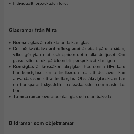
Individuellt förpackade i folie.
Glasramar från Mira
Normalt glas
är reflekterande klart glas.
Det högkvalitativa
antireflexglaset
är etsat på ena sidan,
vilket gör ytan matt och sprider det infallande ljuset. Om
glaset sitter direkt på bilden blir perspektivet klart igen.
Konstglas
är krossäkert akrylglas. Hos denna tillverkare
har konstglaset en antireflexsida, så att det även kan
användas som ett antireflexglas.
Obs:
Akrylglasskivan har
en transparent skyddsfilm på
båda
sidor som måste tas
bort.
Tomma ramar
levereras utan glas och utan baksida.
Bildramar som objektramar