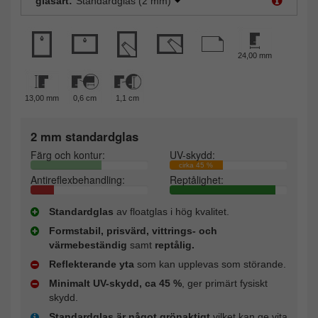
glasart:
Standardglas (2 mm)
24,00 mm
13,00 mm
0,6 cm
1,1 cm
2 mm standardglas
Färg och kontur:
UV-skydd:
cirka 45 %
Antireflexbehandling:
Reptålighet:
Standardglas
av floatglas i hög kvalitet.
Formstabil, prisvärd, vittrings- och
värmebeständig
samt
reptålig.
Reflekterande yta
som kan upplevas som störande.
Minimalt UV-skydd, ca 45 %
, ger primärt fysiskt
skydd.
Standardglas är något grönaktigt
vilket kan ge vita