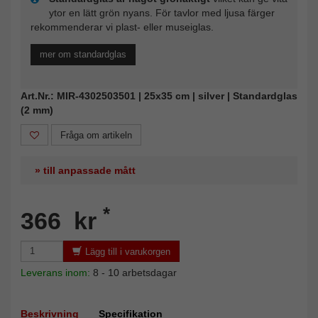
ytor en lätt grön nyans. För tavlor med ljusa färger
rekommenderar vi plast- eller museiglas.
mer om standardglas
Art.Nr.: MIR-4302503501 | 25x35 cm | silver | Standardglas
(2 mm)
Fråga om artikeln
» till anpassade mått
*
366 kr
Lägg till i varukorgen
Leverans inom:
8 - 10 arbetsdagar
Beskrivning
Specifikation