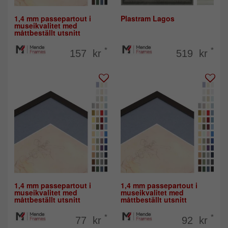
1,4 mm passepartout i
Plastram Lagos
museikvalitet med
måttbeställt utsnitt
*
*
157 kr
519 kr
1,4 mm passepartout i
1,4 mm passepartout i
museikvalitet med
museikvalitet med
måttbeställt utsnitt
måttbeställt utsnitt
*
*
77 kr
92 kr