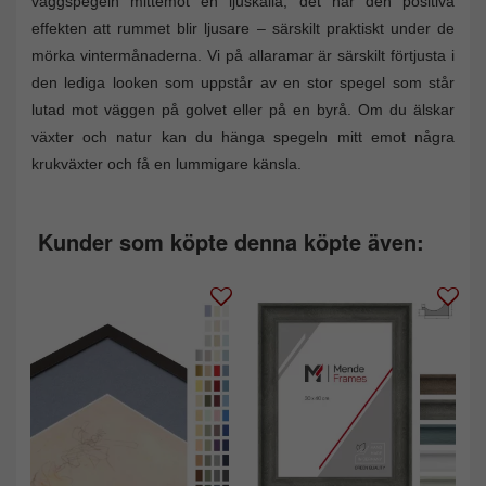
väggspegeln mittemot en ljuskälla, det har den positiva
effekten att rummet blir ljusare – särskilt praktiskt under de
mörka vintermånaderna. Vi på allaramar är särskilt förtjusta i
den lediga looken som uppstår av en stor spegel som står
lutad mot väggen på golvet eller på en byrå. Om du älskar
växter och natur kan du hänga spegeln mitt emot några
krukväxter och få en lummigare känsla.
Kunder som köpte denna köpte även: