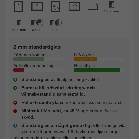
19,00 mm
15,00 mm
0,6 cm
1 cm
2 mm standardglas
Färg och kontur:
UV-skydd:
cirka 45 %
Antireflexbehandling:
Reptålighet:
Standardglas
av floatglas i hög kvalitet.
Formstabil, prisvärd, vittrings- och
värmebeständig
samt
reptålig.
Reflekterande yta
som kan upplevas som störande.
Minimalt UV-skydd, ca 45 %
, ger primärt fysiskt
skydd.
Standardglas är något grönaktigt
vilket kan ge vita
ytor en lätt grön nyans. För tavlor med ljusa färger
rekommenderar vi plast- eller museiglas.