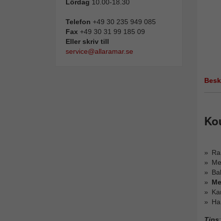
Lördag
10.00-18.30
Telefon
+49 30 235 949 085
Fax
+49 30 31 99 185 09
Eller skriv till
service@allaramar.se
Besk
Ko
Ra
Me
Bak
Me
Ka
Ha
Tips
: