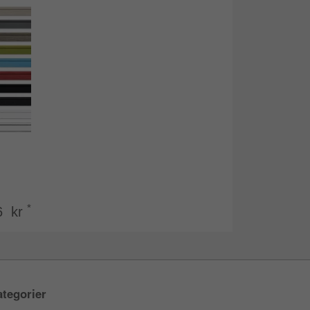
*
6 kr
tegorier