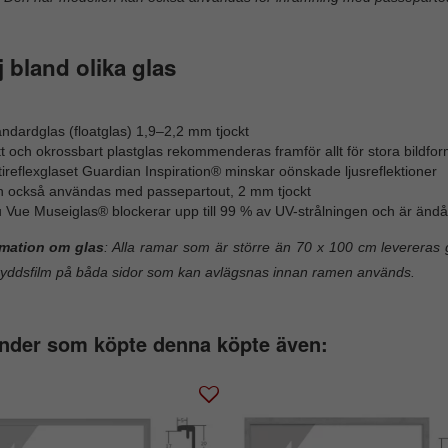
j bland olika glas
ndardglas (floatglas) 1,9–2,2 mm tjockt
t och okrossbart plastglas rekommenderas framför allt för stora bildfor
ireflexglaset Guardian Inspiration® minskar oönskade ljusreflektioner
n också användas med passepartout, 2 mm tjockt
 Vue Museiglas® blockerar upp till 99 % av UV-strålningen och är ändå 
rmation om glas
: Alla ramar som är större än 70 x 100 cm levereras g
yddsfilm på båda sidor som kan avlägsnas innan ramen används.
nder som köpte denna köpte även: