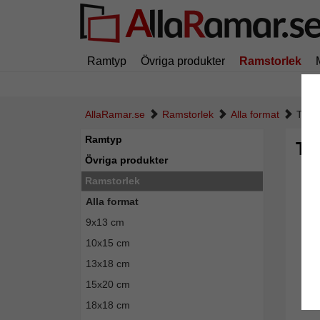
Ramtyp
Övriga produkter
Ramstorlek
AllaRamar.se
Ramstorlek
Alla format
Trär
Ramtyp
Tr
Övriga produkter
Ramstorlek
Alla format
9x13 cm
10x15 cm
13x18 cm
15x20 cm
18x18 cm
Tillba