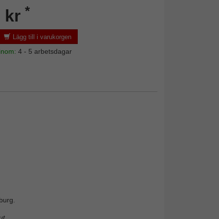
*
 kr
Lägg till i varukorgen
 inom:
4 - 5 arbetsdagar
burg.
t.