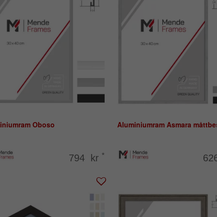
iniumram Oboso
Aluminiumram Asmara måttbes
*
794 kr
62