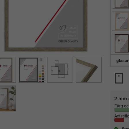
glasar
2 mm 
Färg oc
Antirefl
Sta