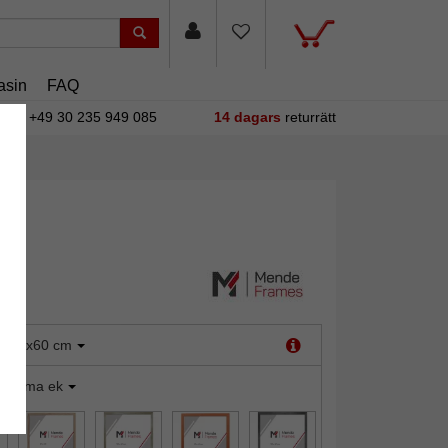
asin
FAQ
+49 30 235 949 085
14 dagars
returrätt
:
30x60 cm
sonoma ek