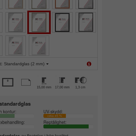
t:
Standardglas (2 mm)
15,00 mm
17,00 mm
1,3 cm
standardglas
h kontur:
UV-skydd:
cirka 45 %
exbehandling:
Reptålighet:
ndardglas
av floatglas i hög kvalitet.