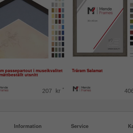
m passepartout i museikvalitet
Träram Salamat
åttbeställt utsnitt
*
207 kr
40
Information
Service
Ka