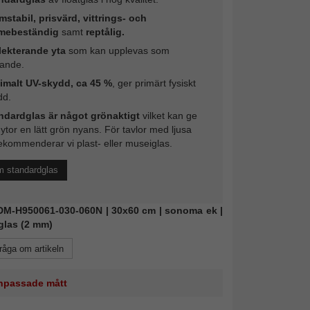
mstabil, prisvärd, vittrings- och
mebeständig
samt
reptålig.
lekterande yta
som kan upplevas som
rande.
imalt UV-skydd, ca 45 %
, ger primärt fysiskt
dd.
ndardglas är något grönaktigt
vilket kan ge
 ytor en lätt grön nyans. För tavlor med ljusa
ekommenderar vi plast- eller museiglas.
m standardglas
FDM-H950061-030-060N | 30x60 cm | sonoma ek |
glas (2 mm)
råga om artikeln
 anpassade mått