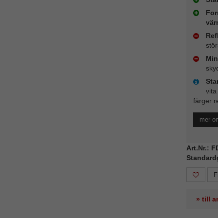
For
vär
Ref
stö
Min
sky
Sta
vita
färger r
mer o
Art.Nr.: 
Standard
F
» till