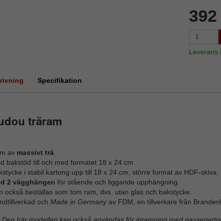
392
Leverans
rivning
Specifikation
udou träram
m av
massivt trä
.
d bakstöd till och med formatet 18 x 24 cm.
stycke i stabil kartong upp till 18 x 24 cm, större format av HDF-skiva.
d 2 vägghängen
för stående och liggande upphängning.
n också beställas som tom ram, dvs. utan glas och bakstycke.
ndtillverkad och
Made in Germany
av FDM, en tillverkare från Branden
Den här modellen kan också användas för inramning med passepartou