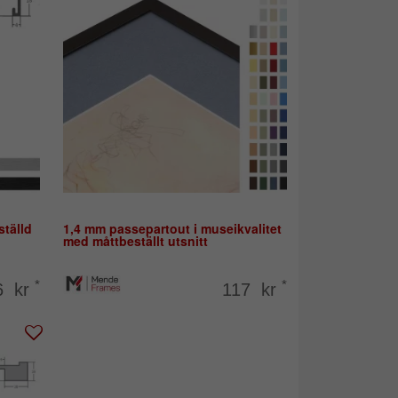
tälld
1,4 mm passepartout i museikvalitet
med måttbeställt utsnitt
*
*
6 kr
117 kr