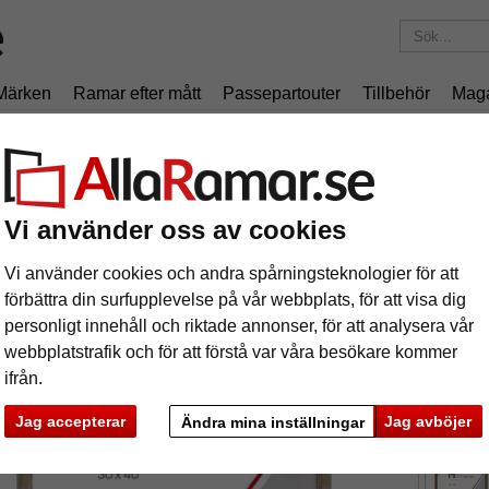
Märken
Ramar efter mått
Passepartouter
Tillbehör
Mag
195 kr
i leveranskostnad.
Oavsett hur mycket du beställer.
am Koudou
äram Koudou
Vi använder oss av cookies
Vi använder cookies och andra spårningsteknologier för att
förbättra din surfupplevelse på vår webbplats, för att visa dig
personligt innehåll och riktade annonser, för att analysera vår
webbplatstrafik och för att förstå var våra besökare kommer
format
ifrån.
färg:
Jag accepterar
Jag avböjer
Ändra mina inställningar
ka
Nästa