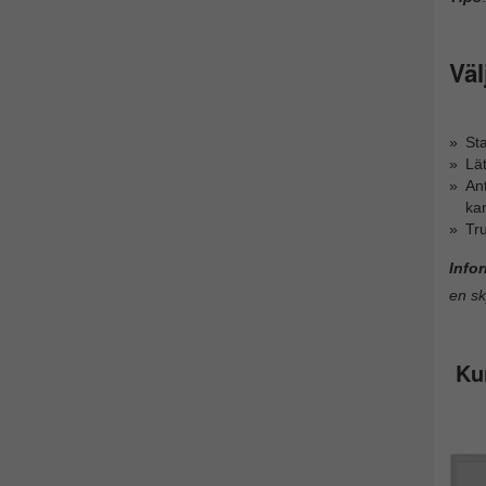
Väl
Sta
Lät
Ant
ka
Tru
Info
en sk
Ku