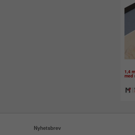
1,4 m
med m
Nyhetsbrev