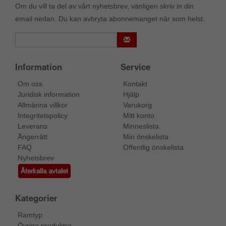
Om du vill ta del av vårt nyhetsbrev, vänligen skriv in din
email nedan. Du kan avbryta abonnemanget när som helst.
Information
Service
Om oss
Kontakt
Juridisk information
Hjälp
Allmänna villkor
Varukorg
Integritetspolicy
Mitt konto
Leverans
Minneslista
Ångerrätt
Min önskelista
FAQ
Offentlig önskelista
Nyhetsbrev
Återkalla avtalet
Kategorier
Ramtyp
Övriga produkter