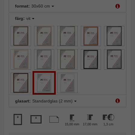
format:
30x60 cm
färg:
vit
glasart:
Standardglas (2 mm)
15,00 mm
17,00 mm
1,3 cm