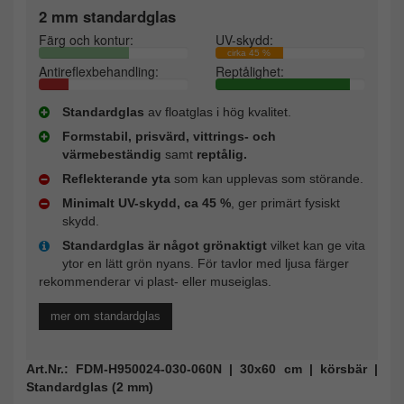
2 mm standardglas
Färg och kontur:
UV-skydd:
cirka 45 %
Antireflexbehandling:
Reptålighet:
Standardglas
av floatglas i hög kvalitet.
Formstabil, prisvärd, vittrings- och
värmebeständig
samt
reptålig.
Reflekterande yta
som kan upplevas som störande.
Minimalt UV-skydd, ca 45 %
, ger primärt fysiskt
skydd.
Standardglas är något grönaktigt
vilket kan ge vita
ytor en lätt grön nyans. För tavlor med ljusa färger
rekommenderar vi plast- eller museiglas.
mer om standardglas
Art.Nr.: FDM-H950024-030-060N | 30x60 cm | körsbär |
Standardglas (2 mm)