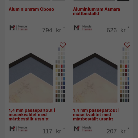
Aluminiumram Oboso
Aluminiumram Asmara
måttbeställd
*
*
794 kr
626 kr
1,4 mm passepartout i
1,4 mm passepartout i
museikvalitet med
museikvalitet med
måttbeställt utsnitt
måttbeställt utsnitt
*
*
117 kr
207 kr