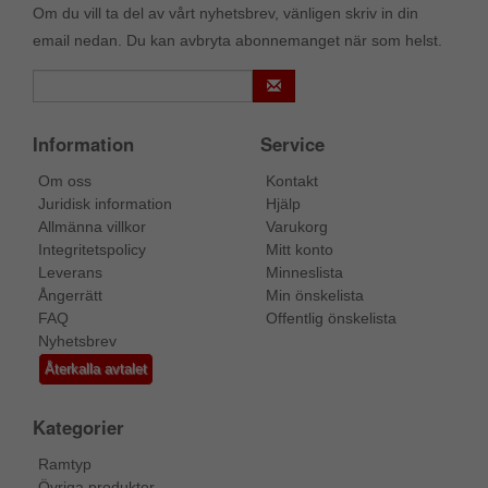
Om du vill ta del av vårt nyhetsbrev, vänligen skriv in din
email nedan. Du kan avbryta abonnemanget när som helst.
Information
Service
Om oss
Kontakt
Juridisk information
Hjälp
Allmänna villkor
Varukorg
Integritetspolicy
Mitt konto
Leverans
Minneslista
Ångerrätt
Min önskelista
FAQ
Offentlig önskelista
Nyhetsbrev
Återkalla avtalet
Kategorier
Ramtyp
Övriga produkter