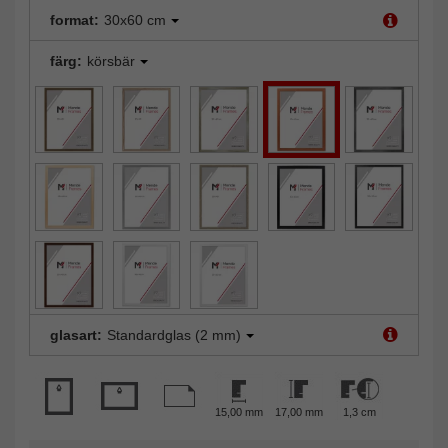
format:
30x60 cm
färg:
körsbär
glasart:
Standardglas (2 mm)
15,00 mm
17,00 mm
1,3 cm