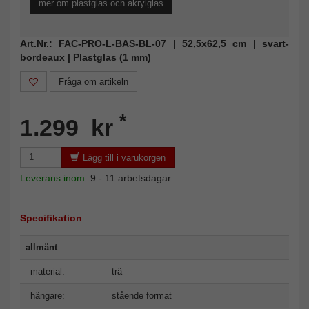
mer om plastglas och akrylglas
Art.Nr.: FAC-PRO-L-BAS-BL-07 | 52,5x62,5 cm | svart-
bordeaux | Plastglas (1 mm)
Fråga om artikeln
*
1.299 kr
Lägg till i varukorgen
Leverans inom:
9 - 11 arbetsdagar
Specifikation
allmänt
material:
trä
hängare:
stående format