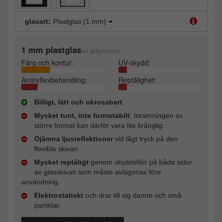
glasart:
Plastglas (1 mm)
1 mm plastglas
av polystyren
Färg och kontur:
UV-skydd:
Antireflexbehandling:
Reptålighet:
Billigt, lätt och okrossbart
Mycket tunt, inte formstabilt
. Inramningen av
större format kan därför vara lite krånglig.
Ojämna ljusreflektioner
vid lågt tryck på den
flexibla skivan.
Mycket reptåligt
genom skyddsfilm på båda sidor
av glasskivan som måste avlägsnas före
användning.
Elektrostatiskt
och drar till sig damm och små
partiklar.