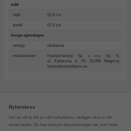
mått
höjd:
52,5 cm
bredd:
62,5 cm
övriga egenskaper
ramtyp:
trikåramar
manufacturer:
FramesFactory Sp. z o.o. Sp. K,
ul. Forteczna 4, PL 32-086 Wegrzce,
framesfactory@gmx.eu
Nyhetsbrev
Om du vill ta del av vårt nyhetsbrev, vänligen skriv in din
email nedan. Du kan avbryta abonnemanget när som helst.