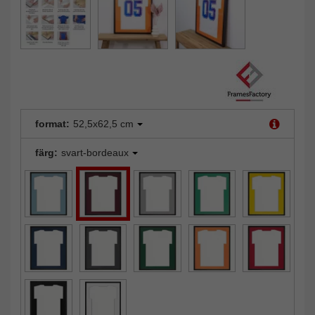
format:
52,5x62,5 cm
färg:
svart-bordeaux