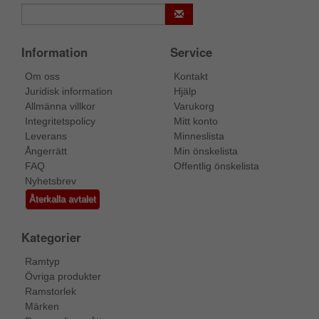
Information
Service
Om oss
Kontakt
Juridisk information
Hjälp
Allmänna villkor
Varukorg
Integritetspolicy
Mitt konto
Leverans
Minneslista
Ångerrätt
Min önskelista
FAQ
Offentlig önskelista
Nyhetsbrev
Återkalla avtalet
Kategorier
Ramtyp
Övriga produkter
Ramstorlek
Märken