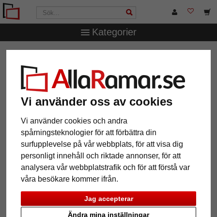
Kategorier
AllaRamar.se
Ramtyp
T-Shirt- & trikåramar
Trikåram
Economy Black med passepartout
Trikåram Economy Black med
passepartout
Vi använder oss av cookies
Vi använder cookies och andra
spårningsteknologier för att förbättra din
surfupplevelse på vår webbplats, för att visa dig
personligt innehåll och riktade annonser, för att
analysera vår webbplatstrafik och för att förstå var
våra besökare kommer ifrån.
Jag accepterar
Ändra mina inställningar
Tillbaka
Näst