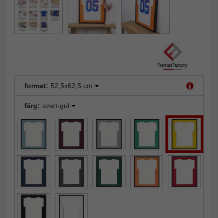
format:
52,5x62,5 cm
färg:
svart-gul