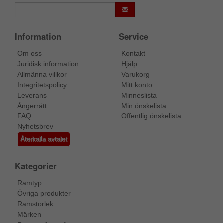
Information
Service
Om oss
Kontakt
Juridisk information
Hjälp
Allmänna villkor
Varukorg
Integritetspolicy
Mitt konto
Leverans
Minneslista
Ångerrätt
Min önskelista
FAQ
Offentlig önskelista
Nyhetsbrev
Återkalla avtalet
Kategorier
Ramtyp
Övriga produkter
Ramstorlek
Märken