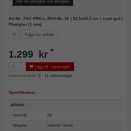
mer om plastglas och akrylglas
Art.Nr.: FAC-PRO-L-BAS-BL-10 | 52,5x62,5 cm | svart-gul |
Plastglas (1 mm)
Fråga om artikeln
*
1.299 kr
Lägg till i varukorgen
Leverans inom:
9 - 11 arbetsdagar
Specifikation
allmänt
material:
trä
hängare:
stående format