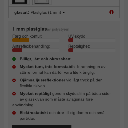
glasart:
Plastglas (1 mm)
1 mm plastglas
av polystyren
Färg och kontur:
UV-skydd:
Antireflexbehandling:
Reptålighet:
Billigt, lätt och okrossbart
Mycket tunt, inte formstabilt
. Inramningen av
större format kan därför vara lite krånglig.
Ojämna ljusreflektioner
vid lågt tryck på den
flexibla skivan.
Mycket reptåligt
genom skyddsfilm på båda sidor
av glasskivan som måste avlägsnas före
användning.
Elektrostatiskt
och drar till sig damm och små
partiklar.