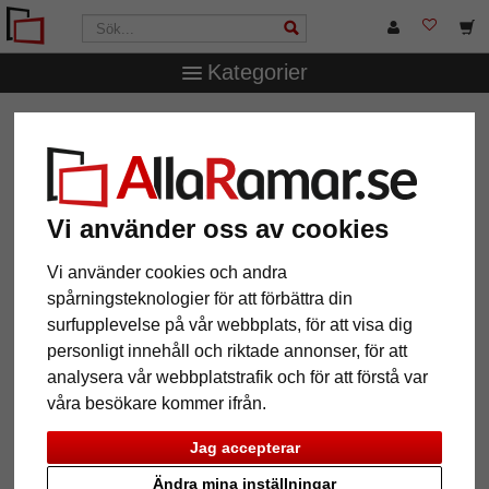
Kategorier
AllaRamar.se
Ramtyp
T-Shirt- & trikåramar
Trikåram
Economy Black med passepartout
Trikåram Economy Black med
passepartout
Vi använder oss av cookies
Vi använder cookies och andra
spårningsteknologier för att förbättra din
surfupplevelse på vår webbplats, för att visa dig
personligt innehåll och riktade annonser, för att
analysera vår webbplatstrafik och för att förstå var
våra besökare kommer ifrån.
Jag accepterar
Ändra mina inställningar
Tillbaka
Näst