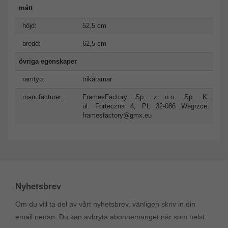
mått
höjd:
52,5 cm
bredd:
62,5 cm
övriga egenskaper
ramtyp:
trikåramar
manufacturer:
FramesFactory Sp. z o.o. Sp. K,
ul. Forteczna 4, PL 32-086 Wegrzce,
framesfactory@gmx.eu
Nyhetsbrev
Om du vill ta del av vårt nyhetsbrev, vänligen skriv in din
email nedan. Du kan avbryta abonnemanget när som helst.