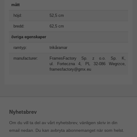
mått
höjd:
52,5 cm
bredd:
62,5 cm
övriga egenskaper
ramtyp:
trikåramar
manufacturer:
FramesFactory Sp. z o.o. Sp. K,
ul. Forteczna 4, PL 32-086 Wegrzce,
framesfactory@gmx.eu
Nyhetsbrev
Om du vill ta del av vårt nyhetsbrev, vänligen skriv in din
email nedan. Du kan avbryta abonnemanget när som helst.