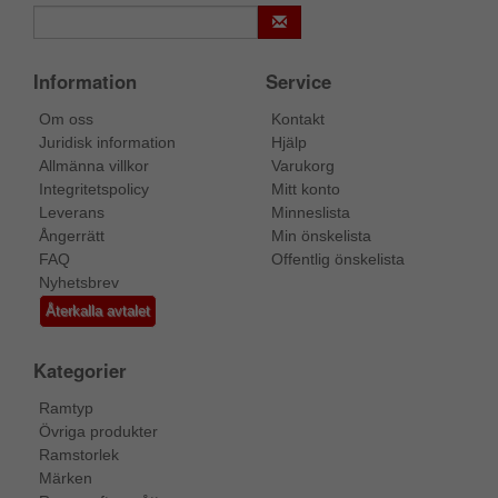
Information
Service
Om oss
Kontakt
Juridisk information
Hjälp
Allmänna villkor
Varukorg
Integritetspolicy
Mitt konto
Leverans
Minneslista
Ångerrätt
Min önskelista
FAQ
Offentlig önskelista
Nyhetsbrev
Återkalla avtalet
Kategorier
Ramtyp
Övriga produkter
Ramstorlek
Märken