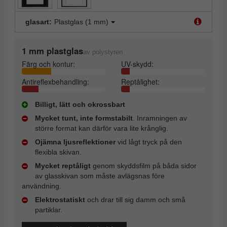
glasart:
Plastglas (1 mm)
1 mm plastglas
av polystyren
Färg och kontur:
UV-skydd:
Antireflexbehandling:
Reptålighet:
Billigt, lätt och okrossbart
Mycket tunt, inte formstabilt
. Inramningen av
större format kan därför vara lite krånglig.
Ojämna ljusreflektioner
vid lågt tryck på den
flexibla skivan.
Mycket reptåligt
genom skyddsfilm på båda sidor
av glasskivan som måste avlägsnas före
användning.
Elektrostatiskt
och drar till sig damm och små
partiklar.