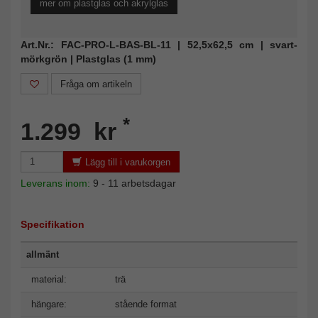
mer om plastglas och akrylglas
Art.Nr.: FAC-PRO-L-BAS-BL-11 | 52,5x62,5 cm | svart-
mörkgrön | Plastglas (1 mm)
Fråga om artikeln
*
1.299 kr
Lägg till i varukorgen
Leverans inom:
9 - 11 arbetsdagar
Specifikation
allmänt
material:
trä
hängare:
stående format