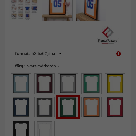
format:
52,5x62,5 cm
färg:
svart-mörkgrön