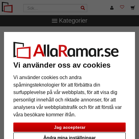
Kategorier
AllaRamar.se
Ramtyp
T-Shirt- & trikåramar
Trikåram
Economy Black med passepartout
Trikåram Economy Black med
passepartout
Vi använder oss av cookies
Vi använder cookies och andra
spårningsteknologier för att förbättra din
surfupplevelse på vår webbplats, för att visa dig
personligt innehåll och riktade annonser, för att
analysera vår webbplatstrafik och för att förstå var
våra besökare kommer ifrån.
Jag accepterar
Ändra mina inställningar
Tillbaka
Näst