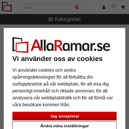
Kategorier
AllaRamar.se
Ramtyp
T-Shirt- & trikåramar
Trikåram
Economy White med passepartout
Trikåram Economy White med
passepartout
Vi använder oss av cookies
Vi använder cookies och andra
spårningsteknologier för att förbättra din
surfupplevelse på vår webbplats, för att visa dig
personligt innehåll och riktade annonser, för att
analysera vår webbplatstrafik och för att förstå var
våra besökare kommer ifrån.
Jag accepterar
Ändra mina inställningar
Tillbaka
Näst