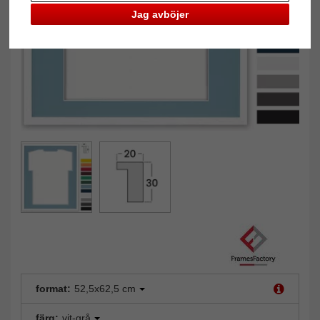
Jag avböjer
format:
52,5x62,5 cm
färg:
vit-grå