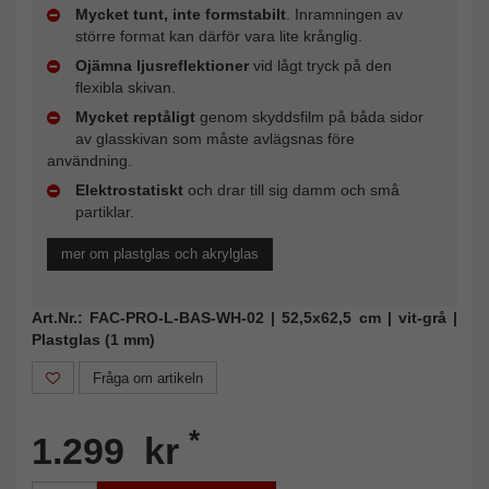
Mycket tunt, inte formstabilt
. Inramningen av
större format kan därför vara lite krånglig.
Ojämna ljusreflektioner
vid lågt tryck på den
flexibla skivan.
Mycket reptåligt
genom skyddsfilm på båda sidor
av glasskivan som måste avlägsnas före
användning.
Elektrostatiskt
och drar till sig damm och små
partiklar.
mer om plastglas och akrylglas
Art.Nr.: FAC-PRO-L-BAS-WH-02 | 52,5x62,5 cm | vit-grå |
Plastglas (1 mm)
Fråga om artikeln
*
1.299 kr