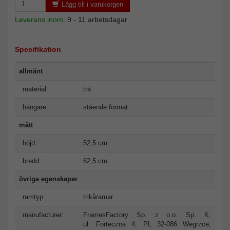
Lägg till i varukorgen
Leverans inom:
9 - 11 arbetsdagar
Specifikation
allmänt
material:
trä
hängare:
stående format
mått
höjd:
52,5 cm
bredd:
62,5 cm
övriga egenskaper
ramtyp:
trikåramar
manufacturer:
FramesFactory Sp. z o.o. Sp. K,
ul. Forteczna 4, PL 32-086 Wegrzce,