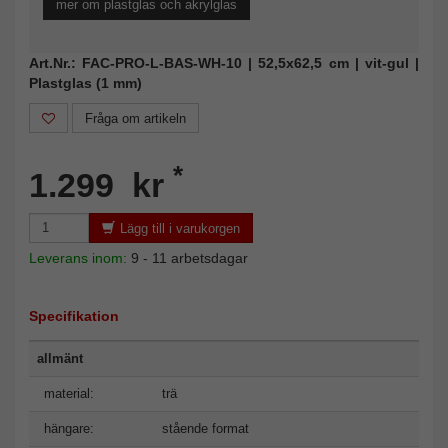
mer om plastglas och akrylglas
Art.Nr.: FAC-PRO-L-BAS-WH-10 | 52,5x62,5 cm | vit-gul |
Plastglas (1 mm)
Fråga om artikeln
*
1.299 kr
Lägg till i varukorgen
Leverans inom:
9 - 11 arbetsdagar
Specifikation
allmänt
material:
trä
hängare:
stående format