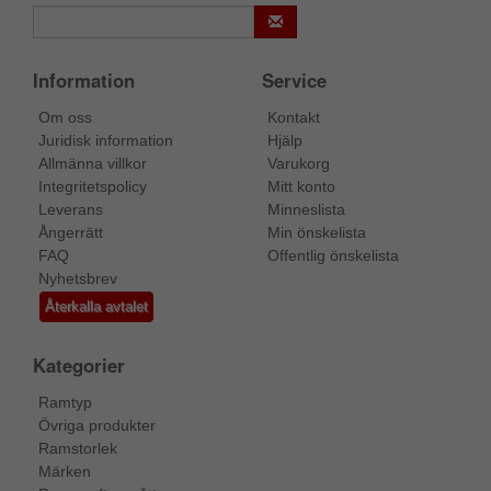
Information
Service
Om oss
Kontakt
Juridisk information
Hjälp
Allmänna villkor
Varukorg
Integritetspolicy
Mitt konto
Leverans
Minneslista
Ångerrätt
Min önskelista
FAQ
Offentlig önskelista
Nyhetsbrev
Återkalla avtalet
Kategorier
Ramtyp
Övriga produkter
Ramstorlek
Märken