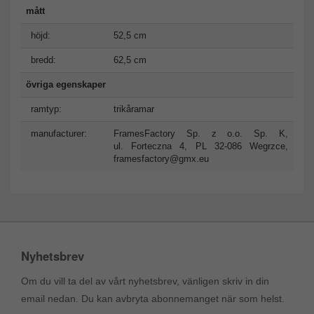
mått
höjd:
52,5 cm
bredd:
62,5 cm
övriga egenskaper
ramtyp:
trikåramar
manufacturer:
FramesFactory Sp. z o.o. Sp. K,
ul. Forteczna 4, PL 32-086 Wegrzce,
framesfactory@gmx.eu
Nyhetsbrev
Om du vill ta del av vårt nyhetsbrev, vänligen skriv in din
email nedan. Du kan avbryta abonnemanget när som helst.