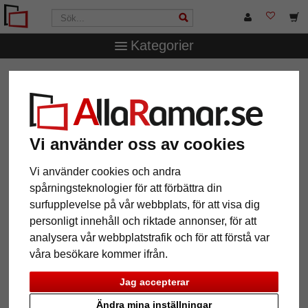
Kategorier
AllaRamar.se
Ramtyp
T-Shirt- & trikåramar
Trikåram
Economy White med passepartout
Trikåram Economy White med
passepartout
Vi använder oss av cookies
Vi använder cookies och andra
spårningsteknologier för att förbättra din
surfupplevelse på vår webbplats, för att visa dig
personligt innehåll och riktade annonser, för att
analysera vår webbplatstrafik och för att förstå var
våra besökare kommer ifrån.
Jag accepterar
Ändra mina inställningar
Tillbaka
Näst