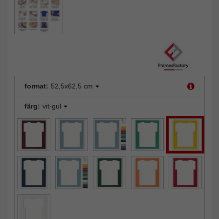
format:
52,5x62,5 cm
färg:
vit-gul