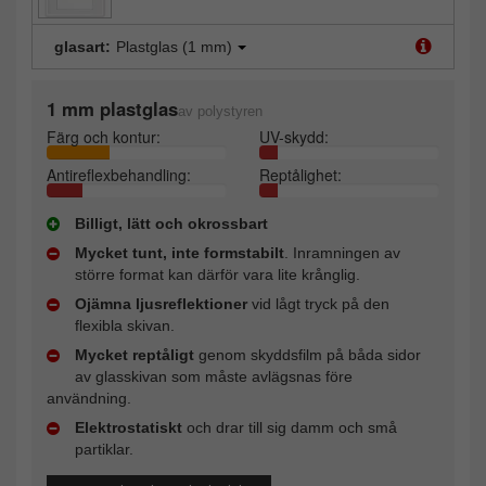
glasart:
Plastglas (1 mm)
1 mm plastglas
av polystyren
Färg och kontur:
UV-skydd:
Antireflexbehandling:
Reptålighet:
Billigt, lätt och okrossbart
Mycket tunt, inte formstabilt
. Inramningen av
större format kan därför vara lite krånglig.
Ojämna ljusreflektioner
vid lågt tryck på den
flexibla skivan.
Mycket reptåligt
genom skyddsfilm på båda sidor
av glasskivan som måste avlägsnas före
användning.
Elektrostatiskt
och drar till sig damm och små
partiklar.