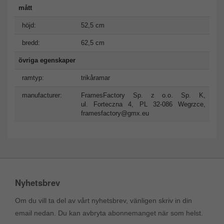
mått
höjd:
52,5 cm
bredd:
62,5 cm
övriga egenskaper
ramtyp:
trikåramar
manufacturer:
FramesFactory Sp. z o.o. Sp. K,
ul. Forteczna 4, PL 32-086 Wegrzce,
framesfactory@gmx.eu
Nyhetsbrev
Om du vill ta del av vårt nyhetsbrev, vänligen skriv in din
email nedan. Du kan avbryta abonnemanget när som helst.