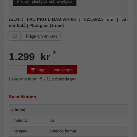
mer om plastglas och akrylglas
Art.Nr.: FAC-PRO-L-BAS-WH-08 | 52,5x62,5 cm | vit-
mörkblå | Plastglas (1 mm)
Fråga om artikeln
*
1.299 kr
Lägg till i varukorgen
Leverans inom:
9 - 11 arbetsdagar
Specifikation
allmänt
material:
trä
hängare:
stående format