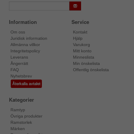
Information
Service
Om oss
Kontakt
Juridisk information
Hjälp
Allmänna villkor
Varukorg
Integritetspolicy
Mitt konto
Leverans
Minneslista
Ångerrätt
Min önskelista
FAQ
Offentlig önskelista
Nyhetsbrev
Återkalla avtalet
Kategorier
Ramtyp
Övriga produkter
Ramstorlek
Märken