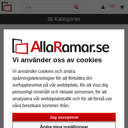
Kategorier
AllaRamar.se
Ramtyp
T-Shirt- & trikåramar
Trikåram
Economy White med passepartout
Trikåram Economy White med
passepartout
Vi använder oss av cookies
Vi använder cookies och andra
spårningsteknologier för att förbättra din
surfupplevelse på vår webbplats, för att visa dig
personligt innehåll och riktade annonser, för att
analysera vår webbplatstrafik och för att förstå var
våra besökare kommer ifrån.
Jag accepterar
Ändra mina inställningar
Tillbaka
Näst