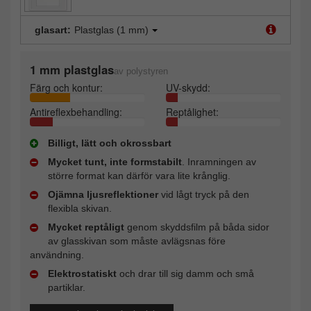
glasart:
Plastglas (1 mm)
1 mm plastglas
av polystyren
Färg och kontur:
UV-skydd:
Antireflexbehandling:
Reptålighet:
Billigt, lätt och okrossbart
Mycket tunt, inte formstabilt
. Inramningen av
större format kan därför vara lite krånglig.
Ojämna ljusreflektioner
vid lågt tryck på den
flexibla skivan.
Mycket reptåligt
genom skyddsfilm på båda sidor
av glasskivan som måste avlägsnas före
användning.
Elektrostatiskt
och drar till sig damm och små
partiklar.