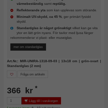
värmebeständig
samt
reptålig.
Reflekterande yta
som kan upplevas som störande.
Minimalt UV-skydd, ca 45 %
, ger primärt fysiskt
skydd.
Standardglas är något grönaktigt
vilket kan ge vita
ytor en lätt grön nyans. För tavlor med ljusa färger
rekommenderar vi plast- eller museiglas.
mer om standardglas
Art.Nr.: MIR-UNIRA-1318-09-03 | 13x18 cm | grön-svart |
Standardglas (2 mm)
Fråga om artikeln
*
366 kr
Lägg till i varukorgen
Leverans inom:
8 - 10 arbetsdagar