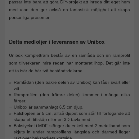
passar inte bara att göra DIY-projekt att inreda ditt eget hem
med utan den ger också en fantastisk möjlighet att skapa
personliga presenter.
Detta medföljer i leveransen av Unibox
Unibox komplettram består av en ramlåda och en ramprofil
som tillverkaren mira redan har monterat ihop. Det går inte
att ta isär de här två beståndsdelarna.
Ramlådan (den bakre delen av Unibox) kan fås i svart eller
vitt.
Ramprofilen (den främre delen) kommer i många olika
färger.
Unibox är sammanlagt 6,5 cm djup.
Falshöjden är 5 cm, alltså djupet som står till förfogande att
skapa ett tittskåp eller en 3D-tavla med.
Bakstycket i MDF stänger du enkelt med 2 metallband som
skjuts in under ramprofilens långsida och därmed ligger
rakt över bakstyckets kortsida.