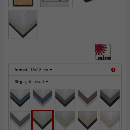
format:
13x18 cm
färg:
grön-svart