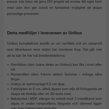
passar inte bara att göra DIY-projekt att inreda ditt eget hem
med utan den ger också en fantastisk möjlighet att skapa
personliga presenter.
Detta medföljer i leveransen av Unibox
Unibox komplettram består av en ramlåda och en ramprofil
som tillverkaren mira redan har monterat ihop. Det går inte
att ta isär de här två beståndsdelarna.
Ramlådan (den bakre delen av Unibox) kan fås i svart eller
vitt.
Ramprofilen (den främre delen) kommer i många olika
färger.
Unibox är sammanlagt 6,5 cm djup.
Falshöjden är 5 cm, alltså djupet som står till förfogande att
skapa ett tittskåp eller en 3D-tavla med.
Bakstycket i MDF stänger du enkelt med 2 metallband som
skjuts in under ramprofilens långsida och därmed ligger
rakt över bakstyckets kortsida.