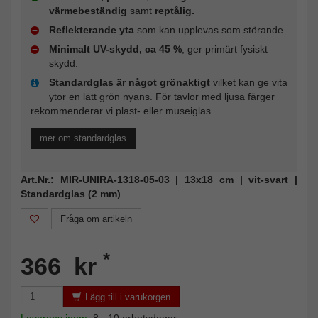
värmebeständig
samt
reptålig.
Reflekterande yta
som kan upplevas som störande.
Minimalt UV-skydd, ca 45 %
, ger primärt fysiskt
skydd.
Standardglas är något grönaktigt
vilket kan ge vita
ytor en lätt grön nyans. För tavlor med ljusa färger
rekommenderar vi plast- eller museiglas.
mer om standardglas
Art.Nr.: MIR-UNIRA-1318-05-03 | 13x18 cm | vit-svart |
Standardglas (2 mm)
Fråga om artikeln
*
366 kr
Lägg till i varukorgen
Leverans inom:
8 - 10 arbetsdagar