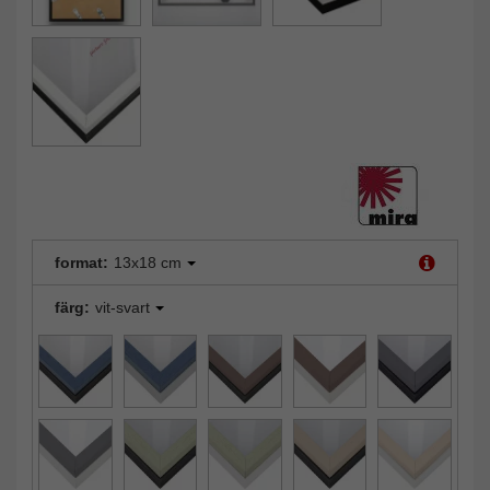
format:
13x18 cm
färg:
vit-svart