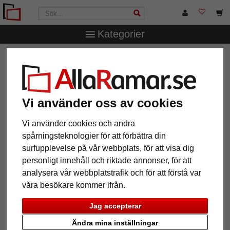
Kategorier
AllaRamar.se
Passepartouter
Yttre- och inre snitt
1,3 mm passepartout efter mått
1,3 mm passepartout efter mått
Vi använder oss av cookies
Pictures
Preview
Vi använder cookies och andra
spårningsteknologier för att förbättra din
surfupplevelse på vår webbplats, för att visa dig
personligt innehåll och riktade annonser, för att
analysera vår webbplatstrafik och för att förstå var
våra besökare kommer ifrån.
Jag accepterar
Ändra mina inställningar