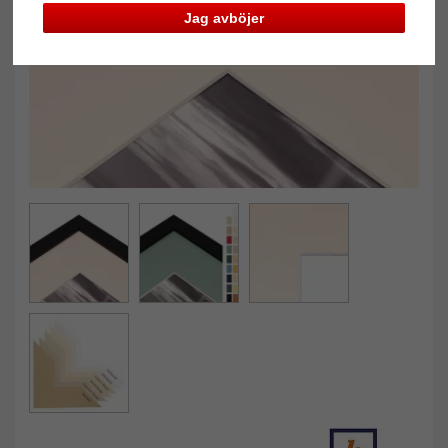
Tillbaka
Näst
Jag avböjer