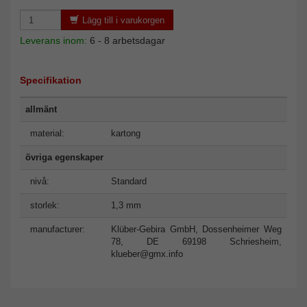
Lägg till i varukorgen
Leverans inom:
6 - 8 arbetsdagar
Specifikation
allmänt
material:
kartong
övriga egenskaper
nivå:
Standard
storlek:
1,3 mm
manufacturer:
Klüber-Gebira GmbH, Dossenheimer Weg
78, DE 69198 Schriesheim,
klueber@gmx.info