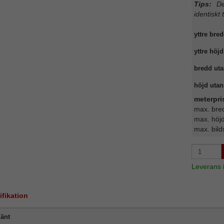
Tips:
Det
identiskt 
yttre bred
yttre höjd
bredd uta
höjd utan 
meterpri
max. bre
max. höj
max. bild
Leverans
ifikation
änt