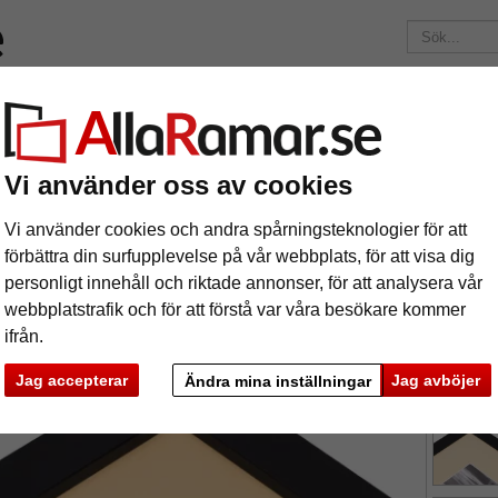
ärken
Ramar efter mått
Passepartouter
Tillbehör
Mag
195 kr
i leveranskostnad.
Oavsett hur mycket du beställer.
nitt
1,3 mm passepartout efter mått
Vi använder oss av cookies
3 mm passepartout efter mått
Vi använder cookies och andra spårningsteknologier för att
förbättra din surfupplevelse på vår webbplats, för att visa dig
personligt innehåll och riktade annonser, för att analysera vår
tures
Preview
webbplatstrafik och för att förstå var våra besökare kommer
ifrån.
Jag accepterar
Jag avböjer
Ändra mina inställningar
färg:
o