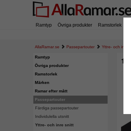
Ramtyp
Övriga produkter
Ramstorlek
M
AllaRamar.se
Passepartouter
Yttre- och inre s
Ramtyp
1,
Övriga produkter
Ramstorlek
Pic
Märken
Ramar efter mått
Passepartouter
Färdiga passepartouter
Individulella utsnitt
Yttre- och inre snitt