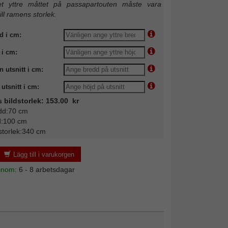
 yttre måttet på passapartouten måste vara
till ramens storlek.
d i cm:
 i cm:
n utsnitt i cm:
utsnitt i cm:
s bildstorlek: 153.00 kr
dd:70 cm
d:100 cm
storlek:340 cm
Lägg till i varukorgen
 inom:
6 - 8 arbetsdagar