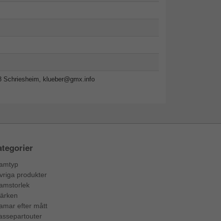
8 Schriesheim,
klueber@gmx.info
tegorier
amtyp
vriga produkter
amstorlek
ärken
amar efter mått
assepartouter