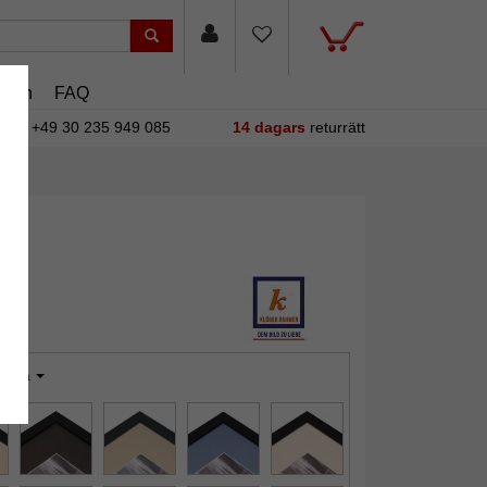
asin
FAQ
+49 30 235 949 085
14 dagars
returrätt
ckra