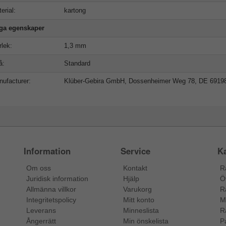
erial:
kartong
iga egenskaper
rlek:
1,3 mm
å:
Standard
ufacturer:
Klüber-Gebira GmbH, Dossenheimer Weg 78, DE 6919
Information
Service
Ka
Om oss
Kontakt
R
Juridisk information
Hjälp
Ö
Allmänna villkor
Varukorg
R
Integritetspolicy
Mitt konto
M
Leverans
Minneslista
R
Ångerrätt
Min önskelista
P