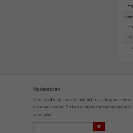
mat
övr
sto
niv
man
Nyhetsbrev
Om du vill ta del av vårt nyhetsbrev, vänligen skriv in
din email nedan. Du kan avbryta abonnemanget när
som helst.