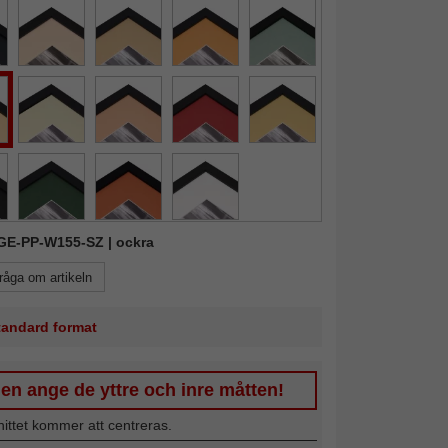
KGE-PP-W155-SZ | ockra
råga om artikeln
standard format
en ange de yttre och inre måtten!
nittet kommer att centreras.