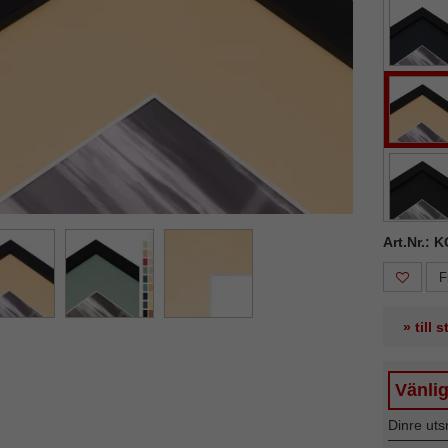
ka
Nästa
Art.Nr.: 
F
» till 
Vänlig
Dinre uts