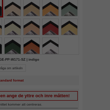
KGE-PP-W171-SZ | indigo
råga om artikeln
standard format
en ange de yttre och inre måtten!
nittet kommer att centreras.