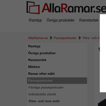
Ramtyp
Övriga produkter
Ramstorlek
M
AllaRamar.se
Passepartouter
Yttre- och inre s
Ramtyp
1,
Övriga produkter
Ramstorlek
Pic
Märken
Ramar efter mått
Passepartouter
Färdiga passepartouter
Individulella utsnitt
Yttre- och inre snitt