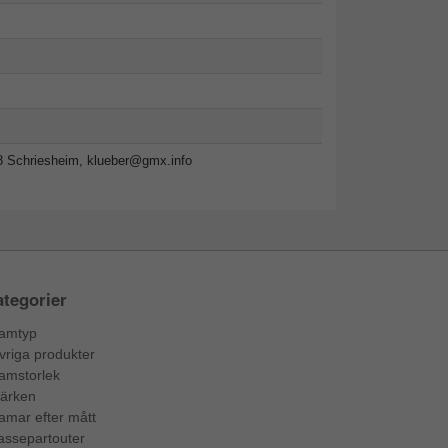
8 Schriesheim,
klueber@gmx.info
tegorier
amtyp
vriga produkter
amstorlek
ärken
amar efter mått
assepartouter