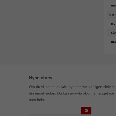
mat
övr
niv
sto
man
Nyhetsbrev
Om du vill ta del av vårt nyhetsbrev, vänligen skriv in
din email nedan. Du kan avbryta abonnemanget när
som helst.