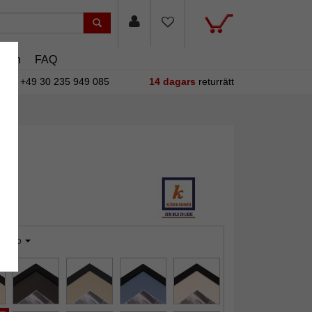
asin
FAQ
+49 30 235 949 085
14 dagars
returrätt
ndigo