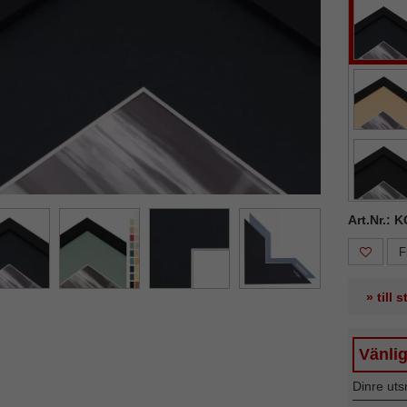
ka
Nästa
Art.Nr.: 
F
» till 
Vänlig
Dinre uts