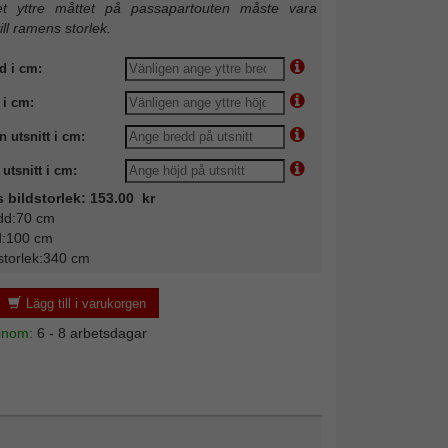
 yttre måttet på passapartouten måste vara
till ramens storlek.
d i cm:
 i cm:
n utsnitt i cm:
utsnitt i cm:
s bildstorlek: 153.00 kr
dd:70 cm
d:100 cm
storlek:340 cm
Lägg till i varukorgen
 inom:
6 - 8 arbetsdagar