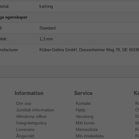
erial:
kartong
iga egenskaper
å:
Standard
rlek:
1,3 mm
ufacturer:
Klüber-Gebira GmbH, Dossenheimer Weg 78, DE 6919
Information
Service
Ka
Om oss
Kontakt
R
Juridisk information
Hjälp
Ö
Allmänna villkor
Varukorg
R
Integritetspolicy
Mitt konto
M
Leverans
Minneslista
R
Ångerrätt
Min önskelista
P