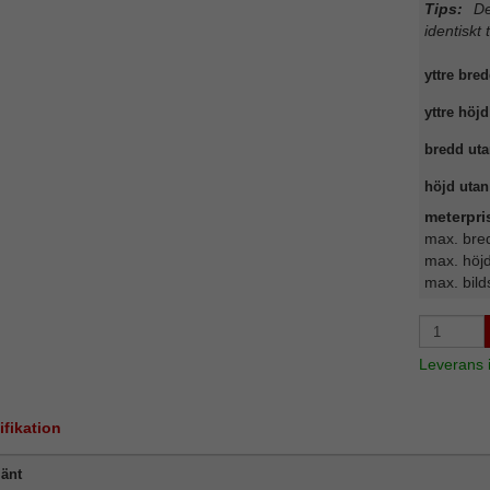
Tips:
Det
identiskt 
yttre bred
yttre höjd
bredd uta
höjd utan 
meterpri
max. bre
max. höj
max. bild
Leverans
ifikation
änt