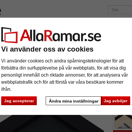
ärken
Ramar efter mått
Passepartouter
Tillbehör
Mag
195 kr
i leveranskostnad.
Oavsett hur mycket du beställer.
nitt
1,3 mm passepartout efter mått
Vi använder oss av cookies
3 mm passepartout efter mått
Vi använder cookies och andra spårningsteknologier för att
förbättra din surfupplevelse på vår webbplats, för att visa dig
personligt innehåll och riktade annonser, för att analysera vår
tures
Preview
webbplatstrafik och för att förstå var våra besökare kommer
ifrån.
Jag accepterar
Jag avböjer
Ändra mina inställningar
färg:
i