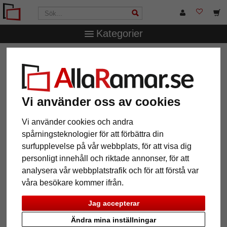
Kategorier
AllaRamar.se
Passepartouter
Yttre- och inre snitt
1,3 mm passepartout efter mått
1,3 mm passepartout efter mått
Vi använder oss av cookies
Pictures
Preview
Vi använder cookies och andra
spårningsteknologier för att förbättra din
surfupplevelse på vår webbplats, för att visa dig
personligt innehåll och riktade annonser, för att
analysera vår webbplatstrafik och för att förstå var
våra besökare kommer ifrån.
Jag accepterar
Ändra mina inställningar