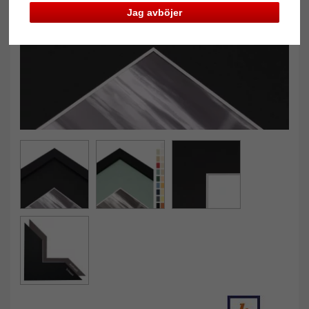
Tillbaka
Näst
Jag avböjer