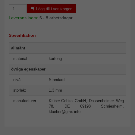
Lägg till i varukorgen
Leverans inom:
6 - 8 arbetsdagar
Specifikation
allmänt
material:
kartong
övriga egenskaper
nivå:
Standard
storlek:
1,3 mm
manufacturer:
Klüber-Gebira GmbH, Dossenheimer Weg
78, DE 69198 Schriesheim,
klueber@gmx.info