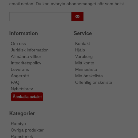
email nedan. Du kan avbryta abonnemanget när som helst.
Information
Service
Om oss
Kontakt
Juridisk information
Hjälp
Allmänna villkor
Varukorg
Integritetspolicy
Mitt konto
Leverans
Minneslista
Ångerrätt
Min önskelista
FAQ
Offentlig önskelista
Nyhetsbrev
Återkalla avtalet
Kategorier
Ramtyp
Övriga produkter
Ramstorlek