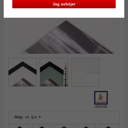
Tillbaka
Näst
Jag avböjer
färg:
vit, ljus