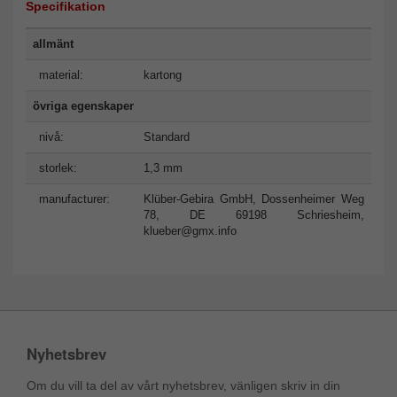
Specifikation
allmänt
material:
kartong
övriga egenskaper
nivå:
Standard
storlek:
1,3 mm
manufacturer:
Klüber-Gebira GmbH, Dossenheimer Weg
78, DE 69198 Schriesheim,
klueber@gmx.info
Nyhetsbrev
Om du vill ta del av vårt nyhetsbrev, vänligen skriv in din