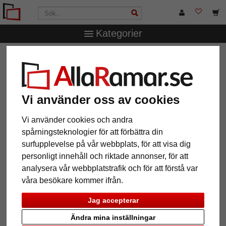
Kategorier
AllaRamar.se
Passepartouter
Yttre- och inre snitt
1,3 mm passepartout efter mått
1,3 mm passepartout efter mått
Vi använder oss av cookies
Pictures
Preview
Vi använder cookies och andra
spårningsteknologier för att förbättra din
surfupplevelse på vår webbplats, för att visa dig
personligt innehåll och riktade annonser, för att
analysera vår webbplatstrafik och för att förstå var
våra besökare kommer ifrån.
Jag accepterar
Ändra mina inställningar