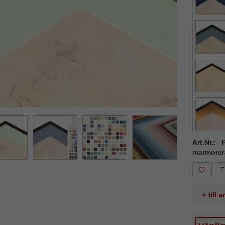
ka
Nästa
Art.Nr.:
marmorer
F
» till