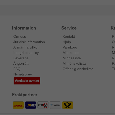
Information
Service
Ka
Om oss
Kontakt
R
Juridisk information
Hjälp
Ö
Allmänna villkor
Varukorg
R
Integritetspolicy
Mitt konto
M
Leverans
Minneslista
R
Ångerrätt
Min önskelista
P
FAQ
Offentlig önskelista
Ti
Nyhetsbrev
Återkalla avtalet
Fraktpartner