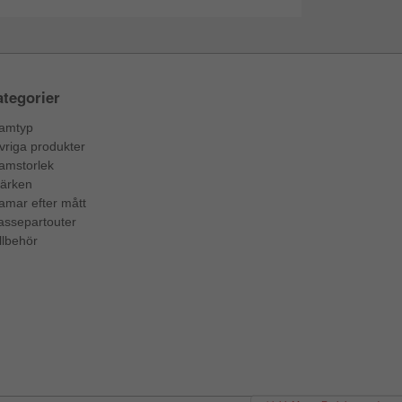
tegorier
amtyp
vriga produkter
amstorlek
ärken
amar efter mått
assepartouter
llbehör