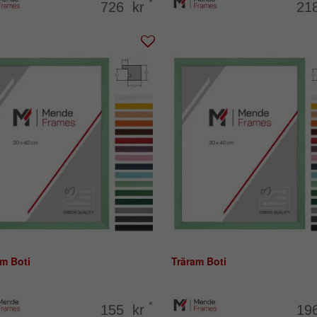
*
726 kr
21
m Boti
Träram Boti
*
155 kr
19