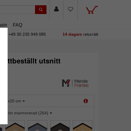
sin
FAQ
+49 30 235 949 085
14 dagars
returrätt
ttbeställt utsnitt
:
20x20 cm
indgrön marmorerad (264)