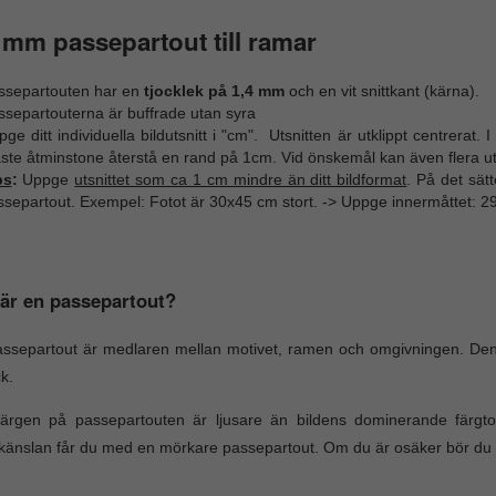
 mm passepartout till ramar
ssepartouten har en
tjocklek på 1,4 mm
och en vit snittkant (kärna).
ssepartouterna är buffrade utan syra
ge ditt individuella bildutsnitt i "cm". Utsnitten är utklippt centrerat.
te åtminstone återstå en rand på 1cm. Vid önskemål kan även flera utk
ps
:
Uppge
utsnittet som ca 1 cm mindre än ditt bildformat
. På det sät
ssepartout. Exempel: Fotot är 30x45 cm stort. -> Uppge innermåttet: 2
är en passepartout?
ssepartout är medlaren mellan motivet, ramen och omgivningen. Den
k.
ärgen på passepartouten är ljusare än bildens dominerande färgt
änslan får du med en mörkare passepartout. Om du är osäker bör du v