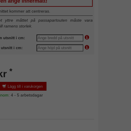
gen ange innermått!
nittet kommer att centreras.
 yttre måttet på passapartouten måste vara
till ramens storlek.
n utsnitt i cm:
utsnitt i cm:
*
kr
Lägg till i varukorgen
 inom:
4 - 5 arbetsdagar