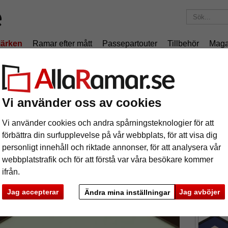
ärken
Ramar efter mått
Passepartouter
Tillbehör
Maga
195 kr
i leveranskostnad.
Oavsett hur mycket du beställer.
mm passepartout i museikvalitet med måttbeställt utsnitt
Vi använder oss av cookies
 mm passepartout i museikvalitet med må
Vi använder cookies och andra spårningsteknologier för att
tures
Preview
förbättra din surfupplevelse på vår webbplats, för att visa dig
personligt innehåll och riktade annonser, för att analysera vår
webbplatstrafik och för att förstå var våra besökare kommer
ifrån.
format
Jag accepterar
Jag avböjer
Ändra mina inställningar
färg:
l