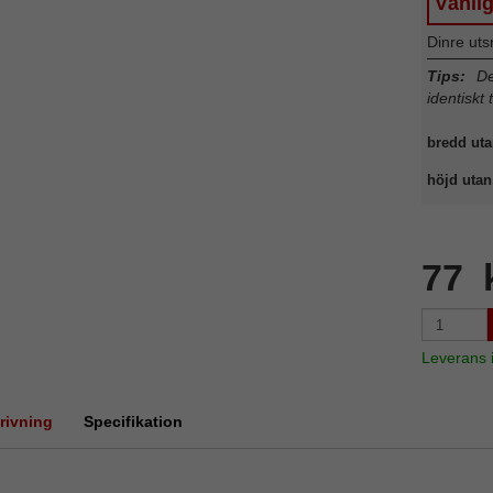
Vänli
Dinre uts
Tips:
Det
identiskt 
bredd uta
höjd utan 
77 
Leverans
rivning
Specifikation