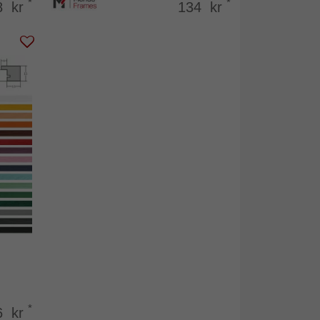
*
*
8 kr
134 kr
*
6 kr