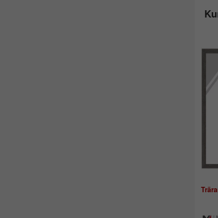
Ku
Trär