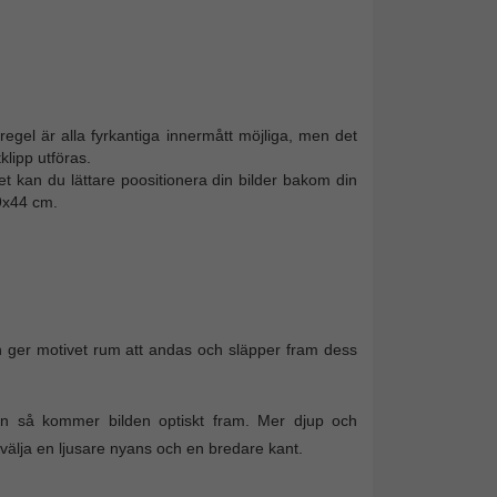
 I regel är alla fyrkantiga innermått möjliga, men det
lipp utföras.
tet kan du lättare poositionera din bilder bakom din
9x44 cm.
 ger motivet rum att andas och släpper fram dess
on så kommer bilden optiskt fram. Mer djup och
älja en ljusare nyans och en bredare kant.