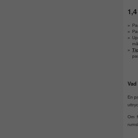
1,4
Pa
Pa
Upp
mås
Ti
pa
Vad 
En pa
uttryc
Om f
rumsk