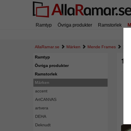
Ramtyp
Övriga produkter
Ramstorlek
M
AllaRamar.se
Märken
Mende Frames
1,4 
Ramtyp
1,4
Övriga produkter
Ramstorlek
Pic
Märken
accent
ArtCANVAS
artvera
DEHA
Deknudt