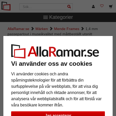
Kategorier
AllaRamar.se
Märken
Mende Frames
1,4 mm
passepartout i museikvalitet med måttbeställt utsnitt
1,4 mm passepartout i
museikvalitet med måttbeställt
utsnitt
Vi använder oss av cookies
Pictures
Preview
Vi använder cookies och andra
spårningsteknologier för att förbättra din
surfupplevelse på vår webbplats, för att visa dig
personligt innehåll och riktade annonser, för att
analysera vår webbplatstrafik och för att förstå var
våra besökare kommer ifrån.
Jag accepterar