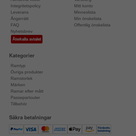
Integritetspolicy
Mitt konto
Leverans
Minneslista
Ångerrätt
Min önskelista
FAQ
Offentlig önskelista
Nyhetsbrev
Återkalla avtalet
Kategorier
Ramtyp
Övriga produkter
Ramstorlek
Märken
Ramar efter mått
Passepartouter
Tillbehör
Säkra betalningar