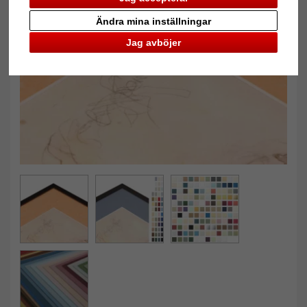
Ändra mina inställningar
Tillbaka
Näst
Jag avböjer