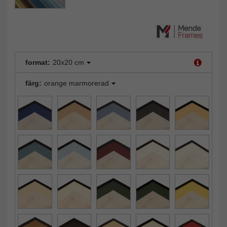
format:
20x20 cm
färg:
orange marmorerad