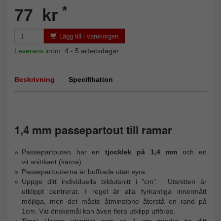
*
77 kr
Lägg till i varukorgen
Leverans inom:
4 - 5 arbetsdagar
Beskrivning
Specifikation
1,4 mm passepartout till ramar
Passepartouten har en
tjocklek på 1,4 mm
och en
vit snittkant (kärna).
Passepartouterna är buffrade utan syra
Uppge ditt individuella bildutsnitt i "cm". Utsnitten är
utklippt centrerat. I regel är alla fyrkantiga innermått
möjliga, men det måste åtminstone återstå en rand på
1cm. Vid önskemål kan även flera utklipp utföras.
Tips
:
Uppge
utsnittet som ca 1 cm mindre än ditt