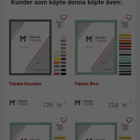
Kunder som köpte denna köpte även:
Träram Koudou
Träram Boti
*
*
726 kr
218 kr