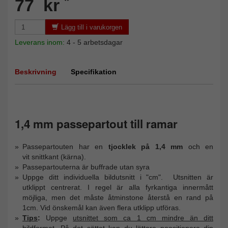
*
77 kr
Lägg till i varukorgen
Leverans inom:
4 - 5 arbetsdagar
Beskrivning
Specifikation
1,4 mm passepartout till ramar
Passepartouten har en
tjocklek på 1,4 mm
och en
vit snittkant (kärna).
Passepartouterna är buffrade utan syra
Uppge ditt individuella bildutsnitt i "cm". Utsnitten är
utklippt centrerat. I regel är alla fyrkantiga innermått
möjliga, men det måste åtminstone återstå en rand på
1cm. Vid önskemål kan även flera utklipp utföras.
Tips
:
Uppge
utsnittet som ca 1 cm mindre än ditt
bildformat
. På det sättet kan du lättare poositionera din