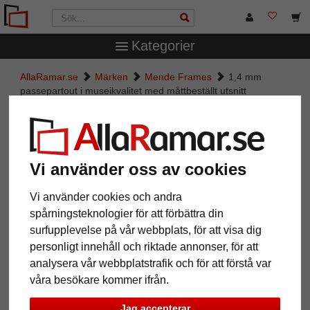
Kategorier
AllaRamar.se
Märken
Mende Frames
1,4 mm
passepartout i museikvalitet med måttbeställt utsnitt
1,4 mm passepartout i
museikvalitet med måttbeställt
utsnitt
Vi använder oss av cookies
Pictures
Preview
Vi använder cookies och andra
spårningsteknologier för att förbättra din
surfupplevelse på vår webbplats, för att visa dig
personligt innehåll och riktade annonser, för att
analysera vår webbplatstrafik och för att förstå var
våra besökare kommer ifrån.
Jag accepterar