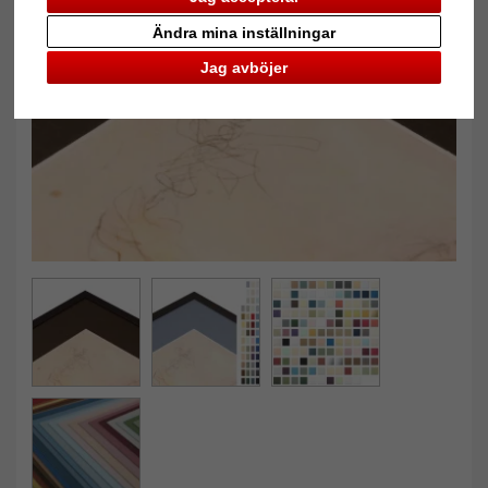
Ändra mina inställningar
Tillbaka
Näst
Jag avböjer