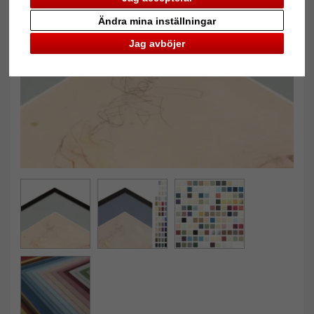
Ändra mina inställningar
Tillbaka
Näst
Jag avböjer