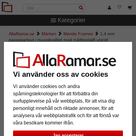
Kategorier
AllaRamar.se
Märken
Mende Frames
1,4 mm
passepartout i museikvalitet med måttbeställt utsnitt
1,4 mm passepartout i
museikvalitet med måttbeställt
utsnitt
Vi använder oss av cookies
Pictures
Preview
Vi använder cookies och andra
spårningsteknologier för att förbättra din
surfupplevelse på vår webbplats, för att visa dig
personligt innehåll och riktade annonser, för att
analysera vår webbplatstrafik och för att förstå var
våra besökare kommer ifrån.
Jag accepterar