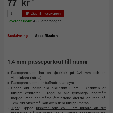
*
77 kr
Lägg till i varukorgen
Leverans inom:
4 - 5 arbetsdagar
Beskrivning
Specifikation
1,4 mm passepartout till ramar
Passepartouten har en
tjocklek på 1,4 mm
och en
vit snittkant (kärna).
Passepartouterna är buffrade utan syra
Uppge ditt individuella bildutsnitt i "cm". Utsnitten är
utklippt centrerat. I regel är alla fyrkantiga innermått
möjliga, men det måste åtminstone återstå en rand på
1cm. Vid önskemål kan även flera utklipp utföras.
Tips
:
Uppge
utsnittet som ca 1 cm mindre än ditt
bildformat
. På det sättet kan du lättare poositionera din