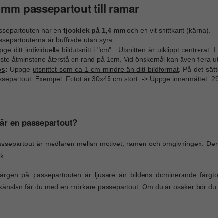
 mm passepartout till ramar
ssepartouten har en
tjocklek på 1,4 mm
och en vit snittkant (kärna).
ssepartouterna är buffrade utan syra
ge ditt individuella bildutsnitt i "cm". Utsnitten är utklippt centrerat.
te åtminstone återstå en rand på 1cm. Vid önskemål kan även flera utk
ps
:
Uppge
utsnittet som ca 1 cm mindre än ditt bildformat
. På det sät
ssepartout. Exempel: Fotot är 30x45 cm stort. -> Uppge innermåttet: 2
är en passepartout?
ssepartout är medlaren mellan motivet, ramen och omgivningen. Den
k.
ärgen på passepartouten är ljusare än bildens dominerande färgt
änslan får du med en mörkare passepartout. Om du är osäker bör du v