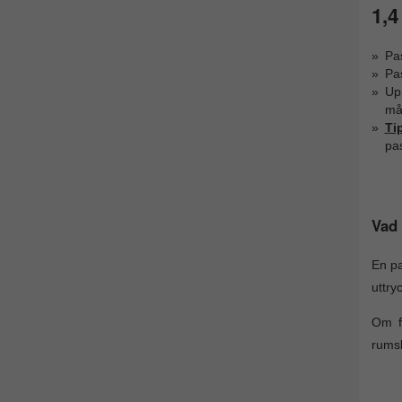
1,4
Pa
Pa
Upp
mås
Ti
pa
Vad 
En pa
uttryc
Om f
rumsk