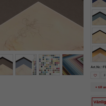
ka
Nästa
Art.Nr.: 
F
» till
Vänli