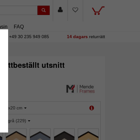
sin
FAQ
+49 30 235 949 085
14 dagars
returrätt
ttbeställt utsnitt
:
20x20 cm
örkgrå (229)