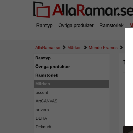
Ramtyp
Övriga produkter
Ramstorlek
M
AllaRamar.se
Märken
Mende Frames
1,4 
Ramtyp
1,4
Övriga produkter
Ramstorlek
Pic
Märken
accent
ArtCANVAS
artvera
DEHA
Deknudt