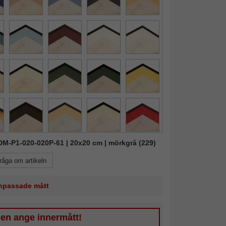
FDM-P1-020-020P-61 | 20x20 cm | mörkgrå (229)
råga om artikeln
 anpassade mått
gen ange innermått!