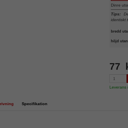
Dinre uts
Tips:
Det
identiskt 
bredd uta
höjd utan 
77 
Leverans
rivning
Specifikation