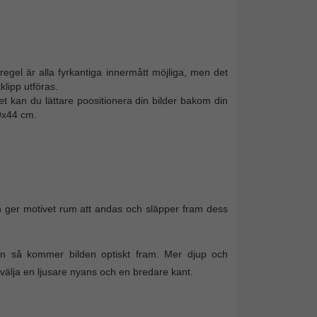
 I regel är alla fyrkantiga innermått möjliga, men det
lipp utföras.
tet kan du lättare poositionera din bilder bakom din
9x44 cm.
 ger motivet rum att andas och släpper fram dess
on så kommer bilden optiskt fram. Mer djup och
älja en ljusare nyans och en bredare kant.