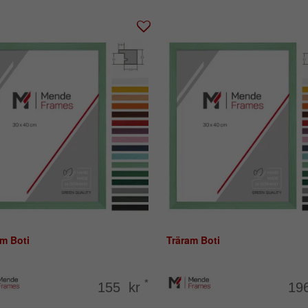
m Boti
Träram Boti
*
155 kr
19