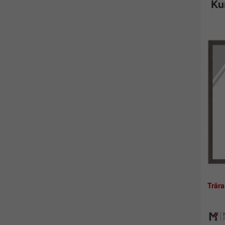
Ku
Trär