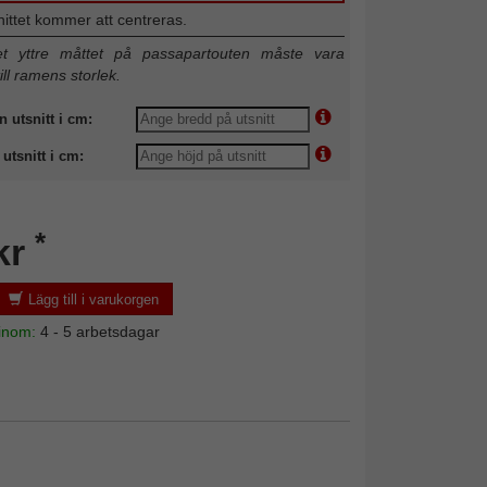
nittet kommer att centreras.
 yttre måttet på passapartouten måste vara
till ramens storlek.
n utsnitt i cm:
utsnitt i cm:
*
kr
Lägg till i varukorgen
 inom:
4 - 5 arbetsdagar