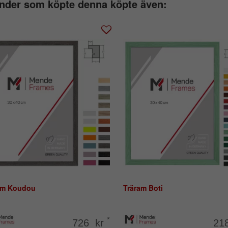
nder som köpte denna köpte även:
am Koudou
Träram Boti
*
726 kr
21