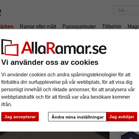
ärken
Ramar efter mått
Passepartouter
Tillbehör
Maga
195 kr
i leveranskostnad.
Oavsett hur mycket du beställer.
mm passepartout i museikvalitet med måttbeställt utsnitt
Vi använder oss av cookies
 mm passepartout i museikvalitet med må
Vi använder cookies och andra spårningsteknologier för att
tures
Preview
förbättra din surfupplevelse på vår webbplats, för att visa dig
personligt innehåll och riktade annonser, för att analysera vår
webbplatstrafik och för att förstå var våra besökare kommer
ifrån.
format
Jag accepterar
Jag avböjer
Ändra mina inställningar
färg:
m