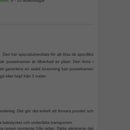
 inom:
8 - 10 arbetsdagar
 Den har specialutvecklats för att lösa de specifika
r pusselramen är tillverkad av plast. Den finns i
att garantera en stabil inramning kan pusselramen
d eller höjd från 1 meter.
nderlag. Det gör det enkelt att förvara pusslet och
 bakstycket och underlätta transporten.
va ramen monteras från sidan. Detta eliminerar det