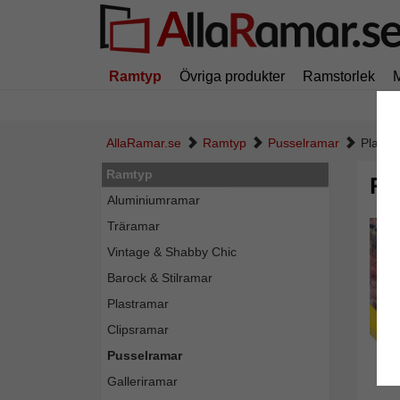
Ramtyp
Övriga produkter
Ramstorlek
AllaRamar.se
Ramtyp
Pusselramar
Plast-
Ramtyp
Pl
Aluminiumramar
Träramar
Vintage & Shabby Chic
Barock & Stilramar
Plastramar
Clipsramar
Pusselramar
Galleriramar
Tillba