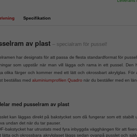
Leverans
rivning
Specifikation
selram av plast
– specialram för pussel!
lramen har designats för att passa de flesta standardformat för pussel.
ingar som uppstår när man vill lägga och rama in ett pussel. Den hä
 olika färger och kommer med ett lätt och okrossbart akrylglas. För 
st beställas med
aluminiumprofilen Quadro
när du beställer med en läng
elar med pusselram av plast
slet kan läggas direkt på bakstycket som då fungerar som ett stabilt u
va undan det när du tar pauser.
-bakstycket har utrustats med fyra inbyggda vägghängen för att fixera
 lätta och okrossbara akrylglaset läggs sedan ovanpå pusslet och själ