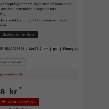
ket reptåligt
genom skyddsfilm på båda sidor
glasskivan som måste avlägsnas före
ing.
ktrostatiskt
och drar till sig damm och små
iklar.
 plastglas och akrylglas
MIR-5360078706 | 60x78,7 cm | gul | Plastglas
råga om artikeln
 anpassade mått
*
48 kr
Lägg till i varukorgen