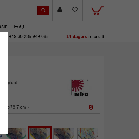
sin
FAQ
+49 30 235 949 085
14 dagars
returrätt
 av plast
:
60x78,7 cm
ul