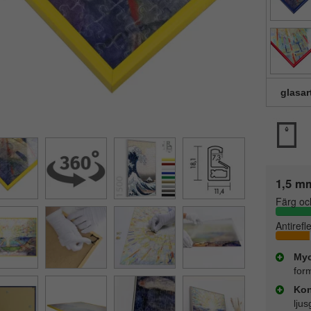
glasar
1,5 mm
Färg oc
Antirefl
Myc
for
Kon
lju