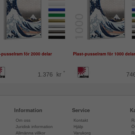
-pusselram för 2000 delar
Plast-pusselram för 1000 dela
*
1.376 kr
74
Information
Service
Ka
Om oss
Kontakt
R
Juridisk information
Hjälp
Ö
Allmänna villkor
Varukorg
R