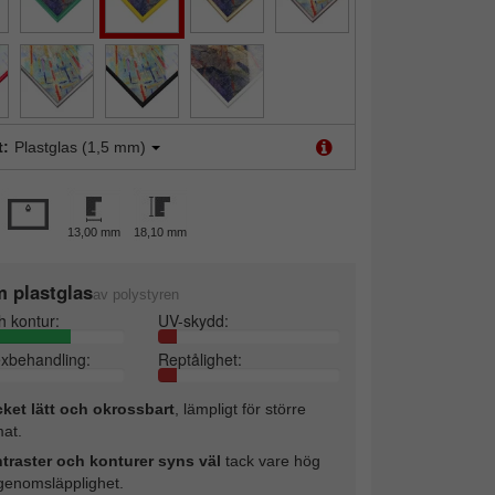
t:
Plastglas (1,5 mm)
13,00 mm
18,10 mm
 plastglas
av polystyren
h kontur:
UV-skydd:
exbehandling:
Reptålighet:
ket lätt och okrossbart
, lämpligt för större
mat.
traster och konturer syns väl
tack vare hög
sgenomsläpplighet.