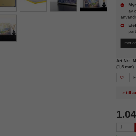
Myc
av 
användn
Ele
part
mer om
Art.Nr.: 
(1,5 mm)
F
» till
1.0