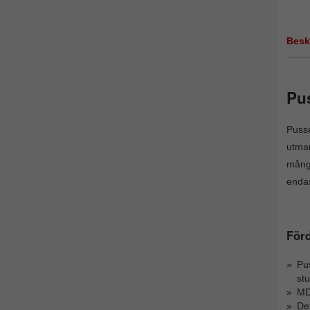
Besk
Pus
Pusse
utman
många
enda
Förd
Pus
stu
MDF
Det