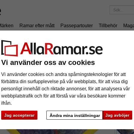
Märken
Ramar efter mått
Passepartouter
Tillbehör
Maga
195 kr
i leveranskostnad.
Oavsett hur mycket du beställer.
pusselram för 1500 delar
ast-pusselram för 1500 delar
Vi använder oss av cookies
Vi använder cookies och andra spårningsteknologier för att
Pusselram
förbättra din surfupplevelse på vår webbplats, för att visa dig
personligt innehåll och riktade annonser, för att analysera vår
webbplatstrafik och för att förstå var våra besökare kommer
ifrån.
format
Jag accepterar
Jag avböjer
Ändra mina inställningar
färg:
g
ka
Nästa