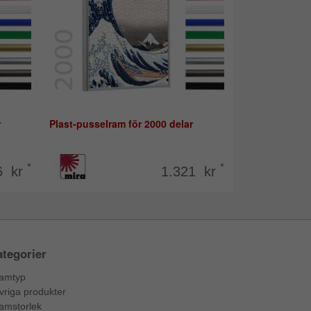
r
Plast-pusselram för 2000 delar
*
*
6 kr
1.321 kr
tegorier
amtyp
vriga produkter
amstorlek