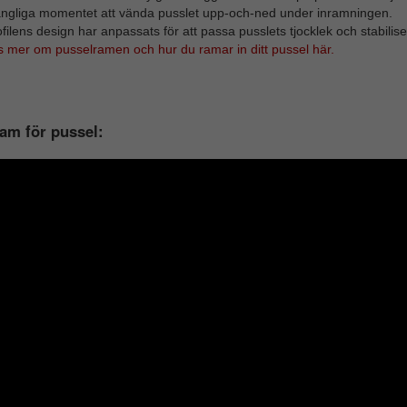
ångliga momentet att vända pusslet upp-och-ned under inramningen.
filens design har anpassats för att passa pusslets tjocklek och stabilise
s mer om pusselramen och hur du ramar in ditt pussel här.
am för pussel: