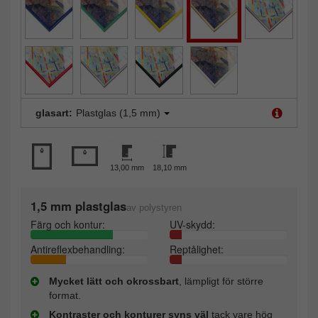
glasart:
Plastglas (1,5 mm)
13,00 mm
18,10 mm
1,5 mm plastglas
av polystyren
Färg och kontur:
UV-skydd:
Antireflexbehandling:
Reptålighet:
Mycket lätt och okrossbart
, lämpligt för större
format.
Kontraster och konturer syns väl
tack vare hög