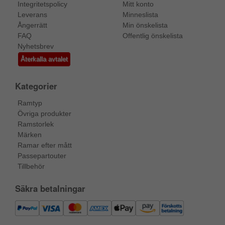
Integritetspolicy
Mitt konto
Leverans
Minneslista
Ångerrätt
Min önskelista
FAQ
Offentlig önskelista
Nyhetsbrev
Återkalla avtalet
Kategorier
Ramtyp
Övriga produkter
Ramstorlek
Märken
Ramar efter mått
Passepartouter
Tillbehör
Säkra betalningar