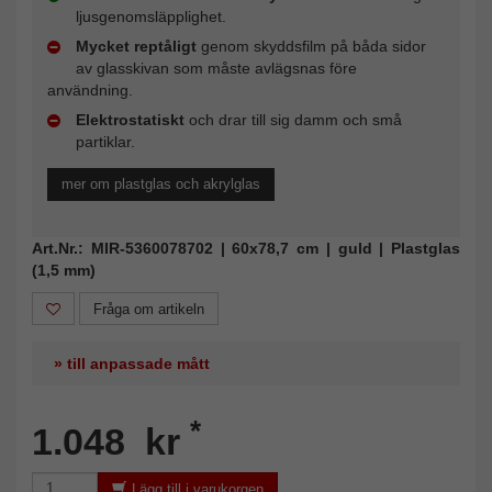
ljusgenomsläpplighet.
Mycket reptåligt
genom skyddsfilm på båda sidor
av glasskivan som måste avlägsnas före
användning.
Elektrostatiskt
och drar till sig damm och små
partiklar.
mer om plastglas och akrylglas
Art.Nr.: MIR-5360078702 | 60x78,7 cm | guld | Plastglas
(1,5 mm)
Fråga om artikeln
» till anpassade mått
*
1.048 kr
Lägg till i varukorgen