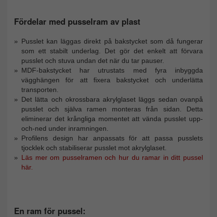
Fördelar med pusselram av plast
Pusslet kan läggas direkt på bakstycket som då fungerar
som ett stabilt underlag. Det gör det enkelt att förvara
pusslet och stuva undan det när du tar pauser.
MDF-bakstycket har utrustats med fyra inbyggda
vägghängen för att fixera bakstycket och underlätta
transporten.
Det lätta och okrossbara akrylglaset läggs sedan ovanpå
pusslet och själva ramen monteras från sidan. Detta
eliminerar det krångliga momentet att vända pusslet upp-
och-ned under inramningen.
Profilens design har anpassats för att passa pusslets
tjocklek och stabiliserar pusslet mot akrylglaset.
Läs mer om pusselramen och hur du ramar in ditt pussel
här.
En ram för pussel: