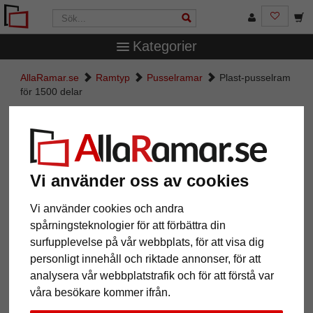
Kategorier
AllaRamar.se
Ramtyp
Pusselramar
Plast-pusselram
för 1500 delar
Plast-pusselram för 1500 delar
Vi använder oss av cookies
Vi använder cookies och andra
spårningsteknologier för att förbättra din
surfupplevelse på vår webbplats, för att visa dig
personligt innehåll och riktade annonser, för att
analysera vår webbplatstrafik och för att förstå var
våra besökare kommer ifrån.
Tillbaka
Näst