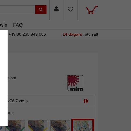
sin
FAQ
+49 30 235 949 085
14 dagars
returrätt
 av plast
:
60x78,7 cm
latina