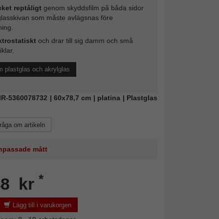
ket reptåligt
genom skyddsfilm på båda sidor
glasskivan som måste avlägsnas före
ing.
ktrostatiskt
och drar till sig damm och små
iklar.
 plastglas och akrylglas
MIR-5360078732 | 60x78,7 cm | platina | Plastglas
råga om artikeln
 anpassade mått
*
48 kr
Lägg till i varukorgen