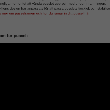
ångliga momentet att vända pusslet upp-och-ned under inramningen.
filens design har anpassats för att passa pusslets tjocklek och stabilise
s mer om pusselramen och hur du ramar in ditt pussel här.
am för pussel: