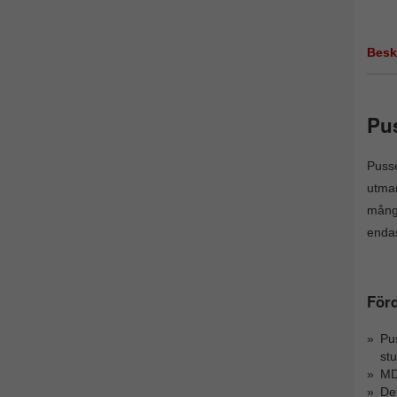
Besk
Pus
Pusse
utman
många
enda
Förd
Pus
stu
MDF
Det