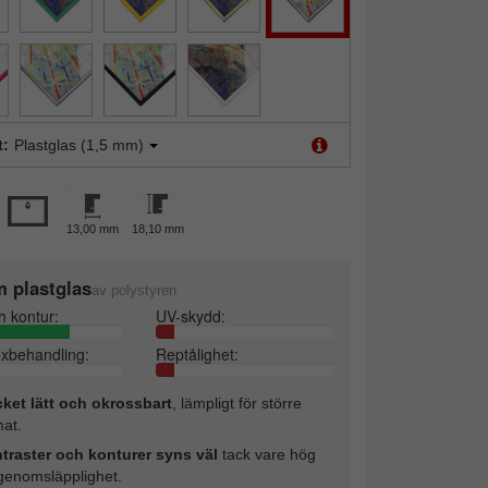
t:
Plastglas (1,5 mm)
13,00 mm
18,10 mm
 plastglas
av polystyren
h kontur:
UV-skydd:
exbehandling:
Reptålighet:
ket lätt och okrossbart
, lämpligt för större
mat.
traster och konturer syns väl
tack vare hög
sgenomsläpplighet.