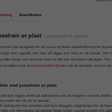
Leverans
rivning
Specifikation
selram av plast
– specialram för pussel!
lramen har designats för att passa de flesta standardformat för pussel.
ingar som uppstår när man vill lägga och rama in ett pussel. Den hä
 olika färger och kommer med ett lätt och okrossbart akrylglas. För 
st beställas med
aluminiumprofilen Quadro
när du beställer med en läng
elar med pusselram av plast
slet kan läggas direkt på bakstycket som då fungerar som ett stabilt u
va undan det när du tar pauser.
-bakstycket har utrustats med fyra inbyggda vägghängen för att fixera
 lätta och okrossbara akrylglaset läggs sedan ovanpå pusslet och själ