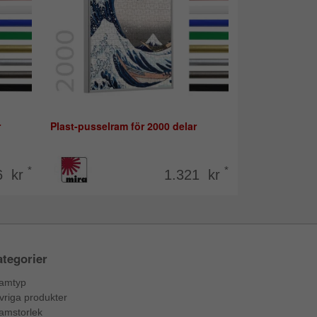
r
Plast-pusselram för 2000 delar
*
*
6 kr
1.321 kr
tegorier
amtyp
vriga produkter
amstorlek