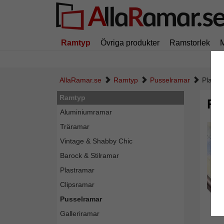
Ramtyp
Övriga produkter
Ramstorlek
AllaRamar.se
Ramtyp
Pusselramar
Plast-
Ramtyp
Pl
Aluminiumramar
Träramar
Vintage & Shabby Chic
Barock & Stilramar
Plastramar
Clipsramar
Pusselramar
Galleriramar
Tillba