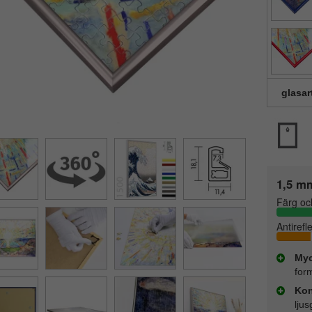
glasar
1,5 mm
Färg oc
Antirefl
Myc
for
Kon
lju