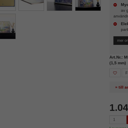
Myc
av 
användn
Ele
part
mer om
Art.Nr.: 
(1,5 mm)
F
» till
1.0