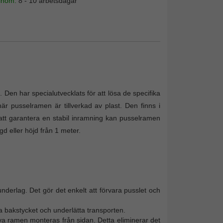
 inom:
8 - 10 arbetsdagar
 Den har specialutvecklats för att lösa de specifika
r pusselramen är tillverkad av plast. Den finns i
att garantera en stabil inramning kan pusselramen
d eller höjd från 1 meter.
nderlag. Det gör det enkelt att förvara pusslet och
 bakstycket och underlätta transporten.
va ramen monteras från sidan. Detta eliminerar det