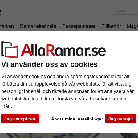
Märken
Ramar efter mått
Passepartouter
Tillbehör
Maga
195 kr
i leveranskostnad.
Oavsett hur mycket du beställer.
pusselram för 1500 delar
ast-pusselram för 1500 delar
Vi använder oss av cookies
Vi använder cookies och andra spårningsteknologier för att
Pusselram
förbättra din surfupplevelse på vår webbplats, för att visa dig
personligt innehåll och riktade annonser, för att analysera vår
webbplatstrafik och för att förstå var våra besökare kommer
ifrån.
format
Jag accepterar
Jag avböjer
Ändra mina inställningar
färg:
p
ka
Nästa