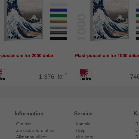
-pusselram för 2000 delar
Plast-pusselram för 1000 dela
*
1.376 kr
74
Information
Service
Ka
Om oss
Kontakt
R
Juridisk information
Hjälp
Ö
Allmänna villkor
Varukorg
R