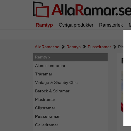
Ramtyp
Övriga produkter
Ramstorlek
AllaRamar.se
Ramtyp
Pusselramar
Plast-
Ramtyp
Pl
Aluminiumramar
Träramar
Vintage & Shabby Chic
Barock & Stilramar
Plastramar
Clipsramar
Pusselramar
Galleriramar
Tillba