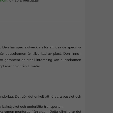
 inom:
8 - 10 arbetsdagar
 Den har specialutvecklats för att lösa de specifika
r pusselramen är tillverkad av plast. Den finns i
att garantera en stabil inramning kan pusselramen
d eller höjd från 1 meter.
nderlag. Det gör det enkelt att förvara pusslet och
 bakstycket och underlätta transporten.
va ramen monteras från sidan. Detta eliminerar det