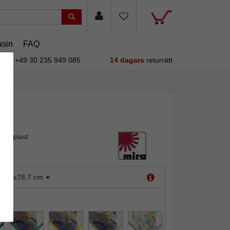
sin
FAQ
+49 30 235 949 085
14 dagars
returrätt
 av plast
:
60x78,7 cm
öd