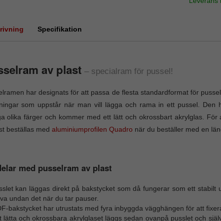
Leverans
rivning
Specifikation
selram av plast
– specialram för pussel!
lramen har designats för att passa de flesta standardformat för pussel.
ingar som uppstår när man vill lägga och rama in ett pussel. Den hä
 olika färger och kommer med ett lätt och okrossbart akrylglas. För 
st beställas med
aluminiumprofilen Quadro
när du beställer med en läng
elar med pusselram av plast
slet kan läggas direkt på bakstycket som då fungerar som ett stabilt u
va undan det när du tar pauser.
-bakstycket har utrustats med fyra inbyggda vägghängen för att fixera
 lätta och okrossbara akrylglaset läggs sedan ovanpå pusslet och själ