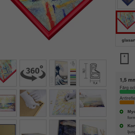
glasar
1,5 mm
Färg oc
Antirefl
Myc
for
Kon
lju