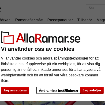
Märken
Ramar efter mått
Passepartouter
Tillbehör
Maga
195 kr
i leveranskostnad.
Oavsett hur mycket du beställer.
pusselram för 1500 delar
ast-pusselram för 1500 delar
Vi använder oss av cookies
Vi använder cookies och andra spårningsteknologier för att
Pusselram
förbättra din surfupplevelse på vår webbplats, för att visa dig
personligt innehåll och riktade annonser, för att analysera vår
webbplatstrafik och för att förstå var våra besökare kommer
ifrån.
format
Jag accepterar
Jag avböjer
Ändra mina inställningar
färg:
r
ka
Nästa