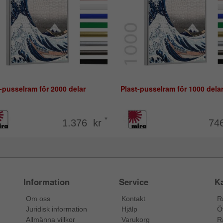
-pusselram för 2000 delar
Plast-pusselram för 1000 dela
*
1.376 kr
74
Information
Service
Ka
Om oss
Kontakt
R
Juridisk information
Hjälp
Ö
Allmänna villkor
Varukorg
R