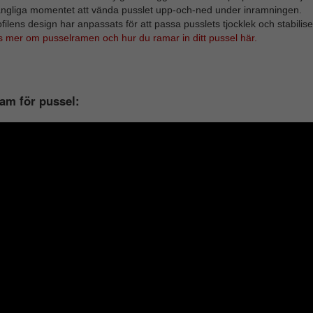
ångliga momentet att vända pusslet upp-och-ned under inramningen.
filens design har anpassats för att passa pusslets tjocklek och stabilise
s mer om pusselramen och hur du ramar in ditt pussel här.
am för pussel: