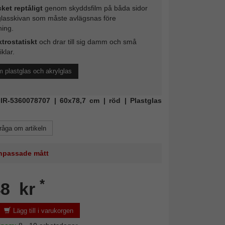
ket reptåligt
genom skyddsfilm på båda sidor
glasskivan som måste avlägsnas före
ing.
ktrostatiskt
och drar till sig damm och små
iklar.
 plastglas och akrylglas
MIR-5360078707 | 60x78,7 cm | röd | Plastglas
råga om artikeln
 anpassade mått
*
48 kr
Lägg till i varukorgen