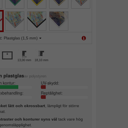
t:
Plastglas (1,5 mm)
13,00 mm
18,10 mm
 plastglas
av polystyren
h kontur:
UV-skydd:
exbehandling:
Reptålighet:
ket lätt och okrossbart
, lämpligt för större
mat.
traster och konturer syns väl
tack vare hög
sgenomsläpplighet.