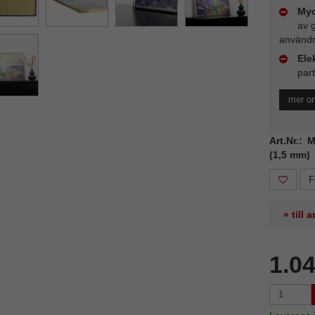
Myc
av 
användn
Ele
part
mer om
Art.Nr.: 
(1,5 mm)
F
» till
1.0