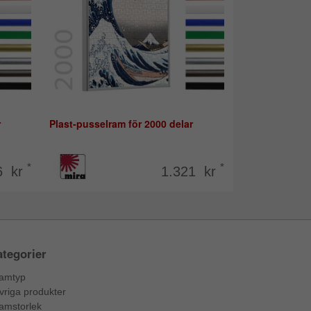
r
Plast-pusselram för 2000 delar
*
*
6 kr
1.321 kr
tegorier
amtyp
vriga produkter
amstorlek