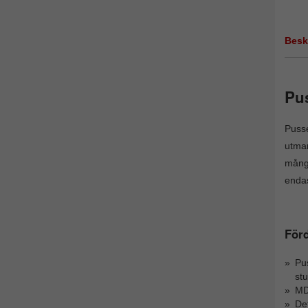
Besk
Pus
Pusse
utman
många
enda
Förd
Pus
stu
MDF
Det