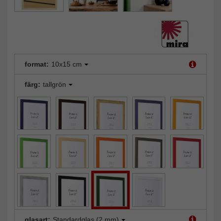
format:
10x15 cm
färg:
tallgrön
glasart:
Standardglas (2 mm)