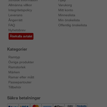
Allmänna villkor
Varukorg
Integritetspolicy
Mitt konto
Leverans
Minneslista
Ångerrätt
Min önskelista
FAQ
Offentlig önskelista
Nyhetsbrev
Återkalla avtalet
Kategorier
Ramtyp
Övriga produkter
Ramstorlek
Märken
Ramar efter mått
Passepartouter
Tillbehör
Säkra betalningar