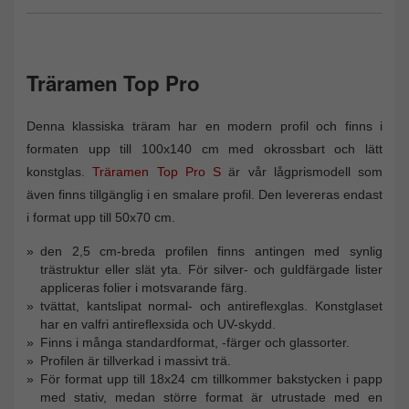
Träramen Top Pro
Denna klassiska träram har en modern profil och finns i
formaten upp till 100x140 cm med okrossbart och lätt
konstglas.
Träramen Top Pro S
är vår lågprismodell som
även finns tillgänglig i en smalare profil. Den levereras endast
i format upp till 50x70 cm.
den 2,5 cm-breda profilen finns antingen med synlig
trästruktur eller slät yta. För silver- och guldfärgade lister
appliceras folier i motsvarande färg.
tvättat, kantslipat normal- och antireflexglas. Konstglaset
har en valfri antireflexsida och UV-skydd.
Finns i många standardformat, -färger och glassorter.
Profilen är tillverkad i massivt trä.
För format upp till 18x24 cm tillkommer bakstycken i papp
med stativ, medan större format är utrustade med en