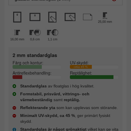
25,00 mm
16,00 mm
0,6 cm
1,1 cm
2 mm standardglas
Färg och kontur:
UV-skydd:
cirka 45 %
Antireflexbehandling:
Reptålighet:
Standardglas
av floatglas i hög kvalitet.
Formstabil, prisvärd, vittrings- och
värmebeständig
samt
reptålig.
Reflekterande yta
som kan upplevas som störande.
Minimalt UV-skydd, ca 45 %
, ger primärt fysiskt
skydd.
Standardglas är något grönaktigt
vilket kan ge vita