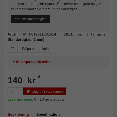
ytor en lätt grön nyans. För tavlor med ljusa färger
rekommenderar vi plast- eller museiglas.
mer om standardglas
Art.Nr.: MIR-017911001514 | 10x15 cm | tallgrön |
Standardglas (2 mm)
Fråga om artikeln
» till anpassade mått
*
140 kr
Lägg till i varukorgen
Leverans inom:
8 - 10 arbetsdagar
Beskrivning
Specifikation