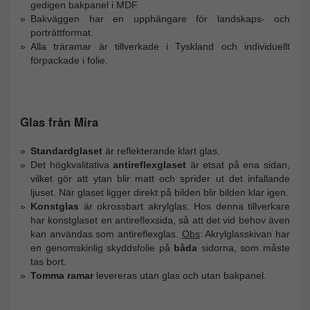
gedigen bakpanel i MDF.
Bakväggen har en upphängare för landskaps- och
porträttformat.
Alla träramar är tillverkade i Tyskland och individuellt
förpackade i folie.
Glas från Mira
Standardglaset
är reflekterande klart glas.
Det högkvalitativa
antireflexglaset
är etsat på ena sidan,
vilket gör att ytan blir matt och sprider ut det infallande
ljuset. När glaset ligger direkt på bilden blir bilden klar igen.
Konstglas
är okrossbart akrylglas. Hos denna tillverkare
har konstglaset en antireflexsida, så att det vid behov även
kan användas som antireflexglas.
Obs
: Akrylglasskivan har
en genomskinlig skyddsfolie på
båda
sidorna, som måste
tas bort.
Tomma ramar
levereras utan glas och utan bakpanel.