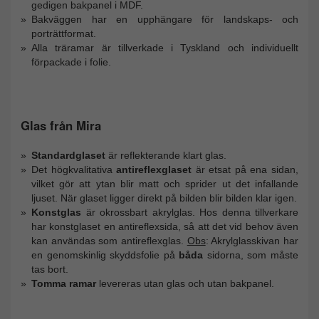
gedigen bakpanel i MDF.
Bakväggen har en upphängare för landskaps- och
porträttformat.
Alla träramar är tillverkade i Tyskland och individuellt
förpackade i folie.
Glas från Mira
Standardglaset
är reflekterande klart glas.
Det högkvalitativa
antireflexglaset
är etsat på ena sidan,
vilket gör att ytan blir matt och sprider ut det infallande
ljuset. När glaset ligger direkt på bilden blir bilden klar igen.
Konstglas
är okrossbart akrylglas. Hos denna tillverkare
har konstglaset en antireflexsida, så att det vid behov även
kan användas som antireflexglas.
Obs
: Akrylglasskivan har
en genomskinlig skyddsfolie på
båda
sidorna, som måste
tas bort.
Tomma ramar
levereras utan glas och utan bakpanel.