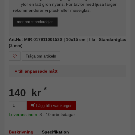
ytor en lätt grön nyans. För tavlor med ljusa färger
rekommenderar vi plast- eller museiglas.
mer om standardglas
Art.Nr.: MIR-017911001530 | 10x15 cm | lila | Standardglas
(2 mm)
Fråga om artikeln
» till anpassade mått
*
140 kr
Lägg till i varukorgen
Leverans inom:
8 - 10 arbetsdagar
Beskrivning
Specifikation