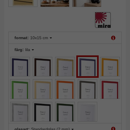
format:
10x15 cm
färg:
lila
glasart:
Standardglas (2 mm)