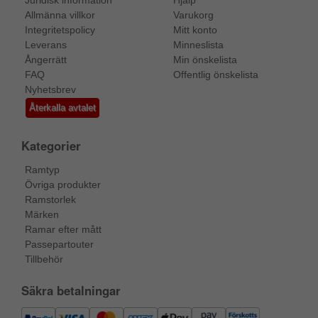
Allmänna villkor
Varukorg
Integritetspolicy
Mitt konto
Leverans
Minneslista
Ångerrätt
Min önskelista
FAQ
Offentlig önskelista
Nyhetsbrev
Återkalla avtalet
Kategorier
Ramtyp
Övriga produkter
Ramstorlek
Märken
Ramar efter mått
Passepartouter
Tillbehör
Säkra betalningar