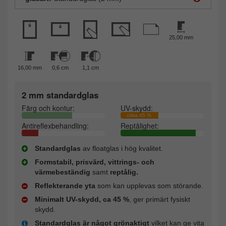
25,00 mm
16,00 mm
0,6 cm
1,1 cm
2 mm standardglas
Färg och kontur:
UV-skydd:
cirka 45 %
Antireflexbehandling:
Reptålighet:
Standardglas
av floatglas i hög kvalitet.
Formstabil, prisvärd, vittrings- och
värmebeständig
samt
reptålig.
Reflekterande yta
som kan upplevas som störande.
Minimalt UV-skydd, ca 45 %
, ger primärt fysiskt
skydd.
Standardglas är något grönaktigt
vilket kan ge vita