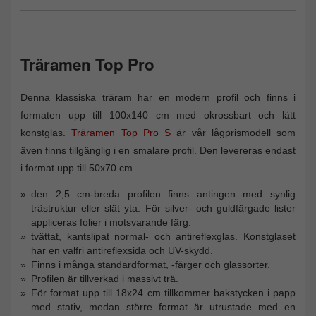
Träramen Top Pro
Denna klassiska träram har en modern profil och finns i
formaten upp till 100x140 cm med okrossbart och lätt
konstglas.
Träramen Top Pro S
är vår lågprismodell som
även finns tillgänglig i en smalare profil. Den levereras endast
i format upp till 50x70 cm.
den 2,5 cm-breda profilen finns antingen med synlig
trästruktur eller slät yta. För silver- och guldfärgade lister
appliceras folier i motsvarande färg.
tvättat, kantslipat normal- och antireflexglas. Konstglaset
har en valfri antireflexsida och UV-skydd.
Finns i många standardformat, -färger och glassorter.
Profilen är tillverkad i massivt trä.
För format upp till 18x24 cm tillkommer bakstycken i papp
med stativ, medan större format är utrustade med en