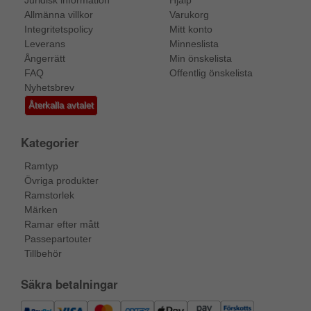
Allmänna villkor
Varukorg
Integritetspolicy
Mitt konto
Leverans
Minneslista
Ångerrätt
Min önskelista
FAQ
Offentlig önskelista
Nyhetsbrev
Återkalla avtalet
Kategorier
Ramtyp
Övriga produkter
Ramstorlek
Märken
Ramar efter mått
Passepartouter
Tillbehör
Säkra betalningar