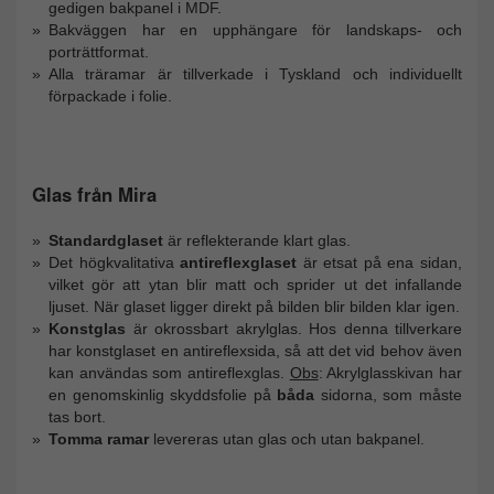
gedigen bakpanel i MDF.
Bakväggen har en upphängare för landskaps- och
porträttformat.
Alla träramar är tillverkade i Tyskland och individuellt
förpackade i folie.
Glas från Mira
Standardglaset
är reflekterande klart glas.
Det högkvalitativa
antireflexglaset
är etsat på ena sidan,
vilket gör att ytan blir matt och sprider ut det infallande
ljuset. När glaset ligger direkt på bilden blir bilden klar igen.
Konstglas
är okrossbart akrylglas. Hos denna tillverkare
har konstglaset en antireflexsida, så att det vid behov även
kan användas som antireflexglas.
Obs
: Akrylglasskivan har
en genomskinlig skyddsfolie på
båda
sidorna, som måste
tas bort.
Tomma ramar
levereras utan glas och utan bakpanel.