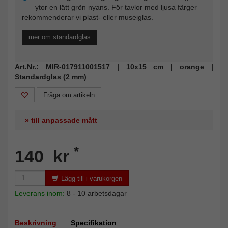
ytor en lätt grön nyans. För tavlor med ljusa färger
rekommenderar vi plast- eller museiglas.
mer om standardglas
Art.Nr.: MIR-017911001517 | 10x15 cm | orange |
Standardglas (2 mm)
Fråga om artikeln
» till anpassade mått
*
140 kr
Lägg till i varukorgen
Leverans inom:
8 - 10 arbetsdagar
Beskrivning
Specifikation