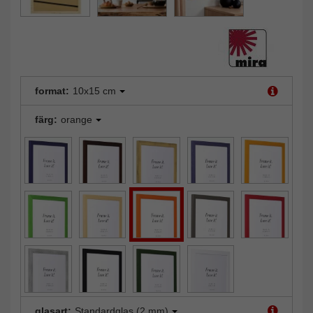
format:
10x15 cm
färg:
orange
glasart:
Standardglas (2 mm)