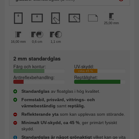
25,00 mm
16,00 mm
0,6 cm
1,1 cm
2 mm standardglas
Färg och kontur:
UV-skydd:
cirka 45 %
Antireflexbehandling:
Reptålighet:
Standardglas
av floatglas i hög kvalitet.
Formstabil, prisvärd, vittrings- och
värmebeständig
samt
reptålig.
Reflekterande yta
som kan upplevas som störande.
Minimalt UV-skydd, ca 45 %
, ger primärt fysiskt
skydd.
Standardglas är något grönaktigt
vilket kan ge vita