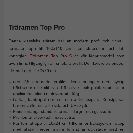
Träramen Top Pro
Denna klassiska träram har en modern profil och finns i
formaten upp till 100x140 cm med okrossbart och lätt
konstglas.
Träramen Top Pro S
är vår lågprismodell som
även finns tillgänglig i en smalare profil. Den levereras endast
i format upp till 50x70 cm.
den 2,5 cm-breda profilen finns antingen med synlig
trästruktur eller slät yta. För silver- och guldfärgade lister
appliceras folier i motsvarande färg.
tvättat, kantslipat normal- och antireflexglas. Konstglaset
har en valfri antireflexsida och UV-skydd.
Finns i många standardformat, -färger och glassorter.
Profilen är tillverkad i massivt trä.
För format upp till 18x24 cm tillkommer bakstycken i papp
med stativ, medan större format är utrustade med en