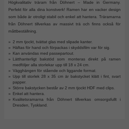
Högkvalitativ träram från Döhnert – Made in Germany.
Perfekt för alla dina konstverk! Ramen har en vacker design
som både är otroligt stabil och enkel att hantera. Träramarna
från Döhnert tillverkas av massivt trä och finns också för
måttbeställning.
2 mm tjockt, tvättat glas med slipade kanter.
Häftas för hand och förpackas i skyddsfilm var för sig.
Kan användas med passepartout.
Lätthanterligt bakstöd som monteras direkt på ramen
medföljer alla storlekar upp till 18 x 24 cm.
Vägghängen för stående och liggande format.
Upp till storlek 28 x 35 cm är bakstycket klätt i fint, svart
papper.
Större bakstycken består av 2 mm tjockt HDF med clips.
Enkel att hantera.
Kvalitetsramarna från Döhnert tillverkas omsorgsfullt i
Dresden, Tyskland.