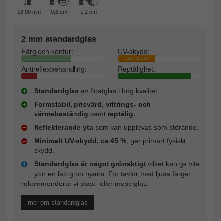
18,00 mm
0,6 cm
1,2 cm
2 mm standardglas
Färg och kontur:
UV-skydd:
cirka 45 %
Antireflexbehandling:
Reptålighet:
Standardglas
av floatglas i hög kvalitet.
Formstabil, prisvärd, vittrings- och
värmebeständig
samt
reptålig.
Reflekterande yta
som kan upplevas som störande.
Minimalt UV-skydd, ca 45 %
, ger primärt fysiskt
skydd.
Standardglas är något grönaktigt
vilket kan ge vita
ytor en lätt grön nyans. För tavlor med ljusa färger
rekommenderar vi plast- eller museiglas.
mer om standardglas