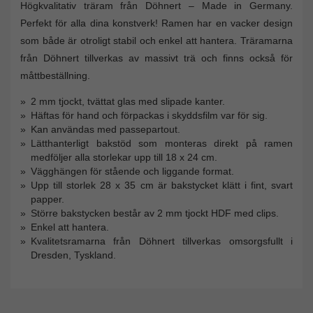
Högkvalitativ träram från Döhnert – Made in Germany.
Perfekt för alla dina konstverk! Ramen har en vacker design
som både är otroligt stabil och enkel att hantera. Träramarna
från Döhnert tillverkas av massivt trä och finns också för
måttbeställning.
2 mm tjockt, tvättat glas med slipade kanter.
Häftas för hand och förpackas i skyddsfilm var för sig.
Kan användas med passepartout.
Lätthanterligt bakstöd som monteras direkt på ramen
medföljer alla storlekar upp till 18 x 24 cm.
Vägghängen för stående och liggande format.
Upp till storlek 28 x 35 cm är bakstycket klätt i fint, svart
papper.
Större bakstycken består av 2 mm tjockt HDF med clips.
Enkel att hantera.
Kvalitetsramarna från Döhnert tillverkas omsorgsfullt i
Dresden, Tyskland.