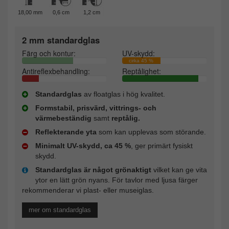
18,00 mm
0,6 cm
1,2 cm
2 mm standardglas
Färg och kontur:
UV-skydd:
cirka 45 %
Antireflexbehandling:
Reptålighet:
Standardglas
av floatglas i hög kvalitet.
Formstabil, prisvärd, vittrings- och
värmebeständig
samt
reptålig.
Reflekterande yta
som kan upplevas som störande.
Minimalt UV-skydd, ca 45 %
, ger primärt fysiskt
skydd.
Standardglas är något grönaktigt
vilket kan ge vita
ytor en lätt grön nyans. För tavlor med ljusa färger
rekommenderar vi plast- eller museiglas.
mer om standardglas