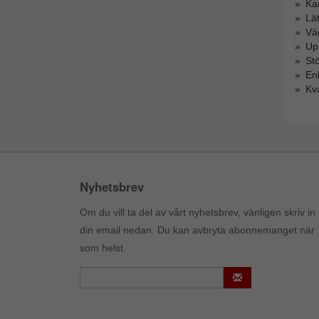
Ka
Lät
Vä
Upp
St
Enk
Kva
Nyhetsbrev
Om du vill ta del av vårt nyhetsbrev, vänligen skriv in
din email nedan. Du kan avbryta abonnemanget när
som helst.