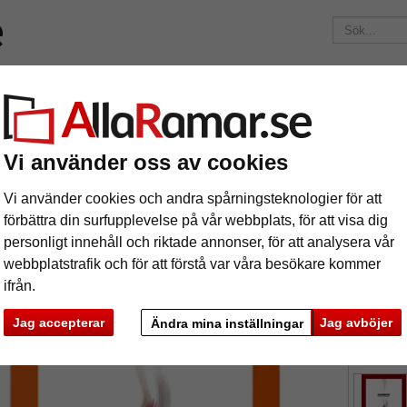
ärken
Ramar efter mått
Passepartouter
Tillbehör
Maga
195 kr
i leveranskostnad.
Oavsett hur mycket du beställer.
tley
Vi använder oss av cookies
äram Bentley
Vi använder cookies och andra spårningsteknologier för att
förbättra din surfupplevelse på vår webbplats, för att visa dig
personligt innehåll och riktade annonser, för att analysera vår
webbplatstrafik och för att förstå var våra besökare kommer
ifrån.
format
Jag accepterar
Jag avböjer
Ändra mina inställningar
färg:
ka
Nästa