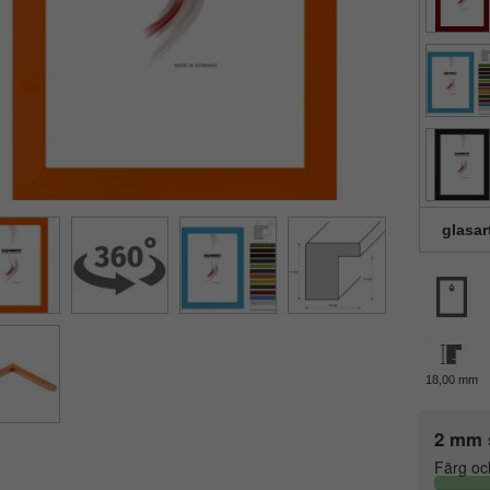
glasar
18,00 mm
2 mm 
Färg oc