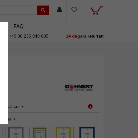
sin
FAQ
+49 30 235 949 085
14 dagars
returrätt
:
9x13 cm
orange