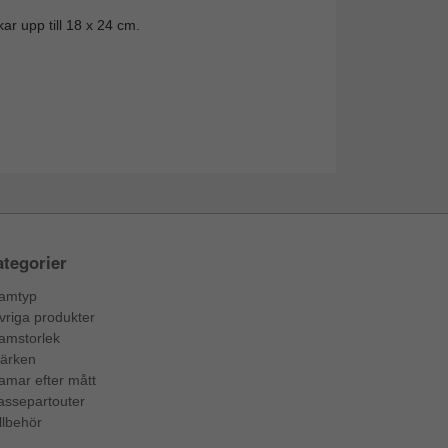
ar upp till 18 x 24 cm.
tegorier
amtyp
vriga produkter
amstorlek
ärken
amar efter mått
assepartouter
llbehör