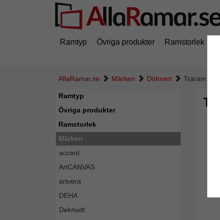
Ramtyp
Övriga produkter
Ramstorlek
M
AllaRamar.se
Märken
Döhnert
Träram Ben
Ramtyp
Tr
Övriga produkter
Ramstorlek
Märken
accent
ArtCANVAS
artvera
DEHA
Deknudt
Tillba