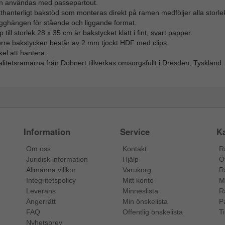
n användas med passepartout.
thanterligt bakstöd som monteras direkt på ramen medföljer alla storlek
gghängen för stående och liggande format.
 till storlek 28 x 35 cm är bakstycket klätt i fint, svart papper.
örre bakstycken består av 2 mm tjockt HDF med clips.
el att hantera.
litetsramarna från Döhnert tillverkas omsorgsfullt i Dresden, Tyskland.
Information
Service
Ka
Om oss
Kontakt
R
Juridisk information
Hjälp
Ö
Allmänna villkor
Varukorg
R
Integritetspolicy
Mitt konto
M
Leverans
Minneslista
R
Ångerrätt
Min önskelista
P
FAQ
Offentlig önskelista
Ti
Nyhetsbrev