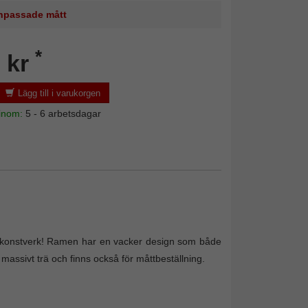
 anpassade mått
*
 kr
Lägg till i varukorgen
 inom:
5 - 6 arbetsdagar
na konstverk! Ramen har en vacker design som både
 massivt trä och finns också för måttbeställning.