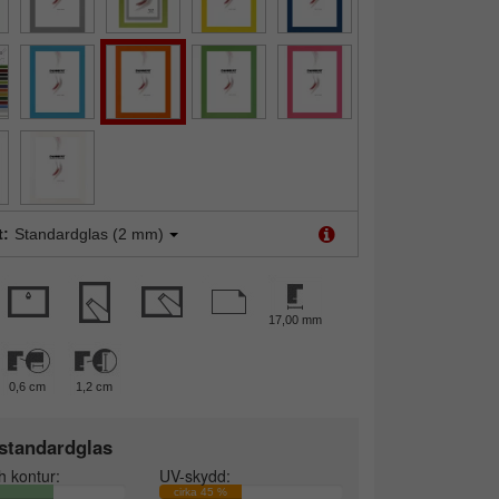
t:
Standardglas (2 mm)
17,00 mm
0,6 cm
1,2 cm
standardglas
h kontur:
UV-skydd:
cirka 45 %