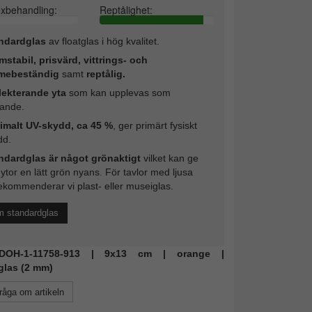
exbehandling:
Reptålighet:
ndardglas
av floatglas i hög kvalitet.
mstabil, prisvärd, vittrings- och
mebeständig
samt
reptålig.
lekterande yta
som kan upplevas som
rande.
imalt UV-skydd, ca 45 %
, ger primärt fysiskt
dd.
ndardglas är något grönaktigt
vilket kan ge
 ytor en lätt grön nyans. För tavlor med ljusa
ekommenderar vi plast- eller museiglas.
m standardglas
: DOH-1-11758-913 | 9x13 cm | orange |
glas (2 mm)
råga om artikeln