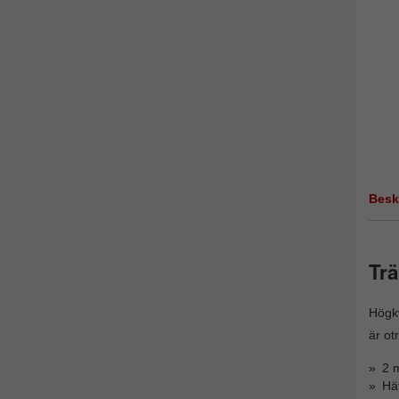
Besk
Trä
Högkv
är ot
2 m
Häf