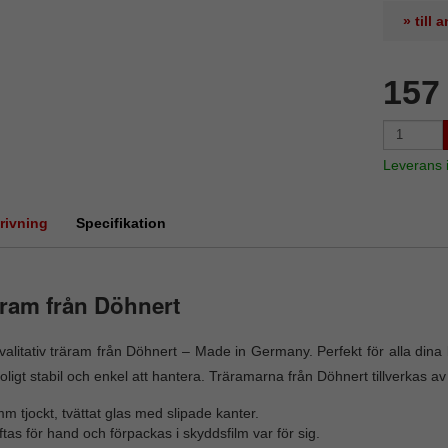
» till
157
Leverans
rivning
Specifikation
ram från Döhnert
alitativ träram från Döhnert – Made in Germany. Perfekt för alla di
roligt stabil och enkel att hantera. Träramarna från Döhnert tillverkas av
m tjockt, tvättat glas med slipade kanter.
tas för hand och förpackas i skyddsfilm var för sig.