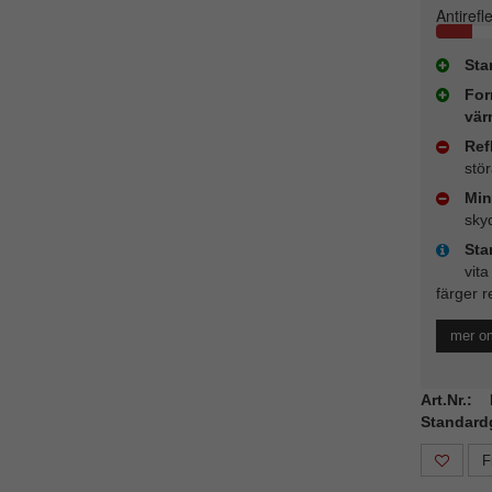
Antirefl
Sta
For
vär
Ref
stö
Min
sky
Sta
vita
färger r
mer o
Art.Nr.
Standard
F