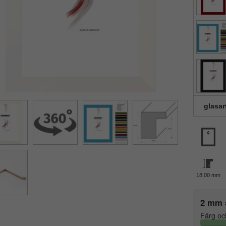
glasar
18,00 mm
2 mm 
Färg oc