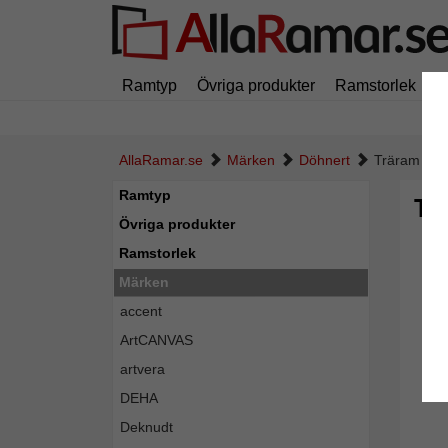
Ramtyp
Övriga produkter
Ramstorlek
M
AllaRamar.se
Märken
Döhnert
Träram Ben
Ramtyp
Tr
Övriga produkter
Ramstorlek
Märken
accent
ArtCANVAS
artvera
DEHA
Deknudt
Tillba