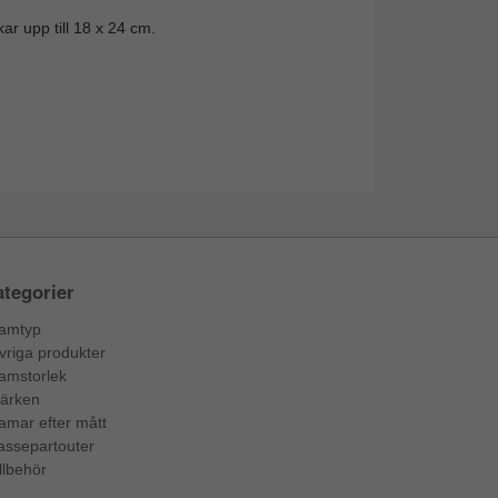
ar upp till 18 x 24 cm.
tegorier
amtyp
vriga produkter
amstorlek
ärken
amar efter mått
assepartouter
llbehör