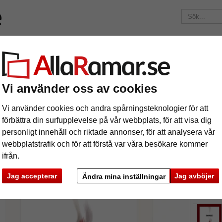
ärken
Ramar efter mått
Passepartouter
Tillbehör
Maga
195 kr
i leveranskostnad.
Oavsett hur mycket du beställer.
tley
Vi använder oss av cookies
äram Bentley
Vi använder cookies och andra spårningsteknologier för att
förbättra din surfupplevelse på vår webbplats, för att visa dig
personligt innehåll och riktade annonser, för att analysera vår
webbplatstrafik och för att förstå var våra besökare kommer
ifrån.
format
Jag accepterar
Jag avböjer
Ändra mina inställningar
färg:
v
ka
Nästa