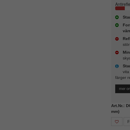
Antirefl
Sta
For
vär
Ref
stö
Min
sky
Sta
vita
färger r
mer o
Art.Nr.: 
mm)
F