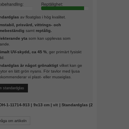
exbehandling:
Reptålighet:
ndardglas
av floatglas i hög kvalitet.
mstabil, prisvärd, vittrings- och
mebeständig
samt
reptålig.
lekterande yta
som kan upplevas som
rande.
imalt UV-skydd, ca 45 %
, ger primärt fysiskt
dd.
ndardglas är något grönaktigt
vilket kan ge
 ytor en lätt grön nyans. För tavlor med ljusa
ekommenderar vi plast- eller museiglas.
m standardglas
DOH-1-11714-913 | 9x13 cm | vit | Standardglas (2
råga om artikeln