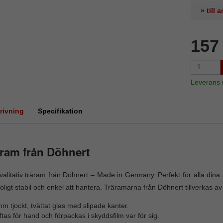
» till
157
Leverans
rivning
Specifikation
ram från Döhnert
alitativ träram från Döhnert – Made in Germany. Perfekt för alla di
roligt stabil och enkel att hantera. Träramarna från Döhnert tillverkas av
m tjockt, tvättat glas med slipade kanter.
tas för hand och förpackas i skyddsfilm var för sig.