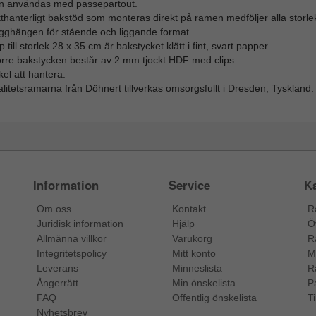
n användas med passepartout.
thanterligt bakstöd som monteras direkt på ramen medföljer alla storlek
gghängen för stående och liggande format.
 till storlek 28 x 35 cm är bakstycket klätt i fint, svart papper.
örre bakstycken består av 2 mm tjockt HDF med clips.
el att hantera.
litetsramarna från Döhnert tillverkas omsorgsfullt i Dresden, Tyskland.
Information
Service
Ka
Om oss
Kontakt
R
Juridisk information
Hjälp
Ö
Allmänna villkor
Varukorg
R
Integritetspolicy
Mitt konto
M
Leverans
Minneslista
R
Ångerrätt
Min önskelista
P
FAQ
Offentlig önskelista
Ti
Nyhetsbrev