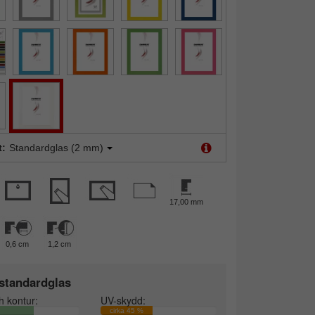
t:
Standardglas (2 mm)
17,00 mm
0,6 cm
1,2 cm
standardglas
h kontur:
UV-skydd:
cirka 45 %