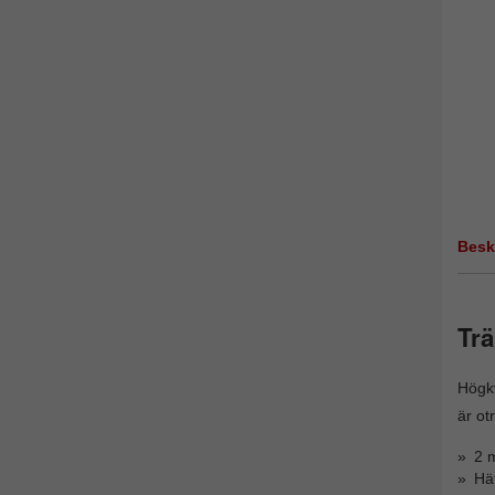
Besk
Trä
Högkv
är ot
2 m
Häf