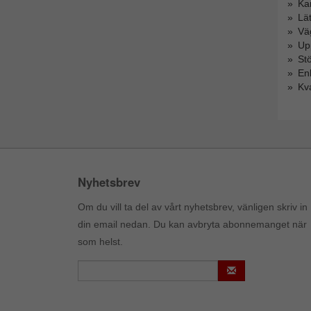
Ka
Lät
Vä
Upp
St
Enk
Kva
Nyhetsbrev
Om du vill ta del av vårt nyhetsbrev, vänligen skriv in
din email nedan. Du kan avbryta abonnemanget när
som helst.