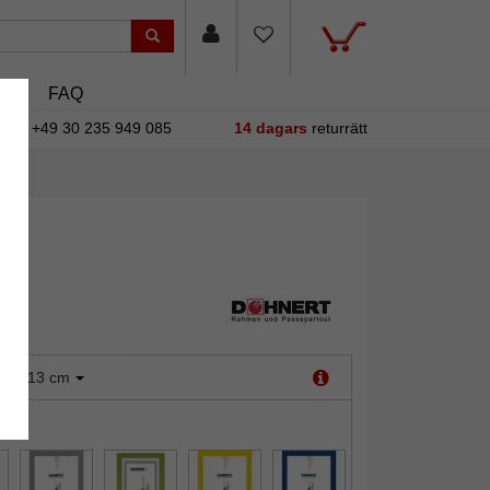
sin
FAQ
+49 30 235 949 085
14 dagars
returrätt
:
9x13 cm
it