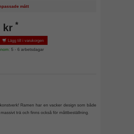
 anpassade mått
*
 kr
Lägg till i varukorgen
 inom:
5 - 6 arbetsdagar
na konstverk! Ramen har en vacker design som både
 massivt trä och finns också för måttbeställning.