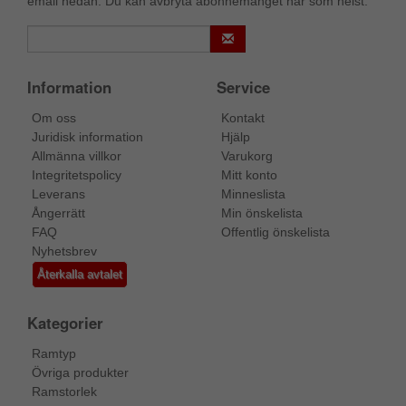
email nedan. Du kan avbryta abonnemanget när som helst.
Information
Service
Om oss
Kontakt
Juridisk information
Hjälp
Allmänna villkor
Varukorg
Integritetspolicy
Mitt konto
Leverans
Minneslista
Ångerrätt
Min önskelista
FAQ
Offentlig önskelista
Nyhetsbrev
Återkalla avtalet
Kategorier
Ramtyp
Övriga produkter
Ramstorlek