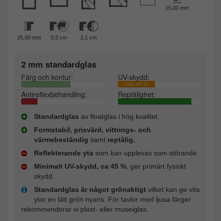
15,00 mm
25,00 mm
0,5 cm
2,1 cm
2 mm standardglas
Färg och kontur:
UV-skydd:
cirka 45 %
Antireflexbehandling:
Reptålighet:
Standardglas
av floatglas i hög kvalitet.
Formstabil, prisvärd, vittrings- och
värmebeständig
samt
reptålig.
Reflekterande yta
som kan upplevas som störande.
Minimalt UV-skydd, ca 45 %
, ger primärt fysiskt
skydd.
Standardglas är något grönaktigt
vilket kan ge vita
ytor en lätt grön nyans. För tavlor med ljusa färger
rekommenderar vi plast- eller museiglas.