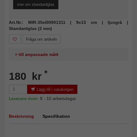
mer om standardglas
Art.Nr.: MIR-35el00901311 | 9x13 cm | ljusgrå |
Standardglas (2 mm)
Fråga om artikeln
» till anpassade mått
*
180 kr
Lägg till i varukorgen
Leverans inom:
8 - 10 arbetsdagar
Beskrivning
Specifikation