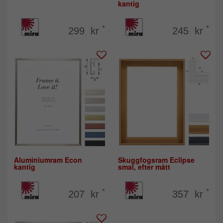
kantig
*
*
299 kr
245 kr
Aluminiumram Econ
Skuggfogsram Eclipse
kantig
smal, efter mått
*
*
207 kr
357 kr