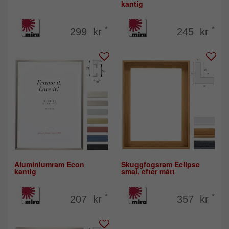
kantig
*
*
299 kr
245 kr
Aluminiumram Econ
Skuggfogsram Eclipse
kantig
smal, efter mått
*
*
207 kr
357 kr