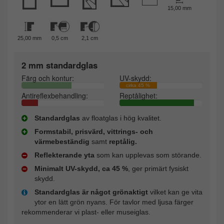
15,00 mm
25,00 mm
0,5 cm
2,1 cm
2 mm standardglas
Färg och kontur:
UV-skydd:
cirka 45 %
Antireflexbehandling:
Reptålighet:
Standardglas
av floatglas i hög kvalitet.
Formstabil, prisvärd, vittrings- och
värmebeständig
samt
reptålig.
Reflekterande yta
som kan upplevas som störande.
Minimalt UV-skydd, ca 45 %
, ger primärt fysiskt
skydd.
Standardglas är något grönaktigt
vilket kan ge vita
ytor en lätt grön nyans. För tavlor med ljusa färger
rekommenderar vi plast- eller museiglas.