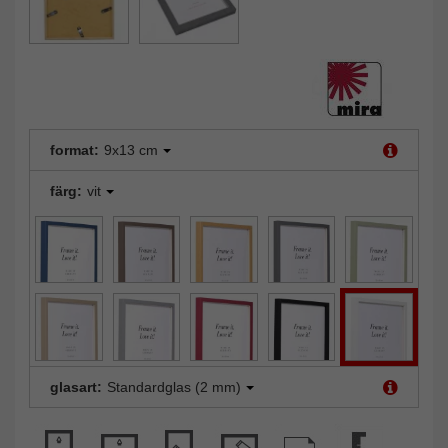
format:
9x13 cm
färg:
vit
glasart:
Standardglas (2 mm)