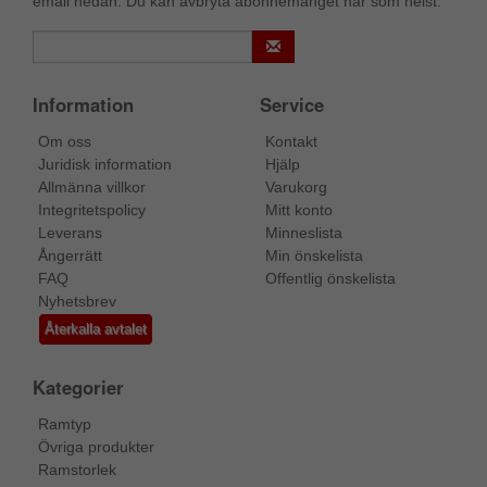
email nedan. Du kan avbryta abonnemanget när som helst.
Information
Service
Om oss
Kontakt
Juridisk information
Hjälp
Allmänna villkor
Varukorg
Integritetspolicy
Mitt konto
Leverans
Minneslista
Ångerrätt
Min önskelista
FAQ
Offentlig önskelista
Nyhetsbrev
Återkalla avtalet
Kategorier
Ramtyp
Övriga produkter
Ramstorlek