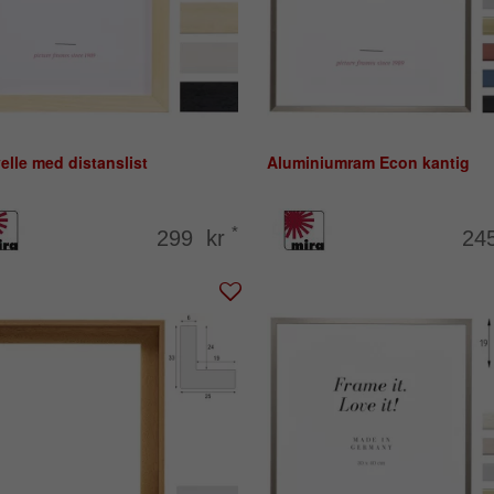
lle med distanslist
Aluminiumram Econ kantig
*
299 kr
24