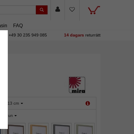
sin
FAQ
+49 30 235 949 085
14 dagars
returrätt
:
9x13 cm
jusbrun