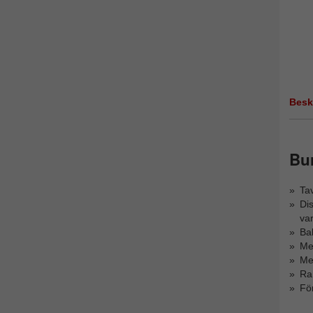
Besk
Bur
Tav
Dis
var
Bak
Me
Med
Ra
För