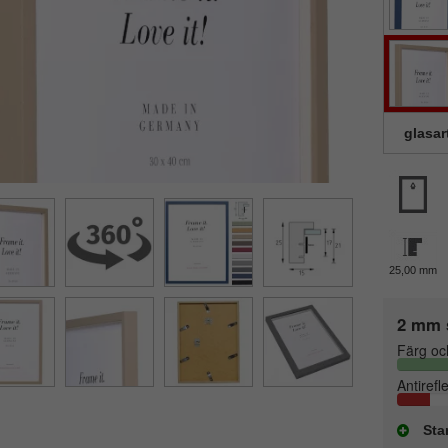
glasar
25,00 mm
2 mm 
Färg oc
Antirefl
Sta