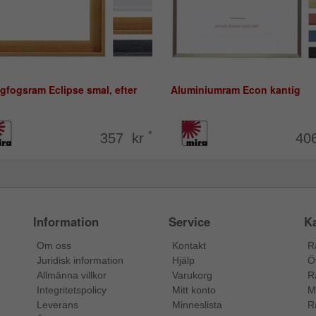
gfogsram Eclipse smal, efter
Aluminiumram Econ kantig
*
357 kr
40
Information
Service
Ka
Om oss
Kontakt
R
Juridisk information
Hjälp
Ö
Allmänna villkor
Varukorg
R
Integritetspolicy
Mitt konto
M
Leverans
Minneslista
R