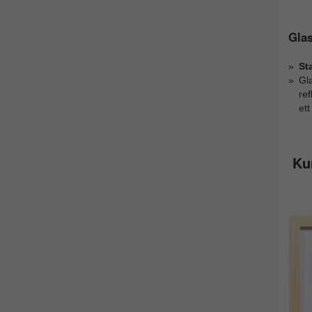
Glas
St
Gl
ref
ett
Ku