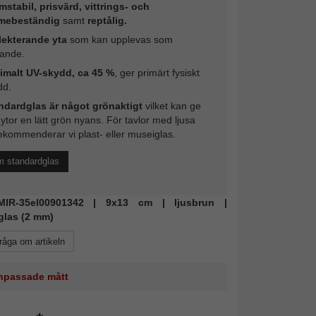
mstabil, prisvärd, vittrings- och
mebeständig
samt
reptålig.
lekterande yta
som kan upplevas som
rande.
imalt UV-skydd, ca 45 %
, ger primärt fysiskt
dd.
ndardglas är något grönaktigt
vilket kan ge
 ytor en lätt grön nyans. För tavlor med ljusa
ekommenderar vi plast- eller museiglas.
m standardglas
 MIR-35el00901342 | 9x13 cm | ljusbrun |
glas (2 mm)
råga om artikeln
 anpassade mått