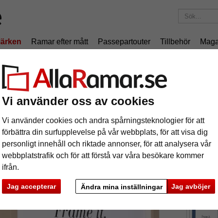
ärken
Ramar efter mått
Passepartouter
Tillbehör
Maga
195 kr
i leveranskostnad.
Oavsett hur mycket du beställer.
 med distanslist
äram Burgund med distanslist
Vi använder oss av cookies
Vi använder cookies och andra spårningsteknologier för att
förbättra din surfupplevelse på vår webbplats, för att visa dig
personligt innehåll och riktade annonser, för att analysera vår
webbplatstrafik och för att förstå var våra besökare kommer
ifrån.
format
Jag accepterar
Jag avböjer
Ändra mina inställningar
färg:
l
ka
Nästa