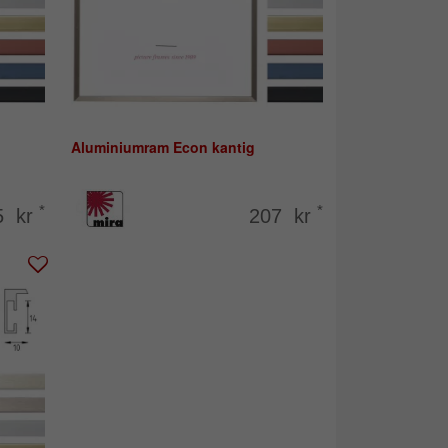
Aluminiumram Econ kantig
*
*
5 kr
207 kr