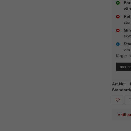
For
vär
Ref
stö
Min
sky
Sta
vita
färger r
mer o
Art.Nr.:
Standard
F
» till