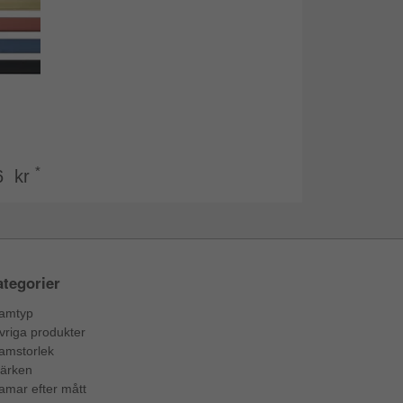
*
6 kr
tegorier
amtyp
vriga produkter
amstorlek
ärken
amar efter mått