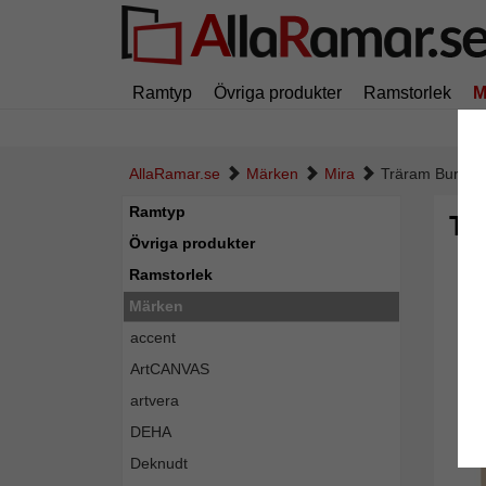
Ramtyp
Övriga produkter
Ramstorlek
M
AllaRamar.se
Märken
Mira
Träram Burgund
Ramtyp
Tr
Övriga produkter
Ramstorlek
Märken
accent
ArtCANVAS
artvera
DEHA
Deknudt
Tillba