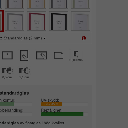
t:
Standardglas (2 mm)
15,00 mm
0,5 cm
2,1 cm
standardglas
h kontur:
UV-skydd:
cirka 45 %
exbehandling:
Reptålighet:
ndardglas
av floatglas i hög kvalitet.