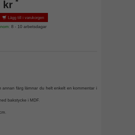
*
 kr
Lägg till i varukorgen
 inom:
8 - 10 arbetsdagar
 en annan färg lämnar du helt enkelt en kommentar i
 med bakstycke i MDF.
 cm.