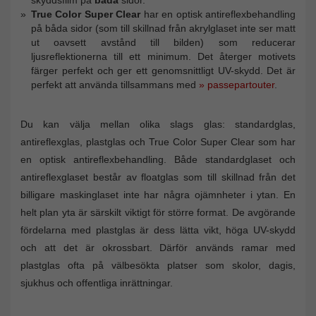
True Color Super Clear
har en optisk antireflexbehandling
på båda sidor (som till skillnad från akrylglaset inte ser matt
ut oavsett avstånd till bilden) som reducerar
ljusreflektionerna till ett minimum. Det återger motivets
färger perfekt och ger ett genomsnittligt UV-skydd. Det är
perfekt att använda tillsammans med
» passepartouter
.
Du kan välja mellan olika slags glas: standardglas,
antireflexglas, plastglas och True Color Super Clear som har
en optisk antireflexbehandling. Både standardglaset och
antireflexglaset består av floatglas som till skillnad från det
billigare maskinglaset inte har några ojämnheter i ytan. En
helt plan yta är särskilt viktigt för större format. De avgörande
fördelarna med plastglas är dess lätta vikt, höga UV-skydd
och att det är okrossbart. Därför används ramar med
plastglas ofta på välbesökta platser som skolor, dagis,
sjukhus och offentliga inrättningar.