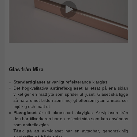
Glas från Mira
Standardglaset
är vanligt reflekterande klarglas.
Det högkvalitativa
antireflexglaset
är etsat på ena sidan
vilket ger en matt yta som sprider ut ljuset. Glaset ska ligga
så nära emot bilden som möjligt eftersom ytan annars ser
mjölkig och matt ut.
Plastglaset
är ett okrossbart akrylglas. Akrylglasen från
den här tillverkaren har en reflexfri sida som kan användas
som antireflexglas.
Tänk på
att akrylglaset har en avtagbar, genomskinlig
skyddsfilm på
båda
sidor.