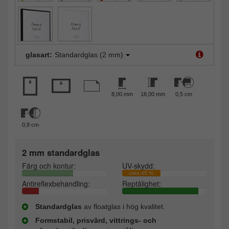
glasart:
Standardglas (2 mm)
8,00 mm
18,00 mm
0,5 cm
0,8 cm
2 mm standardglas
Färg och kontur:
UV-skydd:
cirka 45 %
Antireflexbehandling:
Reptålighet:
Standardglas
av floatglas i hög kvalitet.
Formstabil, prisvärd, vittrings- och