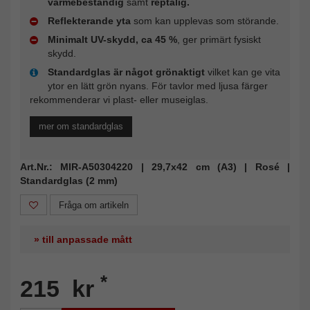
värmebeständig
samt
reptålig.
Reflekterande yta
som kan upplevas som störande.
Minimalt UV-skydd, ca 45 %
, ger primärt fysiskt
skydd.
Standardglas är något grönaktigt
vilket kan ge vita
ytor en lätt grön nyans. För tavlor med ljusa färger
rekommenderar vi plast- eller museiglas.
mer om standardglas
Art.Nr.: MIR-A50304220 | 29,7x42 cm (A3) | Rosé |
Standardglas (2 mm)
Fråga om artikeln
» till anpassade mått
*
215 kr