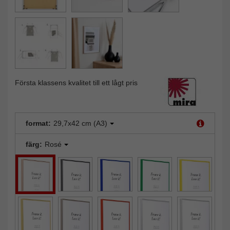
Första klassens kvalitet till ett lågt pris
format:
29,7x42 cm (A3)
färg:
Rosé