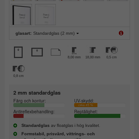
glasart:
Standardglas (2 mm)
8,00 mm
18,00 mm
0,5 cm
0,8 cm
2 mm standardglas
Färg och kontur:
UV-skydd:
cirka 45 %
Antireflexbehandling:
Reptålighet:
Standardglas
av floatglas i hög kvalitet.
Formstabil, prisvärd, vittrings- och