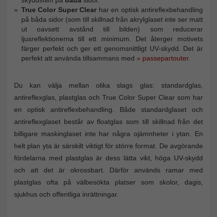
True Color Super Clear
har en optisk antireflexbehandling
på båda sidor (som till skillnad från akrylglaset inte ser matt
ut oavsett avstånd till bilden) som reducerar
ljusreflektionerna till ett minimum. Det återger motivets
färger perfekt och ger ett genomsnittligt UV-skydd. Det är
perfekt att använda tillsammans med
» passepartouter
.
Du kan välja mellan olika slags glas: standardglas,
antireflexglas, plastglas och True Color Super Clear som har
en optisk antireflexbehandling. Både standardglaset och
antireflexglaset består av floatglas som till skillnad från det
billigare maskinglaset inte har några ojämnheter i ytan. En
helt plan yta är särskilt viktigt för större format. De avgörande
fördelarna med plastglas är dess lätta vikt, höga UV-skydd
och att det är okrossbart. Därför används ramar med
plastglas ofta på välbesökta platser som skolor, dagis,
sjukhus och offentliga inrättningar.