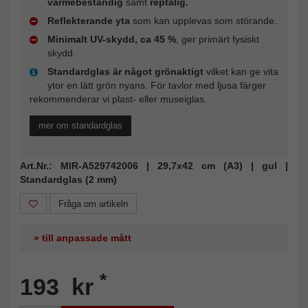
värmebeständig
samt
reptålig.
Reflekterande yta
som kan upplevas som störande.
Minimalt UV-skydd, ca 45 %
, ger primärt fysiskt
skydd.
Standardglas är något grönaktigt
vilket kan ge vita
ytor en lätt grön nyans. För tavlor med ljusa färger
rekommenderar vi plast- eller museiglas.
mer om standardglas
Art.Nr.: MIR-A529742006 | 29,7x42 cm (A3) | gul |
Standardglas (2 mm)
Fråga om artikeln
» till anpassade mått
*
193 kr