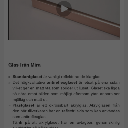
Glas från Mira
Standardglaset
är vanligt reflekterande klarglas.
Det högkvalitativa
antireflexglaset
är etsat på ena sidan
vilket ger en matt yta som sprider ut ljuset. Glaset ska ligga
så nära emot bilden som möjligt eftersom ytan annars ser
mjölkig och matt ut.
Plastglaset
är ett okrossbart akrylglas. Akrylglasen från
den här tillverkaren har en reflexfri sida som kan användas
som antireflexglas.
Tänk på
att akrylglaset har en avtagbar, genomskinlig
skyddsfilm på
båda
sidor.