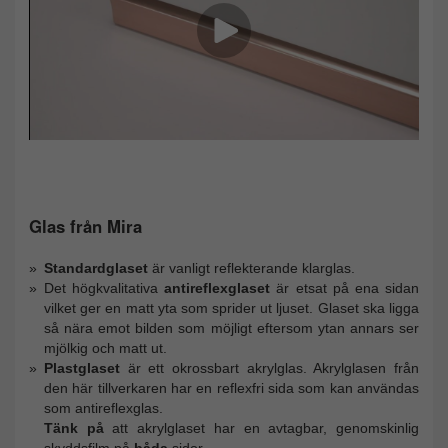
Glas från Mira
Standardglaset
är vanligt reflekterande klarglas.
Det högkvalitativa
antireflexglaset
är etsat på ena sidan
vilket ger en matt yta som sprider ut ljuset. Glaset ska ligga
så nära emot bilden som möjligt eftersom ytan annars ser
mjölkig och matt ut.
Plastglaset
är ett okrossbart akrylglas. Akrylglasen från
den här tillverkaren har en reflexfri sida som kan användas
som antireflexglas.
Tänk på
att akrylglaset har en avtagbar, genomskinlig
skyddsfilm på
båda
sidor.