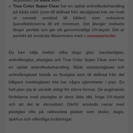
True Color Super Clear
har en optisk antireflexbehandling
på båda sidor (som till skillnad från akrylglaset inte ser matt
ut oavsett avstånd till bilden) som reducerar
ljusreflektionerna till ett minimum. Det återger motivets
färger perfekt och ger ett genomsnittligt UV-skydd. Det är
perfekt att använda tillsammans med
» passepartouter
.
Du kan välja mellan olika slags glas: standardglas,
antireflexglas, plastglas och True Color Super Clear som har
en optisk antireflexbehandling. Både standardglaset och
antireflexglaset består av floatglas som till skillnad från det
billigare maskinglaset inte har några ojämnheter i ytan. En
helt plan yta är särskilt viktigt för större format. De avgörande
fördelarna med plastglas är dess lätta vikt, höga UV-skydd
och att det är okrossbart. Därför används ramar med
plastglas ofta på välbesökta platser som skolor, dagis,
sjukhus och offentliga inrättningar.