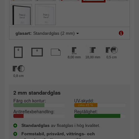
glasart:
Standardglas (2 mm)
8,00 mm
18,00 mm
0,5 cm
0,8 cm
2 mm standardglas
Färg och kontur:
UV-skydd:
cirka 45 %
Antireflexbehandling:
Reptålighet:
Standardglas
av floatglas i hög kvalitet.
Formstabil, prisvärd, vittrings- och