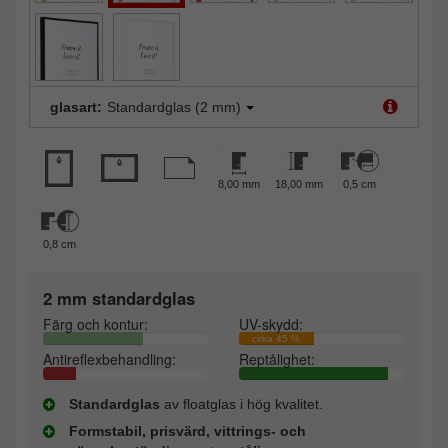
glasart:
Standardglas (2 mm)
8,00 mm
18,00 mm
0,5 cm
0,8 cm
2 mm standardglas
Färg och kontur:
UV-skydd:
cirka 45 %
Antireflexbehandling:
Reptålighet:
Standardglas
av floatglas i hög kvalitet.
Formstabil, prisvärd, vittrings- och