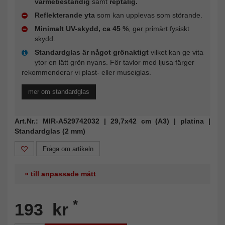
värmebeständig
samt
reptålig.
Reflekterande yta
som kan upplevas som störande.
Minimalt UV-skydd, ca 45 %
, ger primärt fysiskt
skydd.
Standardglas är något grönaktigt
vilket kan ge vita
ytor en lätt grön nyans. För tavlor med ljusa färger
rekommenderar vi plast- eller museiglas.
mer om standardglas
Art.Nr.: MIR-A529742032 | 29,7x42 cm (A3) | platina |
Standardglas (2 mm)
Fråga om artikeln
» till anpassade mått
*
193 kr