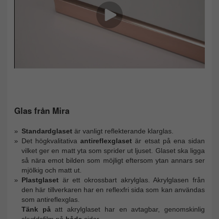
Glas från Mira
Standardglaset
är vanligt reflekterande klarglas.
Det högkvalitativa
antireflexglaset
är etsat på ena sidan
vilket ger en matt yta som sprider ut ljuset. Glaset ska ligga
så nära emot bilden som möjligt eftersom ytan annars ser
mjölkig och matt ut.
Plastglaset
är ett okrossbart akrylglas. Akrylglasen från
den här tillverkaren har en reflexfri sida som kan användas
som antireflexglas.
Tänk på
att akrylglaset har en avtagbar, genomskinlig
skyddsfilm på
båda
sidor.