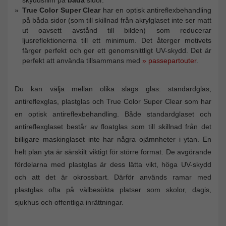
True Color Super Clear
har en optisk antireflexbehandling
på båda sidor (som till skillnad från akrylglaset inte ser matt
ut oavsett avstånd till bilden) som reducerar
ljusreflektionerna till ett minimum. Det återger motivets
färger perfekt och ger ett genomsnittligt UV-skydd. Det är
perfekt att använda tillsammans med
» passepartouter
.
Du kan välja mellan olika slags glas: standardglas,
antireflexglas, plastglas och True Color Super Clear som har
en optisk antireflexbehandling. Både standardglaset och
antireflexglaset består av floatglas som till skillnad från det
billigare maskinglaset inte har några ojämnheter i ytan. En
helt plan yta är särskilt viktigt för större format. De avgörande
fördelarna med plastglas är dess lätta vikt, höga UV-skydd
och att det är okrossbart. Därför används ramar med
plastglas ofta på välbesökta platser som skolor, dagis,
sjukhus och offentliga inrättningar.