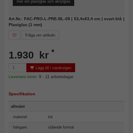
mer om plastglas och akrylglas
Art.Nr.: FAC-PRO-L-PRE-BL-09 | 53,4x63,4 cm | svart-blå |
Plastglas (1 mm)
Fråga om artikeln
*
1.930 kr
Lägg till i varukorgen
Leverans inom:
9 - 11 arbetsdagar
Specifikation
allmänt
material:
trä
hängare:
stående format