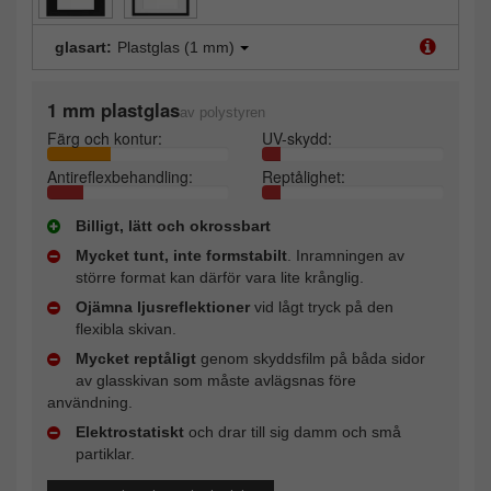
glasart:
Plastglas (1 mm)
1 mm plastglas
av polystyren
Färg och kontur:
UV-skydd:
Antireflexbehandling:
Reptålighet:
Billigt, lätt och okrossbart
Mycket tunt, inte formstabilt
. Inramningen av
större format kan därför vara lite krånglig.
Ojämna ljusreflektioner
vid lågt tryck på den
flexibla skivan.
Mycket reptåligt
genom skyddsfilm på båda sidor
av glasskivan som måste avlägsnas före
användning.
Elektrostatiskt
och drar till sig damm och små
partiklar.