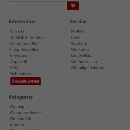
Information
Service
Om oss
Kontakt
Juridisk information
Hjälp
Allmänna villkor
Varukorg
Integritetspolicy
Mitt konto
Leverans
Minneslista
Ångerrätt
Min önskelista
FAQ
Offentlig önskelista
Nyhetsbrev
Återkalla avtalet
Kategorier
Ramtyp
Övriga produkter
Ramstorlek
Märken