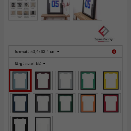
format:
53,4x63,4 cm
färg:
svart-blå