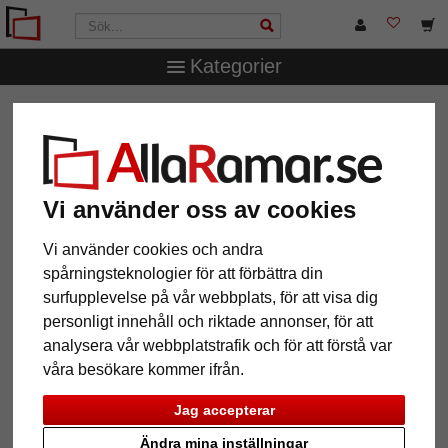
Kategorier
AllaRamar.se
Ramtyp
T-Shirt- & trikåramar
Trikåram
Comfort Black med passepartout
Trikåram Comfort Black med
passepartout
Vi använder oss av cookies
Vi använder cookies och andra
spårningsteknologier för att förbättra din
surfupplevelse på vår webbplats, för att visa dig
personligt innehåll och riktade annonser, för att
analysera vår webbplatstrafik och för att förstå var
våra besökare kommer ifrån.
Jag accepterar
Ändra mina inställningar
Tillbaka
Näst