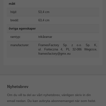
mått
höjd:
53,4 cm
bredd:
63,4 cm
övriga egenskaper
ramtyp:
trikåramar
manufacturer:
FramesFactory Sp. z o.o. Sp. K,
ul. Forteczna 4, PL 32-086 Wegrzce,
framesfactory@gmx.eu
Nyhetsbrev
Om du vill ta del av vårt nyhetsbrev, vänligen skriv in din
email nedan. Du kan avbryta abonnemanget när som helst.