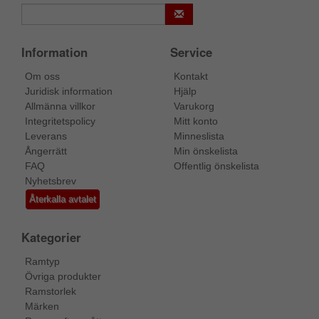
Information
Service
Om oss
Kontakt
Juridisk information
Hjälp
Allmänna villkor
Varukorg
Integritetspolicy
Mitt konto
Leverans
Minneslista
Ångerrätt
Min önskelista
FAQ
Offentlig önskelista
Nyhetsbrev
Återkalla avtalet
Kategorier
Ramtyp
Övriga produkter
Ramstorlek
Märken