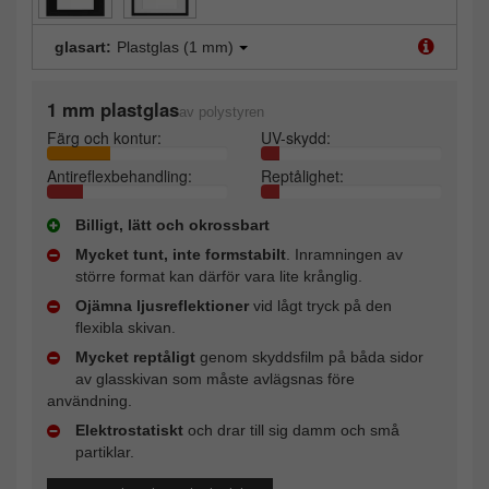
glasart:
Plastglas (1 mm)
1 mm plastglas
av polystyren
Färg och kontur:
UV-skydd:
Antireflexbehandling:
Reptålighet:
Billigt, lätt och okrossbart
Mycket tunt, inte formstabilt
. Inramningen av
större format kan därför vara lite krånglig.
Ojämna ljusreflektioner
vid lågt tryck på den
flexibla skivan.
Mycket reptåligt
genom skyddsfilm på båda sidor
av glasskivan som måste avlägsnas före
användning.
Elektrostatiskt
och drar till sig damm och små
partiklar.