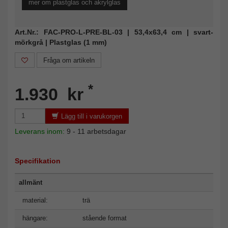
mer om plastglas och akrylglas
Art.Nr.: FAC-PRO-L-PRE-BL-03 | 53,4x63,4 cm | svart-
mörkgrå | Plastglas (1 mm)
Fråga om artikeln
*
1.930 kr
Lägg till i varukorgen
Leverans inom:
9 - 11 arbetsdagar
Specifikation
allmänt
material:
trä
hängare:
stående format