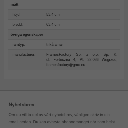
mått
höjd:
53,4 cm
bredd:
63,4 cm
övriga egenskaper
ramtyp:
trikåramar
manufacturer:
FramesFactory Sp. z o.o. Sp. K,
ul. Forteczna 4, PL 32-086 Wegrzce,
framesfactory@gmx.eu
Nyhetsbrev
Om du vill ta del av vårt nyhetsbrev, vänligen skriv in din
email nedan. Du kan avbryta abonnemanget när som helst.