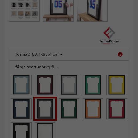
format:
53,4x63,4 cm
färg:
svart-mörkgrå