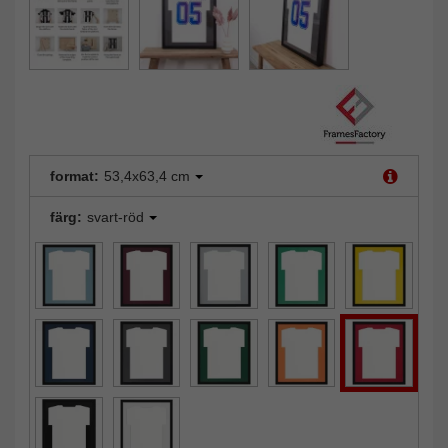
format:
53,4x63,4 cm
färg:
svart-röd