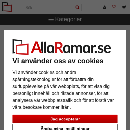
Kategorier
AllaRamar.se
Ramtyp
T-Shirt- & trikåramar
Trikåram
Comfort Black med passepartout
Trikåram Comfort Black med
passepartout
Vi använder oss av cookies
Vi använder cookies och andra
spårningsteknologier för att förbättra din
surfupplevelse på vår webbplats, för att visa dig
personligt innehåll och riktade annonser, för att
analysera vår webbplatstrafik och för att förstå var
våra besökare kommer ifrån.
Jag accepterar
Ändra mina inställningar
Tillbaka
Näst