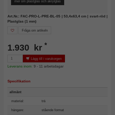
mer om plastglas och akrylglas
Art.Nr.: FAC-PRO-L-PRE-BL-05 | 53,4x63,4 cm | svart-röd |
Plastglas (1 mm)
Fråga om artikeln
*
1.930 kr
Lägg till i varukorgen
Leverans inom:
9 - 11 arbetsdagar
Specifikation
allmänt
material:
trä
hängare:
stående format