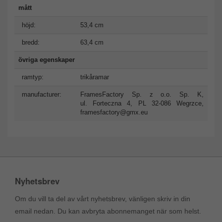
mått
höjd:
53,4 cm
bredd:
63,4 cm
övriga egenskaper
ramtyp:
trikåramar
manufacturer:
FramesFactory Sp. z o.o. Sp. K,
ul. Forteczna 4, PL 32-086 Wegrzce,
framesfactory@gmx.eu
Nyhetsbrev
Om du vill ta del av vårt nyhetsbrev, vänligen skriv in din
email nedan. Du kan avbryta abonnemanget när som helst.