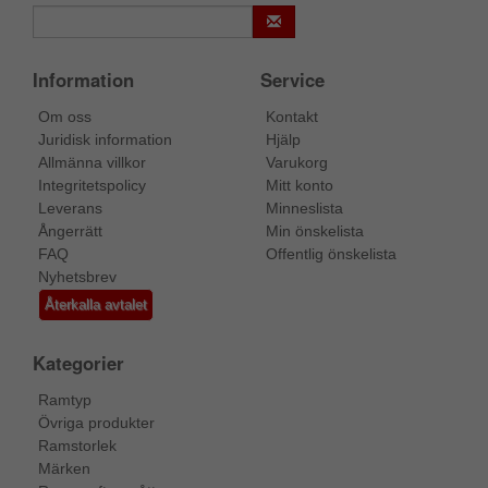
Information
Service
Om oss
Kontakt
Juridisk information
Hjälp
Allmänna villkor
Varukorg
Integritetspolicy
Mitt konto
Leverans
Minneslista
Ångerrätt
Min önskelista
FAQ
Offentlig önskelista
Nyhetsbrev
Återkalla avtalet
Kategorier
Ramtyp
Övriga produkter
Ramstorlek
Märken