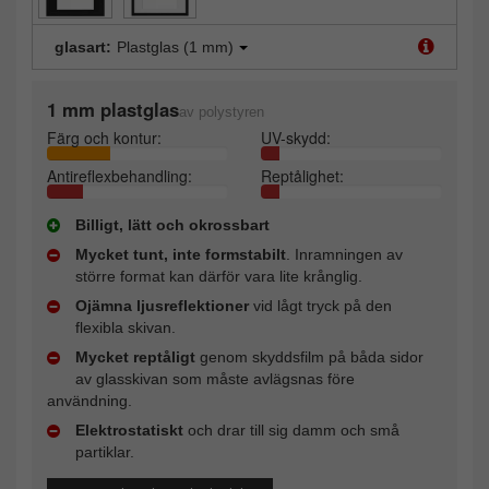
glasart:
Plastglas (1 mm)
1 mm plastglas
av polystyren
Färg och kontur:
UV-skydd:
Antireflexbehandling:
Reptålighet:
Billigt, lätt och okrossbart
Mycket tunt, inte formstabilt
. Inramningen av
större format kan därför vara lite krånglig.
Ojämna ljusreflektioner
vid lågt tryck på den
flexibla skivan.
Mycket reptåligt
genom skyddsfilm på båda sidor
av glasskivan som måste avlägsnas före
användning.
Elektrostatiskt
och drar till sig damm och små
partiklar.